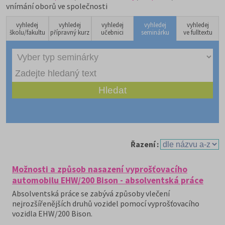
vnímání oborů ve společnosti
vyhledej
vyhledej
vyhledej
vyhledej
vyhledej
školu/fakultu
přípravný kurz
učebnici
seminárku
ve fulltextu
Řazení :
Možnosti a způsob nasazení vyprošťovacího
automobilu EHW/200 Bison - absolventská práce
Absolventská práce se zabývá způsoby vlečení
nejrozšířenějších druhů vozidel pomocí vyprošťovacího
vozidla EHW/200 Bison.