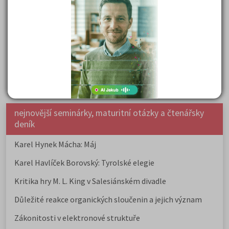
Samostudium vs. přípravný kurz: Co opravdu funguje u
přijímaček na VŠ?
Prestiž a vnímání oborů ve společnosti
Rozcestník po maturitě: VŠ, VOŠ, práce, gap year i další
možnosti
Jak se dostat na nejžádanější obory vysokých škol
nejnovější seminárky, maturitní otázky a čtenářsky
deník
Karel Hynek Mácha: Máj
Karel Havlíček Borovský: Tyrolské elegie
Kritika hry M. L. King v Salesiánském divadle
Důležité reakce organických sloučenin a jejich význam
Zákonitosti v elektronové struktuře