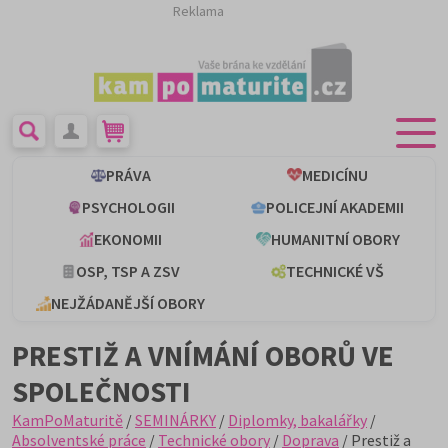
Reklama
PRÁVA
MEDICÍNU
PSYCHOLOGII
POLICEJNÍ AKADEMII
EKONOMII
HUMANITNÍ OBORY
OSP, TSP A ZSV
TECHNICKÉ VŠ
NEJŽÁDANĚJŠÍ OBORY
PRESTIŽ A VNÍMÁNÍ OBORŮ VE
SPOLEČNOSTI
KamPoMaturitě
/
SEMINÁRKY
/
Diplomky, bakalářky
/
Absolventské práce
/
Technické obory
/
Doprava
/ Prestiž a