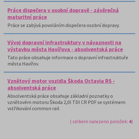
Práce dispečera v osobní dopravě - závěrečná
maturitní práce
Práce se zabývá povoláním dispečera osobní dopravy.
Vývoj dopravní infrastruktury v návaznosti na
výstavbu města Havířova - absolventská práce
Tato práce obsahuje informace o dopravní infrastruktuře
města Havířov.
Vznětový motor vozidla Škoda Octavia RS -
absolventská práce
Absolventská práce obsahuje základní poznatky o
vznětovém motoru Škoda 2,0l TDI CR PDF se systémem
vstřikování common rail.
( celkem nalezeno položek:
4
)