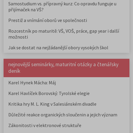
Samostudium vs. přípravný kurz: Co opravdu funguje u
přijímaček na VŠ?
Prestiž a vnímání oborů ve společnosti
Rozcestník po maturitě: VŠ, VOŠ, práce, gap year i další
možnosti
Jak se dostat na nejžádanější obory vysokých škol
nejnovější seminárky, maturitní otázky a čtenářsky
deník
Karel Hynek Mácha: Máj
Karel Havlíček Borovský: Tyrolské elegie
Kritika hry M. L. King v Salesiánském divadle
Důležité reakce organických sloučenin a jejich význam
Zákonitosti v elektronové struktuře