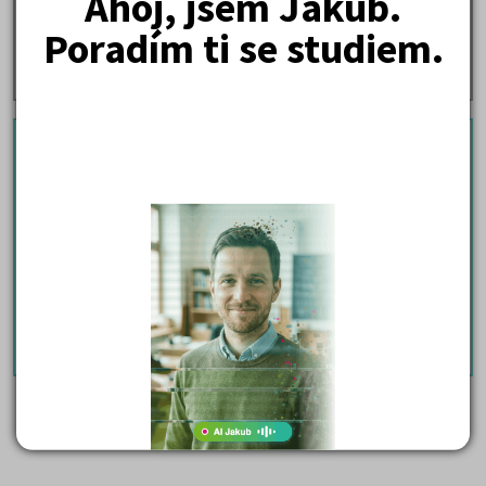
Ahoj, jsem Jakub.
technické obory"
Poradím ti se studiem.
Stáhněte si zdarma ebook s
návodem
"Co když neudělám
přijímačky"