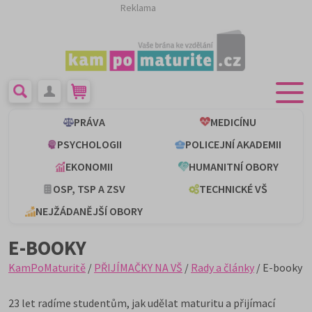
Reklama
PRÁVA
MEDICÍNU
PSYCHOLOGII
POLICEJNÍ AKADEMII
EKONOMII
HUMANITNÍ OBORY
OSP, TSP A ZSV
TECHNICKÉ VŠ
NEJŽÁDANĚJŠÍ OBORY
E-BOOKY
KamPoMaturitě
/
PŘIJÍMAČKY NA VŠ
/
Rady a články
/ E-booky
23 let radíme studentům, jak udělat maturitu a přijímací