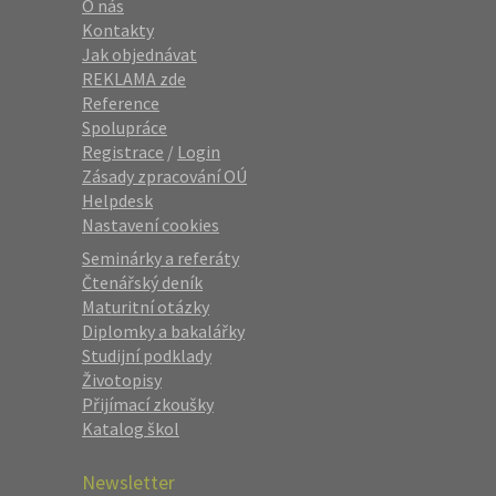
O nás
Kontakty
Jak objednávat
REKLAMA zde
Reference
Spolupráce
Registrace
/
Login
Zásady zpracování OÚ
Helpdesk
Nastavení cookies
Seminárky a referáty
Čtenářský deník
Maturitní otázky
Diplomky a bakalářky
Studijní podklady
Životopisy
Přijímací zkoušky
Katalog škol
Newsletter