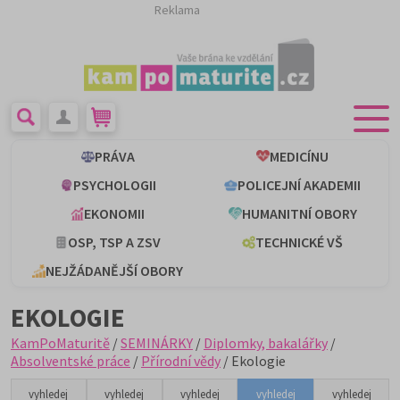
Reklama
PRÁVA
MEDICÍNU
PSYCHOLOGII
POLICEJNÍ AKADEMII
EKONOMII
HUMANITNÍ OBORY
OSP, TSP A ZSV
TECHNICKÉ VŠ
NEJŽÁDANĚJŠÍ OBORY
EKOLOGIE
KamPoMaturitě
/
SEMINÁRKY
/
Diplomky, bakalářky
/
Absolventské práce
/
Přírodní vědy
/ Ekologie
vyhledej
vyhledej
vyhledej
vyhledej
vyhledej