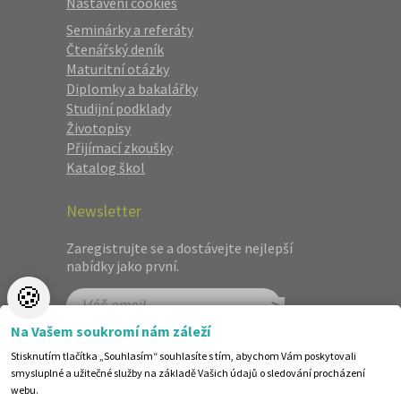
Nastavení cookies
Seminárky a referáty
Čtenářský deník
Maturitní otázky
Diplomky a bakalářky
Studijní podklady
Životopisy
Přijímací zkoušky
Katalog škol
Newsletter
Zaregistrujte se a dostávejte nejlepší
nabídky jako první.
🍪
Na Vašem soukromí nám záleží
Stisknutím tlačítka „Souhlasím“ souhlasíte s tím, abychom Vám poskytovali
smysluplné a užitečné služby na základě Vašich údajů o sledování procházení
webu.