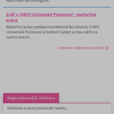
náročným technologiím.
Zvěř v CHKO Litovelské Pomoraví - maturitní
práce
Maturitní práce podává charakteristiku lokality CHKO
Litovelské Pomoraví a hodnotí výskyt a stav zvěře na
tomto území.
( celkem nalezeno položek:
2
)
Nejprodávanější učebnice
Učebnice a testy právnické fakulty