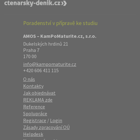
Poradenství v přípravě ke studiu
AMOS – KamPoMaturite.cz, s.r.o.
Dukelských hrdinů 21
Praha 7
170 00
info@kampomaturite.cz
+420 606 411 115
O nás
Kontakty
Jak objednávat
REKLAMA zde
Reference
Spolupráce
Registrace
/
Login
Zásady zpracování OÚ
Helpdesk