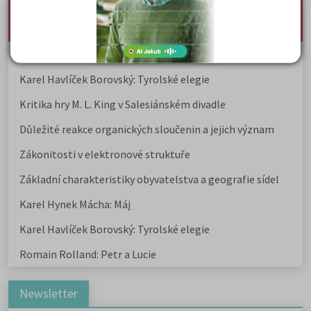
nejnovější seminárky, maturitní otázky a čtenářsky
deník
Karel Hynek Mácha: Máj
Karel Havlíček Borovský: Tyrolské elegie
Kritika hry M. L. King v Salesiánském divadle
Důležité reakce organických sloučenin a jejich význam
Zákonitosti v elektronové struktuře
Základní charakteristiky obyvatelstva a geografie sídel
Karel Hynek Mácha: Máj
Karel Havlíček Borovský: Tyrolské elegie
Romain Rolland: Petr a Lucie
Newsletter