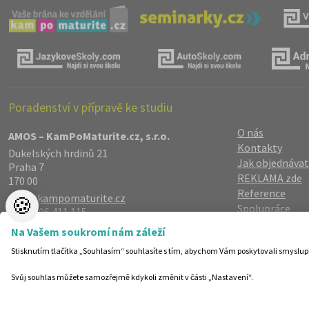
Poradenství v přípravě ke studiu
O nás
AMOS – KamPoMaturite.cz, s.r.o.
Kontakty
Dukelských hrdinů 21
Jak objednávat
Praha 7
REKLAMA zde
170 00
Reference
info@kampomaturite.cz
🍪
Spolupráce
+420 606 411 115
Registrace
/
Lo
Na Vašem soukromí nám záleží
Zásady zpraco
Stisknutím tlačítka „Souhlasím“ souhlasíte s tím, abychom Vám poskytovali smyslup
Helpdesk
Nastavení cook
Svůj souhlas můžete samozřejmě kdykoli změnit v části „Nastavení“.
©19