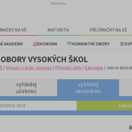
Reklama
ÍMAČKY NA VŠ
MATURITA
PŘIJÍMAČKY NA SŠ
NÍ AKADEMII
EKONOMII
HUMANITNÍ OBORY
OSP
 OBORY VYSOKÝCH ŠKOL
Š
/
Výpisky z knih, recenze
/
Přírodní vědy
/
Ekologie
/ Jak se dosta
vyhledej
vyhledej
učebnici
seminárku
Ř