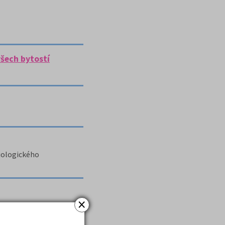
všech bytostí
ciologického
×