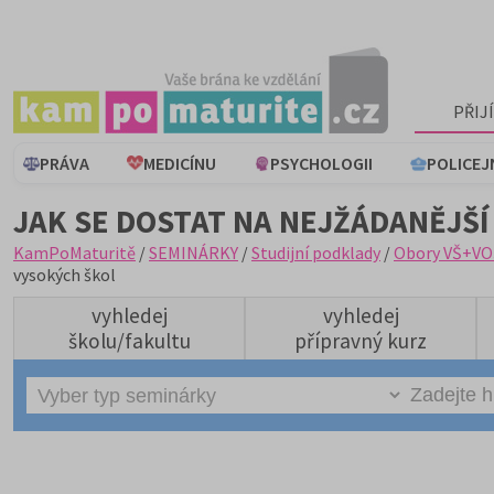
PŘIJ
PRÁVA
MEDICÍNU
PSYCHOLOGII
POLICEJ
JAK SE DOSTAT NA NEJŽÁDANĚJŠÍ
KamPoMaturitě
/
SEMINÁRKY
/
Studijní podklady
/
Obory VŠ+VO
vysokých škol
vyhledej
vyhledej
školu/fakultu
přípravný kurz