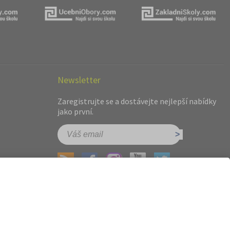
Newsletter
Zaregistrujte se a dostávejte nejlepší nabídky
jako první.
hot.