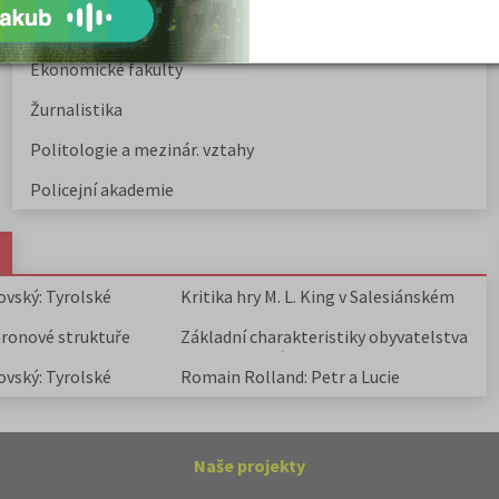
Společenské a human. vědy
Ekonomické fakulty
Žurnalistika
Politologie a mezinár. vztahy
Policejní akademie
ovský: Tyrolské
Kritika hry M. L. King v Salesiánském
divadle
tronové struktuře
Základní charakteristiky obyvatelstva
a geografie sídel
ovský: Tyrolské
Romain Rolland: Petr a Lucie
Naše projekty