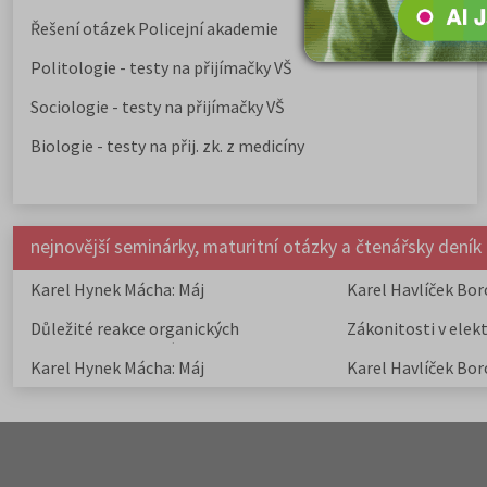
Řešení otázek Policejní akademie
Politologie - testy na přijímačky VŠ
Sociologie - testy na přijímačky VŠ
Biologie - testy na přij. zk. z medicíny
nejnovější seminárky, maturitní otázky a čtenářsky deník
Karel Hynek Mácha: Máj
Karel Havlíček Bor
elegie
Důležité reakce organických
Zákonitosti v elek
sloučenin a jejich význam
Karel Hynek Mácha: Máj
Karel Havlíček Bor
elegie