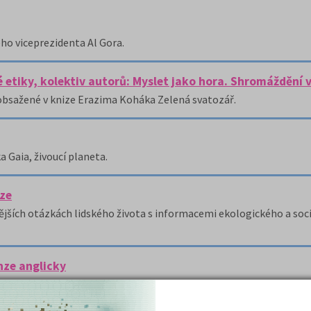
ho viceprezidenta Al Gora.
 etiky, kolektiv autorů: Myslet jako hora. Shromáždění 
bsažené v knize Erazima Koháka Zelená svatozář.
Gaia, živoucí planeta.
ize
cnějších otázkách lidského života s informacemi ekologického a so
nze anglicky
 Children for a Sustainable World, kterou editorsky zpracovali M.