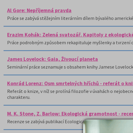
Al Gore: Nepříjemná pravda
Práce se zabývá stěžejním literárním dílem bývalého americké
Erazim Kohák: Zelená svatozář. Kapitoly z ekologické
Práce podrobným způsobem rekapituluje myšlenky a tvrzení o
James Lovelock: Gaia, Živoucí planeta
Seminární práce seznamuje s obsahem knihy Jamese Lovelocka 
Konrád Lorenz: Osm smrtelných hříchů - referát o kn
Referát o knize, v níž se prolíná filozofie v úvahách o nejobe
charakteru.
M. K. Stone, Z. Barlow: Ekologická gramotnost - rece
Recenze se zabývá publikací Ecological Literacy: Educating Our