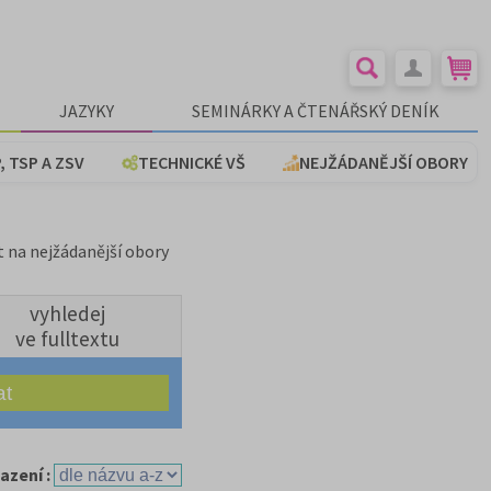
JAZYKY
SEMINÁRKY A ČTENÁŘSKÝ DENÍK
, TSP A ZSV
TECHNICKÉ VŠ
NEJŽÁDANĚJŠÍ OBORY
t na nejžádanější obory
vyhledej
ve fulltextu
azení :