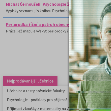
Michal Černoušek: Psychologie životního prostředí - 
Výpisky seznamují s knihou Psychologie životního prostředí o
Perlorodka říční a pstruh obecný na českých tocích
Práce, jež mapuje výskyt perlorodky říční a pstruha obecného 
Nejprodávanější učebnice
Učebnice a testy právnické fakulty
Psychologie - podklady pro přijímačky
Přijímací zkoušky z matematiky na VŠE Praha