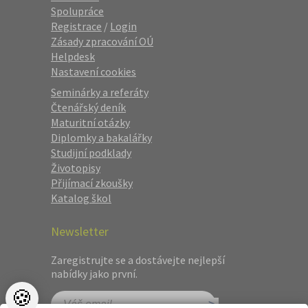
Spolupráce
Registrace
/
Login
Zásady zpracování OÚ
Helpdesk
Nastavení cookies
Seminárky a referáty
Čtenářský deník
Maturitní otázky
Diplomky a bakalářky
Studijní podklady
Životopisy
Přijímací zkoušky
Katalog škol
Newsletter
Zaregistrujte se a dostávejte nejlepší
nabídky jako první.
🍪