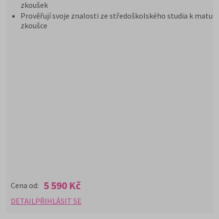
zkoušek
Prověřují svoje znalosti ze středoškolského studia k maturi
zkoušce
5 590 Kč
Cena od:
DETAIL
PŘIHLÁSIT SE