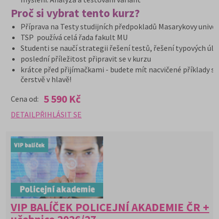
Proč si vybrat tento kurz?
Příprava na Testy studijních předpokladů Masarykovy univer
TSP používá celá řada fakult MU
Studenti se naučí strategii řešení testů, řešení typových úl
poslední příležitost připravit se v kurzu
krátce před přijímačkami - budete mít nacvičené příklady st
čerstvě v hlavě!
5 590 Kč
Cena od:
DETAIL
PŘIHLÁSIT SE
VIP BALÍČEK POLICEJNÍ AKADEMIE ČR +