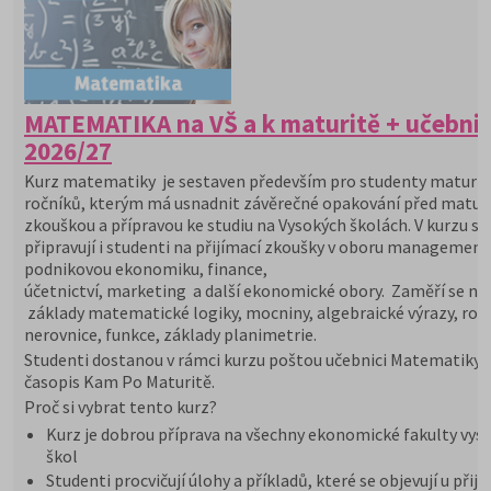
MATEMATIKA na VŠ a k maturitě + učebni
2026/27
Kurz matematiky je sestaven především pro studenty maturit
ročníků, kterým má usnadnit závěrečné opakování před maturi
zkouškou a přípravou ke studiu na Vysokých školách. V kurzu se
připravují i studenti na přijímací zkoušky v oboru management
podnikovou ekonomiku, finance,
účetnictví, marketing a další ekonomické obory. Zaměří se na
základy matematické logiky, mocniny, algebraické výrazy, rovn
nerovnice, funkce, základy planimetrie.
Studenti dostanou v rámci kurzu poštou učebnici Matematiky 
časopis Kam Po Maturitě.
Proč si vybrat tento kurz?
Kurz je dobrou příprava na všechny ekonomické fakulty vys
škol
Studenti procvičují úlohy a příkladů, které se objevují u přij