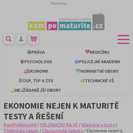
Reklama
PRÁVA
MEDICÍNU
PSYCHOLOGII
POLICEJNÍ AKADEMII
EKONOMII
HUMANITNÍ OBORY
OSP, TSP A ZSV
TECHNICKÉ VŠ
NEJŽÁDANĚJŠÍ OBORY
EKONOMIE NEJEN K MATURITĚ
TESTY A ŘEŠENÍ
KamPoMaturitě
/
PŘIJÍMAČKY NA VŠ
/
Učebnice a testy
/
Třídění dle fakult
/
Ekonomické fakulty
/ Ekonomie nejen k