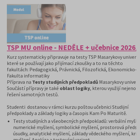
TSP MU online - NEDĚLE + učebnice 2026/
Kurz systematicky připravuje na testy TSP Masarykovy univerzi
které se používají jako přijímací zkoušky a to na těchto
fakultách: Pedagogická, Právnická, Filozofická, Ekonomicko-s
Fakulta informatiky
Příprava na
Testy studijních předpokladů
Masarykovy univerzi
Součástí přípravy je také
oblast logiky
, kterou využijí nejenom
řešení samotných testů.
Studenti dostanou v rámci kurzu poštou učebnici Studijní
předpoklady a základy logiky a časopis Kam Po Maturitě.
Testy studijních a všeobecných předpokladů: verbální myšle
numerické myšlení, symbolické myšlení, prostorová předst
úsudky, analytické myšlení, základy vědeckého myšlení, krit
myšlení. Analýza a testování variant