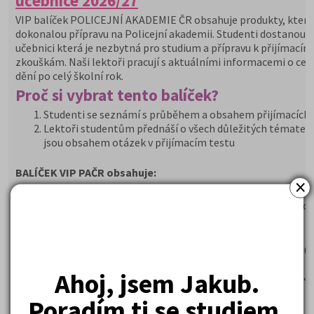
učebnice 2026/27
VIP balíček POLICEJNÍ AKADEMIE ČR obsahuje produkty, které 
dokonalou přípravu na Policejní akademii. Studenti dostanou 
učebnici která je nezbytná pro studium a přípravu k přijímacím
zkouškám. Naši lektoři pracují s aktuálními informacemi o ce
dění po celý školní rok.
Proč si vybrat tento balíček?
Studenti se seznámí s průběhem a obsahem přijímacích
Lektoři studentům přednáší o všech důležitých tématech
jsou obsahem otázek v přijímacím testu
BALÍČEK VIP PAČR obsahuje:
×
Policejní akademie přípravný kurz + učebnice v hodnotě 936
Všeobecný přehled a základy práva 2. díl + 1000 testových o
bonusovou cenu 200,- Kč
ZDARMA časopis Kam Po Maturitě
ZDARMA poštovné za zaslání knih z balíčku, v hodnotě 150,
ZDARMA e-book „Ja se dostanu se na PAČR“
Ahoj, jsem Jakub.
ZDARMA videonávod „Jak se dostat na Policejní akademii“
Poradím ti se studiem.