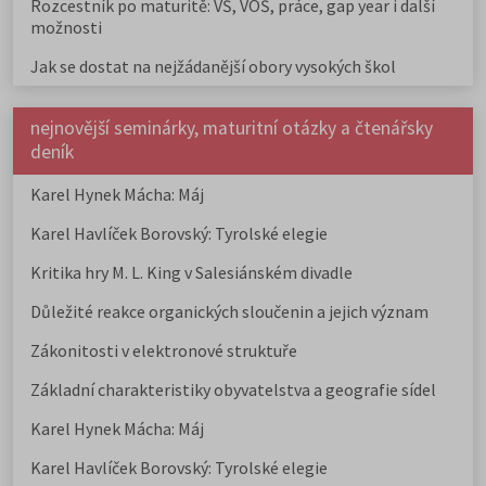
Rozcestník po maturitě: VŠ, VOŠ, práce, gap year i další
možnosti
Jak se dostat na nejžádanější obory vysokých škol
nejnovější seminárky, maturitní otázky a čtenářsky
deník
Karel Hynek Mácha: Máj
Karel Havlíček Borovský: Tyrolské elegie
Kritika hry M. L. King v Salesiánském divadle
Důležité reakce organických sloučenin a jejich význam
Zákonitosti v elektronové struktuře
Základní charakteristiky obyvatelstva a geografie sídel
Karel Hynek Mácha: Máj
Karel Havlíček Borovský: Tyrolské elegie