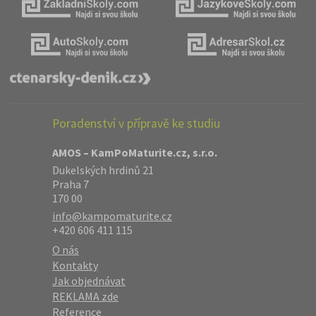
Poradenství v přípravě ke studiu
AMOS – KamPoMaturite.cz, s.r.o.
Dukelských hrdinů 21
Praha 7
170 00
info@kampomaturite.cz
+420 606 411 115
O nás
Kontakty
Jak objednávat
REKLAMA zde
Reference