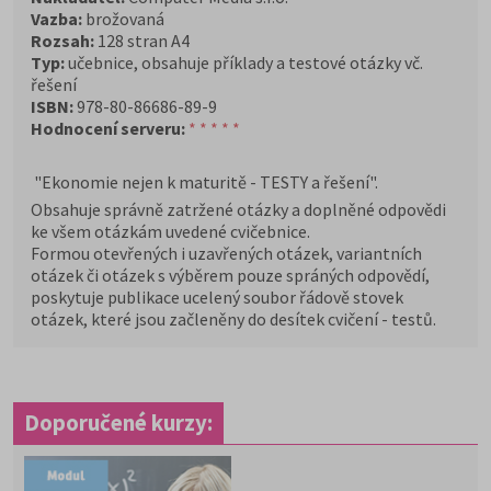
Vazba:
brožovaná
Rozsah:
128 stran A4
Typ:
učebnice, obsahuje příklady a testové otázky vč.
řešení
ISBN:
978-80-86686-89-9
Hodnocení serveru:
* * * * *
"Ekonomie nejen k maturitě - TESTY a řešení".
Obsahuje správně zatržené otázky a doplněné odpovědi
ke všem otázkám uvedené cvičebnice.
Formou otevřených i uzavřených otázek, variantních
otázek či otázek s výběrem pouze spráných odpovědí,
poskytuje publikace ucelený soubor řádově stovek
otázek, které jsou začleněny do desítek cvičení - testů.
Doporučené kurzy: