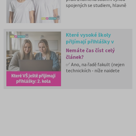
spojených se studiem, hlavně
zdravotní pojištění hrazené
státem, studentské slevy na
dopravu a další.
Které vysoké školy
přijímají přihlášky v
dalších měsících: 2. kola
Nemáte čas číst celý
článek?
✅ Ano, na řadě fakult (nejen
technických - níže najdete
rozpis i dle typu oboru) se
stále můžete přihlásit.
✅ Další kola přijímacího
řízení běží po celé ČR.
✅ Některé školy přijímají
přihlášky i během léta.
✅ Rozpis podle jednotlivých
škol najdete v příloze k
článku.
✅ Níže uvádíme