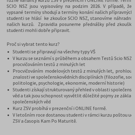
různé varianty kurzů ZSV v prezenční i ONLINE formě. Termín
SCIO NSZ jsou vypisovány na podzim 2026. V případě, že 
vypsané termíny shodují a termíny konání našich přípravných 
studenti se hlásí ke zkoušce SCIO NSZ, stanovíme náhradní 
našich kurzů. Zpravidla posuneme přednášky před zkoušky,
studenti mohli dobře připravit.
Proč si vybrat tento kurz?
Studenti se připravují na všechny typy VŠ
V kurzu se seznámí s průběhem a obsahem Testů Scio NSZ Z
procvičováním testů z minulých let
Procvičováním modelových testů z minulých let, prohloub
znalosti ve společenskovědních disciplínách (filozofie, soci
politologie, psychologie, ekonomie, moderní historie)
Studenti získají strukturovaný přehled v oblasti společensk
věd a tak jsou schopnost vysvětlit důležité pojmy ze základ
společenských věd
Kurz ZSV probíhá v prezenční i ONLINE formě.
V letošním roce dostanou studenti v rámci kurzu poštou uče
ZSV a časopis Kam Po Maturitě.