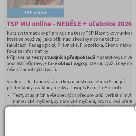
TSP MU online - NEDĚLE + učebnice 2026/
Kurz systematicky připravuje na testy TSP Masarykovy univerzi
které se používají jako přijímací zkoušky a to na těchto
fakultách: Pedagogická, Právnická, Filozofická, Ekonomicko-s
Fakulta informatiky
Příprava na
Testy studijních předpokladů
Masarykovy univerzi
Součástí přípravy je také
oblast logiky
, kterou využijí nejenom
řešení samotných testů.
Studenti dostanou v rámci kurzu poštou učebnici Studijní
předpoklady a základy logiky a časopis Kam Po Maturitě.
Testy studijních a všeobecných předpokladů: verbální myšle
numerické myšlení, symbolické myšlení, prostorová předst
úsudky, analytické myšlení, základy vědeckého myšlení, krit
myšlení. Analýza a testování variant
Proč si vybrat tento kurz?
Příprava na Testy studijních předpokladů Masarykovy univer