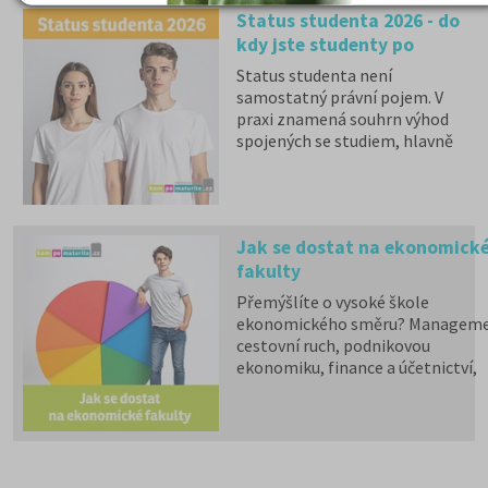
Status studenta 2026 - do
kdy jste studenty po
maturitě?
Status studenta není
samostatný právní pojem. V
praxi znamená souhrn výhod
spojených se studiem, hlavně
zdravotní pojištění hrazené
státem, studentské slevy na
dopravu a další.
Jak se dostat na ekonomick
fakulty
Přemýšlíte o vysoké škole
ekonomického směru? Manageme
cestovní ruch, podnikovou
ekonomiku, finance a účetnictví,
marketing a další ekonomické ob
nabízí přes 70 fakult veřejných a
státních vysokých škol,
16 soukromých škol a 3 školy se
zahraniční akreditací.