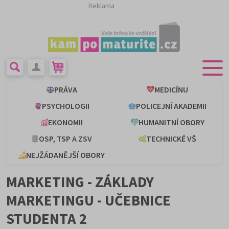
Reklama
PRÁVA
MEDICÍNU
PSYCHOLOGII
POLICEJNÍ AKADEMII
EKONOMII
HUMANITNÍ OBORY
OSP, TSP A ZSV
TECHNICKÉ VŠ
NEJŽÁDANĚJŠÍ OBORY
MARKETING - ZÁKLADY
MARKETINGU - UČEBNICE
STUDENTA 2