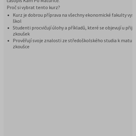
časopis Kam Po Maturitě.
Proč si vybrat tento kurz?
Kurz je dobrou příprava na všechny ekonomické fakulty vys
škol
Studenti procvičují úlohy a příkladů, které se objevují u přij
zkoušek
Prověřují svoje znalosti ze středoškolského studia k maturi
zkoušce