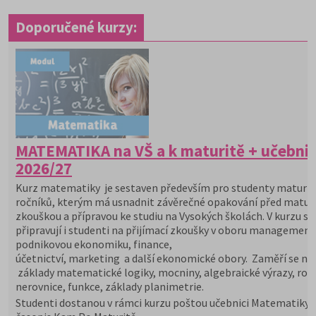
Doporučené kurzy:
MATEMATIKA na VŠ a k maturitě + učebni
2026/27
Kurz matematiky je sestaven především pro studenty maturit
ročníků, kterým má usnadnit závěrečné opakování před maturi
zkouškou a přípravou ke studiu na Vysokých školách. V kurzu se
připravují i studenti na přijímací zkoušky v oboru management
podnikovou ekonomiku, finance,
účetnictví, marketing a další ekonomické obory. Zaměří se na
základy matematické logiky, mocniny, algebraické výrazy, rovn
nerovnice, funkce, základy planimetrie.
Studenti dostanou v rámci kurzu poštou učebnici Matematiky 