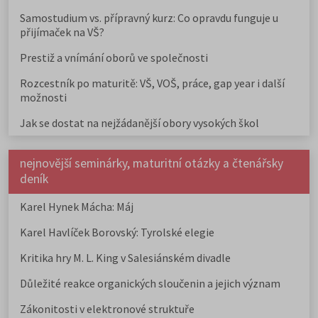
Samostudium vs. přípravný kurz: Co opravdu funguje u
přijímaček na VŠ?
Prestiž a vnímání oborů ve společnosti
Rozcestník po maturitě: VŠ, VOŠ, práce, gap year i další
možnosti
Jak se dostat na nejžádanější obory vysokých škol
nejnovější seminárky, maturitní otázky a čtenářsky
deník
Karel Hynek Mácha: Máj
Karel Havlíček Borovský: Tyrolské elegie
Kritika hry M. L. King v Salesiánském divadle
Důležité reakce organických sloučenin a jejich význam
Zákonitosti v elektronové struktuře