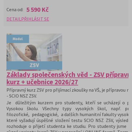
5 590 Kč
Cena od:
DETAIL
PŘIHLÁSIT SE
Základy společenských věd - ZSV přípravn
kurz + učebnice 2026/27
Přípravný kurz ZSV pro přijímací zkoušky na VŠ, je přípravou na
- SCIO NSZ ZSV.
Je důležitým kurzem pro studenty, kteří se ucházejí o při
Vysokou školu. Všechny typy vysokých škol, např. prá
filozofické, pedagogické, a dalších humanitní fakulty vysoký
které vyžadují úspěšné složení testu SCIO NSZ ZSV, výslede
rozhoduje o přijetí studenta ke studiu. Pro studenty jsme př