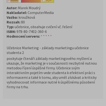
Autor:
Marek Moudrý
Nakladatel:
ComputerMedia
Vazba:
kroužková
Rozsah:
80
Typ:
učebnice, obsahuje cvičení vč. řešení
ISBN:
978-80-7402-360-6
Hodnocení serveru:
* * * * *
Učebnice Marketing - základy marketingu učebnice
studenta 2
poskytuje čtenáři základy marketingového myšlení a
ukazuje, že marketing je v současnosti nezbytně nutnou
metodou řízení úspěšné firmy. Učebnice svým
interaktivním pojetím vede studenta k efektivní práci s
informacemi a také k tomu, aby uměl získávat a kriticky
vyhodnocovat informace nutné k úspěšnému působení
firmy na trhu.