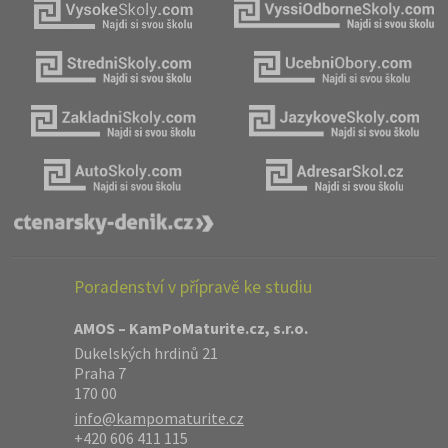
Poradenství v přípravě ke studiu
AMOS – KamPoMaturite.cz, s.r.o.
Dukelských hrdinů 21
Praha 7
170 00
info@kampomaturite.cz
+420 606 411 115