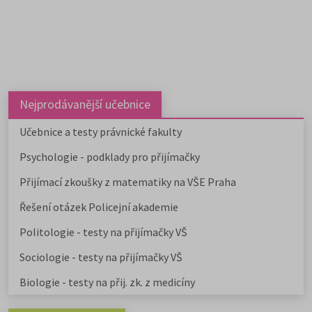
Chystáte se na ekonomický
obor?
Stáhněte si zdarma e-book s
přehledem ekonomických fakult,
informacemi o přijímacím řízení a
tipy k přípravě na přijímačky.
Nejprodávanější učebnice
Učebnice a testy právnické fakulty
Psychologie - podklady pro přijímačky
Přijímací zkoušky z matematiky na VŠE Praha
Řešení otázek Policejní akademie
Politologie - testy na přijímačky VŠ
Sociologie - testy na přijímačky VŠ
Biologie - testy na přij. zk. z medicíny