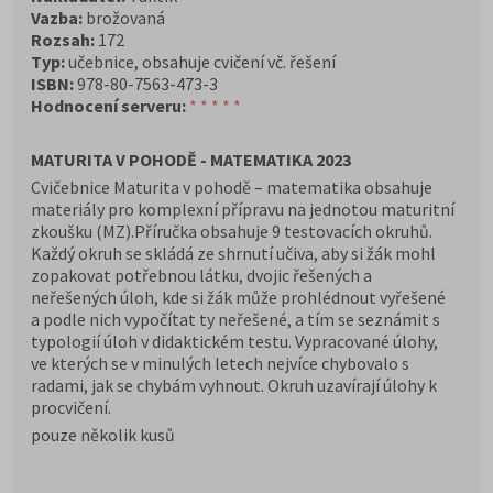
Vazba:
brožovaná
Rozsah:
172
Typ:
učebnice, obsahuje cvičení vč. řešení
ISBN:
978-80-7563-473-3
Hodnocení serveru:
* * * * *
MATURITA V POHODĚ - MATEMATIKA 2023
Cvičebnice Maturita v pohodě – matematika obsahuje
materiály pro komplexní přípravu na jednotou maturitní
zkoušku (MZ).Příručka obsahuje 9 testovacích okruhů.
Každý okruh se skládá ze shrnutí učiva, aby si žák mohl
zopakovat potřebnou látku, dvojic řešených a
neřešených úloh, kde si žák může prohlédnout vyřešené
a podle nich vypočítat ty neřešené, a tím se seznámit s
typologií úloh v didaktickém testu. Vypracované úlohy,
ve kterých se v minulých letech nejvíce chybovalo s
radami, jak se chybám vyhnout. Okruh uzavírají úlohy k
procvičení.
pouze několik kusů