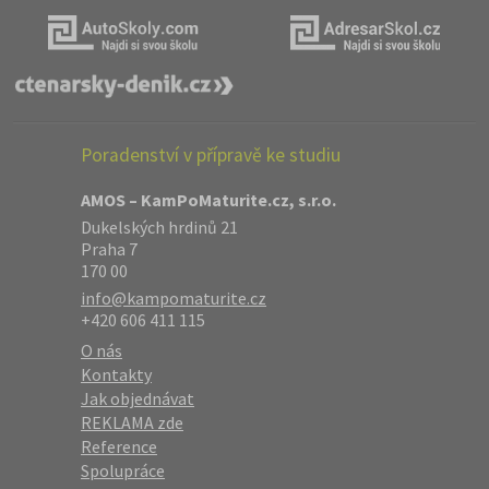
Poradenství v přípravě ke studiu
AMOS – KamPoMaturite.cz, s.r.o.
Dukelských hrdinů 21
Praha 7
170 00
info@kampomaturite.cz
+420 606 411 115
O nás
Kontakty
Jak objednávat
REKLAMA zde
Reference
Spolupráce