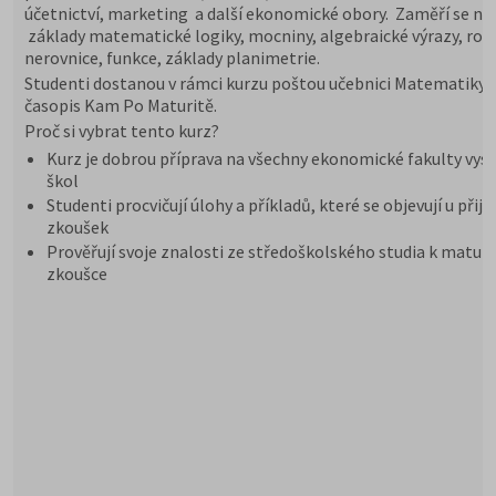
účetnictví, marketing a další ekonomické obory. Zaměří se na
základy matematické logiky, mocniny, algebraické výrazy, rovn
nerovnice, funkce, základy planimetrie.
Studenti dostanou v rámci kurzu poštou učebnici Matematiky 
časopis Kam Po Maturitě.
Proč si vybrat tento kurz?
Kurz je dobrou příprava na všechny ekonomické fakulty vys
škol
Studenti procvičují úlohy a příkladů, které se objevují u přij
zkoušek
Prověřují svoje znalosti ze středoškolského studia k maturi
zkoušce