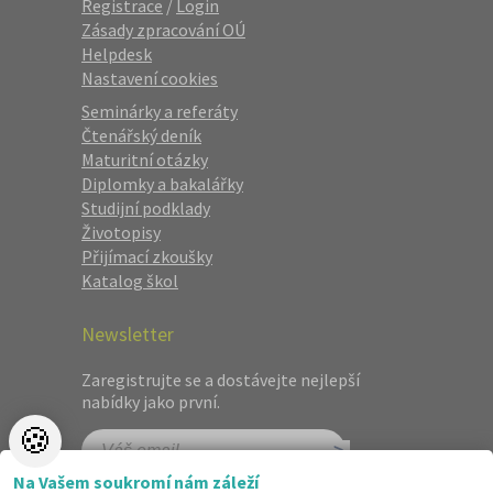
Registrace
/
Login
Zásady zpracování OÚ
Helpdesk
Nastavení cookies
Seminárky a referáty
Čtenářský deník
Maturitní otázky
Diplomky a bakalářky
Studijní podklady
Životopisy
Přijímací zkoušky
Katalog škol
Newsletter
Zaregistrujte se a dostávejte nejlepší
nabídky jako první.
🍪
Na Vašem soukromí nám záleží