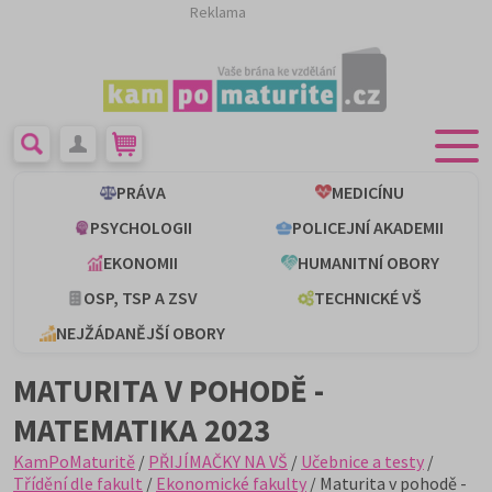
Reklama
PRÁVA
MEDICÍNU
PSYCHOLOGII
POLICEJNÍ AKADEMII
EKONOMII
HUMANITNÍ OBORY
OSP, TSP A ZSV
TECHNICKÉ VŠ
NEJŽÁDANĚJŠÍ OBORY
MATURITA V POHODĚ -
MATEMATIKA 2023
KamPoMaturitě
/
PŘIJÍMAČKY NA VŠ
/
Učebnice a testy
/
Třídění dle fakult
/
Ekonomické fakulty
/ Maturita v pohodě -