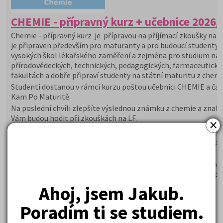
CHEMIE - přípravný kurz + učebnice 2026/
Chemie - přípravný kurz je přípravou na příjímací zkoušky na V
je připraven především pro maturanty a pro budoucí studenty
vysokých škol lékařského zaměření a zejména pro studium na
přírodovědeckých, technických, pedagogických, farmaceutický
fakultách a dobře připraví studenty na státní maturitu z chemi
Studenti dostanou v rámci kurzu poštou učebnici CHEMIE a čas
Kam Po Maturitě.
Na poslední chvíli zlepšíte výslednou známku z chemie a znalo
Vám budou hodit při zkouškách na LF.
×
Proč si vybrat tento kurz?
Zkušený lektor seznámí studenty s přijímacím řízením a or
zkoušky
Studenti si prověří svoje znalosti a doplní o další poznatky
Součástí kurzu jsou modelové testové úlohy z přijímaček z
minulých let
Ahoj, jsem Jakub.
Kurzy probíhají v prezenční i online formě
Poradím ti se studiem.
5 590 Kč
Cena od: