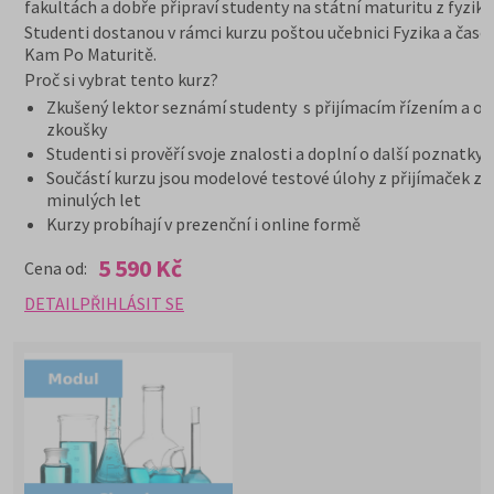
fakultách a dobře připraví studenty na státní maturitu z fyziky.
Studenti dostanou v rámci kurzu poštou učebnici Fyzika a časo
Kam Po Maturitě.
Proč si vybrat tento kurz?
Zkušený lektor seznámí studenty s přijímacím řízením a or
zkoušky
Studenti si prověří svoje znalosti a doplní o další poznatky
Součástí kurzu jsou modelové testové úlohy z přijímaček z
minulých let
Kurzy probíhají v prezenční i online formě
5 590 Kč
Cena od:
DETAIL
PŘIHLÁSIT SE