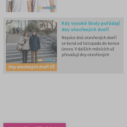
zdravotní pojištění hrazené
státem, studentské slevy na
dopravu a další.
Kdy vysoké školy pořádají
dny otevřených dveří
Nejvíce dnů otevřených dveří
se koná od listopadu do konce
února. V dalších měsících už
převažují dny otevřených
dveří, které konají soukromé
vysoké školy. Kam se zajdete
podívat letos?