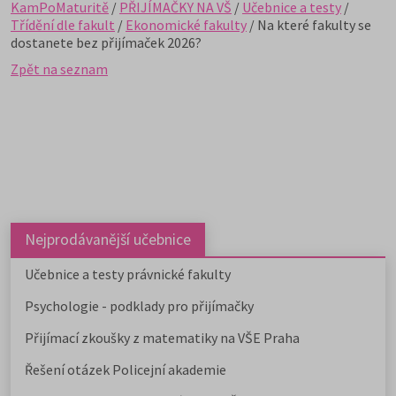
KamPoMaturitě
/
PŘIJÍMAČKY NA VŠ
/
Učebnice a testy
/
Třídění dle fakult
/
Ekonomické fakulty
/ Na které fakulty se
dostanete bez přijímaček 2026?
Zpět na seznam
Nejprodávanější učebnice
Učebnice a testy právnické fakulty
Psychologie - podklady pro přijímačky
Přijímací zkoušky z matematiky na VŠE Praha
Řešení otázek Policejní akademie