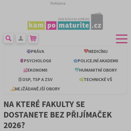
Reklama
PRÁVA
MEDICÍNU
PSYCHOLOGII
POLICEJNÍ AKADEMII
EKONOMII
HUMANITNÍ OBORY
OSP, TSP A ZSV
TECHNICKÉ VŠ
NEJŽÁDANĚJŠÍ OBORY
NA KTERÉ FAKULTY SE
DOSTANETE BEZ PŘIJÍMAČEK
2026?