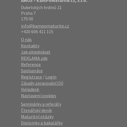
AMOS – KamPoMaturite.cz, s.r.o.
Dukelských hrdinů 21
Praha 7
170 00
info@kampomaturite.cz
+420 606 411 115
O nás
Kontakty
Jak objednávat
REKLAMA zde
Reference
Spolupráce
Registrace
/
Login
Zásady zpracování OÚ
Helpdesk
Nastavení cookies
Seminárky a referáty
Čtenářský deník
Maturitní otázky
Diplomky a bakalářky