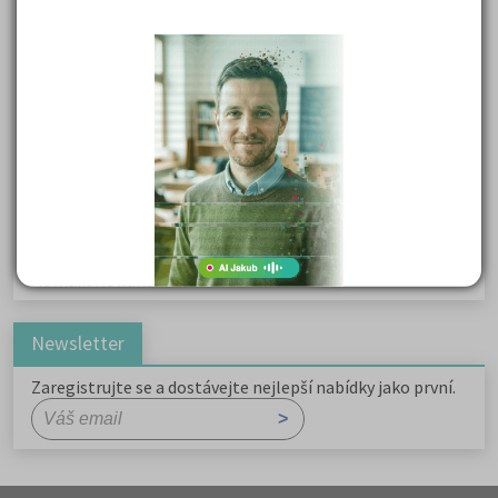
Karel Havlíček Borovský: Tyrolské elegie
Kritika hry M. L. King v Salesiánském divadle
Důležité reakce organických sloučenin a jejich význam
Zákonitosti v elektronové struktuře
Základní charakteristiky obyvatelstva a geografie sídel
Karel Hynek Mácha: Máj
Karel Havlíček Borovský: Tyrolské elegie
Romain Rolland: Petr a Lucie
Newsletter
Zaregistrujte se a dostávejte nejlepší nabídky jako první.