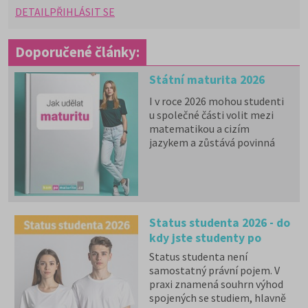
DETAIL
PŘIHLÁSIT SE
Doporučené články:
Státní maturita 2026
I v roce 2026 mohou studenti
u společné části volit mezi
matematikou a cizím
jazykem a zůstává povinná
zkouška z českého jazyka a
literatury. Stáhněte si zdarma
e-book
s podrobnými
informacemi.
Status studenta 2026 - do
kdy jste studenty po
maturitě?
Status studenta není
samostatný právní pojem. V
praxi znamená souhrn výhod
spojených se studiem, hlavně