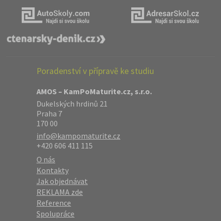
Poradenství v přípravě ke studiu
AMOS – KamPoMaturite.cz, s.r.o.
Dukelských hrdinů 21
Praha 7
170 00
info@kampomaturite.cz
+420 606 411 115
O nás
Kontakty
Jak objednávat
REKLAMA zde
Reference
Spolupráce