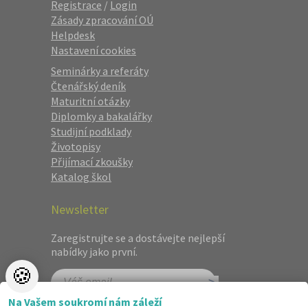
Registrace
/
Login
Zásady zpracování OÚ
Helpdesk
Nastavení cookies
Seminárky a referáty
Čtenářský deník
Maturitní otázky
Diplomky a bakalářky
Studijní podklady
Životopisy
Přijímací zkoušky
Katalog škol
Newsletter
Zaregistrujte se a dostávejte nejlepší
nabídky jako první.
🍪
Na Vašem soukromí nám záleží