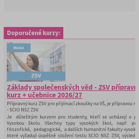
Doporučené kurzy:
Základy společenských věd - ZSV přípravn
kurz + učebnice 2026/27
Přípravný kurz ZSV pro přijímací zkoušky na VŠ, je přípravou na
- SCIO NSZ ZSV.
Je důležitým kurzem pro studenty, kteří se ucházejí o při
Vysokou školu. Všechny typy vysokých škol, např. prá
filozofické, pedagogické, a dalších humanitní fakulty vysoký
které vyžadují úspěšné složení testu SCIO NSZ ZSV, výslede