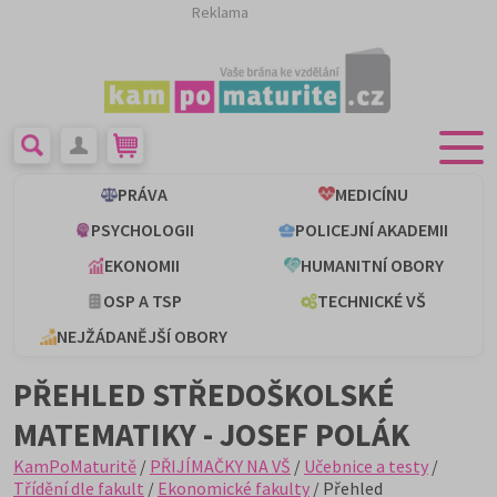
Reklama
PRÁVA
MEDICÍNU
PSYCHOLOGII
POLICEJNÍ AKADEMII
EKONOMII
HUMANITNÍ OBORY
OSP A TSP
TECHNICKÉ VŠ
NEJŽÁDANĚJŠÍ OBORY
PŘEHLED STŘEDOŠKOLSKÉ
MATEMATIKY - JOSEF POLÁK
KamPoMaturitě
/
PŘIJÍMAČKY NA VŠ
/
Učebnice a testy
/
Třídění dle fakult
/
Ekonomické fakulty
/ Přehled