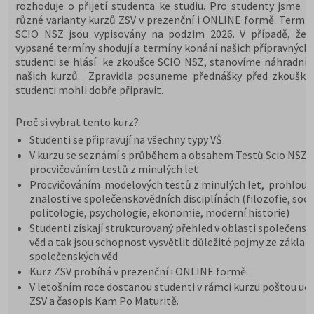
rozhoduje o přijetí studenta ke studiu. Pro studenty jsme př
různé varianty kurzů ZSV v prezenční i ONLINE formě. Termín
SCIO NSZ jsou vypisovány na podzim 2026. V případě, že 
vypsané termíny shodují a termíny konání našich přípravných 
studenti se hlásí ke zkoušce SCIO NSZ, stanovíme náhradní 
našich kurzů. Zpravidla posuneme přednášky před zkoušky,
studenti mohli dobře připravit.
Proč si vybrat tento kurz?
Studenti se připravují na všechny typy VŠ
V kurzu se seznámí s průběhem a obsahem Testů Scio NSZ Z
procvičováním testů z minulých let
Procvičováním modelových testů z minulých let, prohloub
znalosti ve společenskovědních disciplínách (filozofie, soci
politologie, psychologie, ekonomie, moderní historie)
Studenti získají strukturovaný přehled v oblasti společensk
věd a tak jsou schopnost vysvětlit důležité pojmy ze základ
společenských věd
Kurz ZSV probíhá v prezenční i ONLINE formě.
V letošním roce dostanou studenti v rámci kurzu poštou uče
ZSV a časopis Kam Po Maturitě.