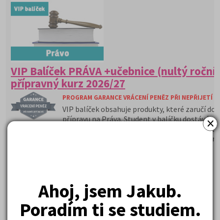
VIP Balíček PRÁVA +učebnice (nultý roční
přípravný kurz 2026/27
PROGRAM GARANCE VRÁCENÍ PENĚZ PŘI NEPŘIJETÍ N
VIP balíček obsahuje produkty, které zaručí do
×
přípravu na Práva. Student v balíčku dostává pe
vybrané učebnice k přijímacím zkouškám vybrané našimi lektor
garanci vrácení peněz při nepřijetí na VŠ, aktualizované infor
přijímačkách po celý rok.
Ahoj, jsem Jakub.
Proč si vybrat tento VIP balíček?
Poradím ti se studiem.
Kurz je složen ze 3 okruhů OSP, ZSV, TSP.
Studenti se připravují na Testy NSZ SCIO OSP, ZSV, TSP MU