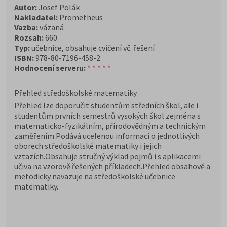
Autor:
Josef Polák
Nakladatel:
Prometheus
Vazba:
vázaná
Rozsah:
660
Typ:
učebnice, obsahuje cvičení vč. řešení
ISBN:
978-80-7196-458-2
Hodnocení serveru:
* * * * *
Přehled středoškolské matematiky
Přehled lze doporučit studentům středních škol, ale i
studentům prvních semestrů vysokých škol zejména s
matematicko-fyzikálním, přírodovědným a technickým
zaměřením.Podává ucelenou informaci o jednotlivých
oborech středoškolské matematiky i jejich
vztazích.Obsahuje stručný výklad pojmů i s aplikacemi
učiva na vzorově řešených příkladech.Přehled obsahově a
metodicky navazuje na středoškolské učebnice
matematiky.