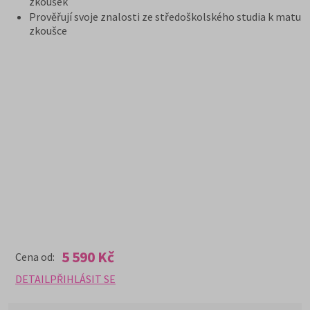
zkoušek
Prověřují svoje znalosti ze středoškolského studia k maturi
zkoušce
5 590 Kč
Cena od:
DETAIL
PŘIHLÁSIT SE