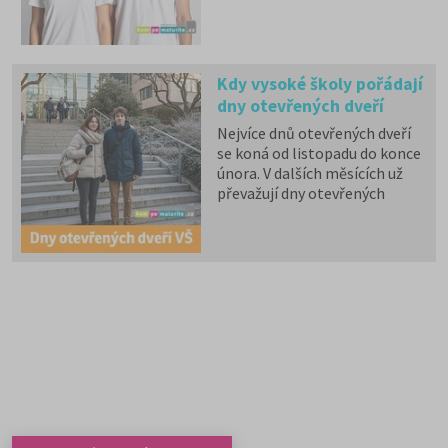
zdravotní pojištění hrazené
státem, studentské slevy na
dopravu a další.
Kdy vysoké školy pořádají
dny otevřených dveří
Nejvíce dnů otevřených dveří
se koná od listopadu do konce
února. V dalších měsících už
převažují dny otevřených
dveří, které konají soukromé
vysoké školy. Kam se zajdete
podívat letos?