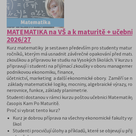
MATEMATIKA na VŠ a k maturitě + učebni
2026/27
Kurz matematiky je sestaven především pro studenty maturit
ročníků, kterým má usnadnit závěrečné opakování před maturi
zkouškou a přípravou ke studiu na Vysokých školách. V kurzu se
připravují i studenti na přijímací zkoušky v oboru management
podnikovou ekonomiku, finance,
účetnictví, marketing a další ekonomické obory. Zaměří se na
základy matematické logiky, mocniny, algebraické výrazy, rovn
nerovnice, funkce, základy planimetrie.
Studenti dostanou v rámci kurzu poštou učebnici Matematiky 
časopis Kam Po Maturitě.
Proč si vybrat tento kurz?
Kurz je dobrou příprava na všechny ekonomické fakulty vys
škol
Studenti procvičují úlohy a příkladů, které se objevují u přij