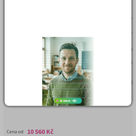
Osvojí si strategii řešení testů a řešení typových úloh
Zkušení lektoři studentům vysvětlí návody na přípravu
Dle našich obchodních podmínek –
u nultých ročníků poskyt
garanci vrácení peněz v případě nepřijetí na daný obor
Program GARANCE je pro studenty výhodným bonusem ke kur
BALÍČEK VIP obsahuje:
Přípravný kurz + učebnice (nultý ročník) na právnické fakulty
v hodnotě 10360,- Kč
Studijní předpoklady a základy logiky - teorie a příklady za bo
cenu 200,- Kč
ZDARMA Časopis Kam Po Maturitě za bonusovou cenu
ZDARMA poštovné za zaslání knih z balíčku, v hodnotě 150 Kč
ZDARMA e-book „Dostanu se na práva“
ZDARMA program Garance v případě nepřijetí na VŠ v hodnotě 
ZDARMA videonávod „Jak se dostat na práva“
10 560 Kč
Cena od: