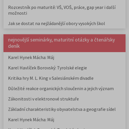
Rozcestník po maturitě: VŠ, VOŠ, práce, gap year i další
možnosti
Jak se dostat na nejžádanější obory vysokých škol
nejnovější seminárky, maturitní otázky a čtenářsky
deník
Karel Hynek Mácha: Máj
Karel Havlíček Borovský: Tyrolské elegie
Kritika hry M. L. King v Salesiánském divadle
Důležité reakce organických sloučenin a jejich význam
Zákonitosti v elektronové struktuře
Základní charakteristiky obyvatelstva a geografie sídel
Karel Hynek Mácha: Máj