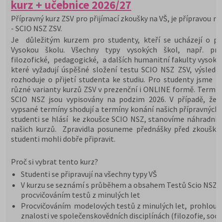
kurz + učebnice 2026/27
Přípravný kurz ZSV pro přijímací zkoušky na VŠ, je přípravou na
- SCIO NSZ ZSV.
Je důležitým kurzem pro studenty, kteří se ucházejí o při
Vysokou školu. Všechny typy vysokých škol, např. prá
filozofické, pedagogické, a dalších humanitní fakulty vysoký
které vyžadují úspěšné složení testu SCIO NSZ ZSV, výslede
rozhoduje o přijetí studenta ke studiu. Pro studenty jsme př
různé varianty kurzů ZSV v prezenční i ONLINE formě. Termín
SCIO NSZ jsou vypisovány na podzim 2026. V případě, že 
vypsané termíny shodují a termíny konání našich přípravných 
studenti se hlásí ke zkoušce SCIO NSZ, stanovíme náhradní 
našich kurzů. Zpravidla posuneme přednášky před zkoušky,
studenti mohli dobře připravit.
Proč si vybrat tento kurz?
Studenti se připravují na všechny typy VŠ
V kurzu se seznámí s průběhem a obsahem Testů Scio NSZ Z
procvičováním testů z minulých let
Procvičováním modelových testů z minulých let, prohloub
znalosti ve společenskovědních disciplínách (filozofie, soci