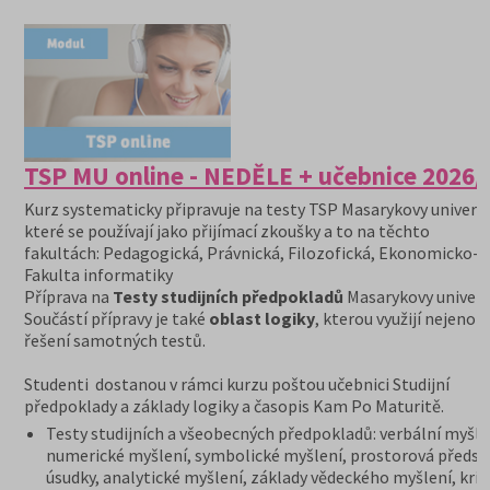
TSP MU online - NEDĚLE + učebnice 2026/
Kurz systematicky připravuje na testy TSP Masarykovy univerzi
které se používají jako přijímací zkoušky a to na těchto
fakultách: Pedagogická, Právnická, Filozofická, Ekonomicko-s
Fakulta informatiky
Příprava na
Testy studijních předpokladů
Masarykovy univerzi
Součástí přípravy je také
oblast logiky
, kterou využijí nejenom
řešení samotných testů.
Studenti dostanou v rámci kurzu poštou učebnici Studijní
předpoklady a základy logiky a časopis Kam Po Maturitě.
Testy studijních a všeobecných předpokladů: verbální myšle
numerické myšlení, symbolické myšlení, prostorová předst
úsudky, analytické myšlení, základy vědeckého myšlení, krit