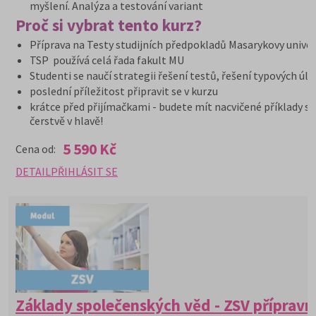
myšlení. Analýza a testování variant
Proč si vybrat tento kurz?
Příprava na Testy studijních předpokladů Masarykovy univer
TSP používá celá řada fakult MU
Studenti se naučí strategii řešení testů, řešení typových úl
poslední příležitost připravit se v kurzu
krátce před přijímačkami - budete mít nacvičené příklady st
čerstvě v hlavě!
5 590 Kč
Cena od:
DETAIL
PŘIHLÁSIT SE
Základy společenských věd - ZSV přípravn