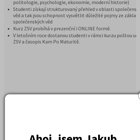
politologie, psychologie, ekonomie, moderní historie)
Studenti získají strukturovaný přehled v oblasti společensk
věd a tak jsou schopnost vysvětlit důležité pojmy ze základ
společenských věd
Kurz ZSV probíhá v prezenční i ONLINE formě.
V letošním roce dostanou studenti v rámci kurzu poštou uče
ZSV a časopis Kam Po Maturitě.
Ahoj, jsem Jakub.
Zdroj videa: AI Google Veo