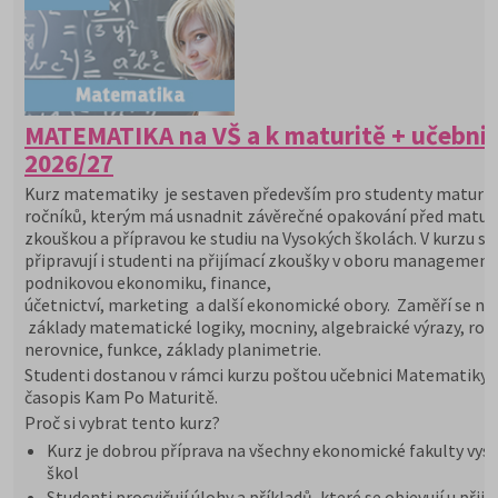
MATEMATIKA na VŠ a k maturitě + učebni
2026/27
Kurz matematiky je sestaven především pro studenty maturit
ročníků, kterým má usnadnit závěrečné opakování před maturi
zkouškou a přípravou ke studiu na Vysokých školách. V kurzu se
připravují i studenti na přijímací zkoušky v oboru management
podnikovou ekonomiku, finance,
účetnictví, marketing a další ekonomické obory. Zaměří se na
základy matematické logiky, mocniny, algebraické výrazy, rovn
nerovnice, funkce, základy planimetrie.
Studenti dostanou v rámci kurzu poštou učebnici Matematiky 
časopis Kam Po Maturitě.
Proč si vybrat tento kurz?
Kurz je dobrou příprava na všechny ekonomické fakulty vys
škol
Studenti procvičují úlohy a příkladů, které se objevují u přij