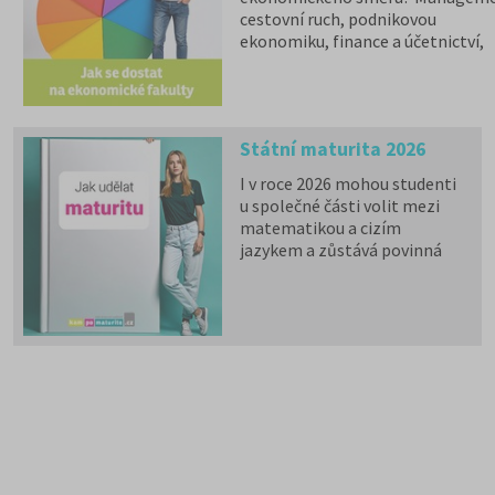
cestovní ruch, podnikovou
ekonomiku, finance a účetnictví,
marketing a další ekonomické ob
nabízí přes 70 fakult veřejných a
státních vysokých škol,
16 soukromých škol a 3 školy se
Státní maturita 2026
zahraniční akreditací.
Chystáte se na ekonomický
I v roce 2026 mohou studenti
obor?
u společné části volit mezi
Stáhněte si zdarma e-book s
matematikou a cizím
přehledem ekonomických fakult,
jazykem a zůstává povinná
informacemi o přijímacím řízení a
zkouška z českého jazyka a
tipy k přípravě na přijímačky.
literatury. Stáhněte si zdarma
e-book
s podrobnými
informacemi.