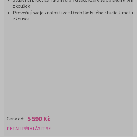
zkoušek
Prověřují svoje znalosti ze středoškolského studia k maturi
zkoušce
5 590 Kč
Cena od:
DETAIL
PŘIHLÁSIT SE