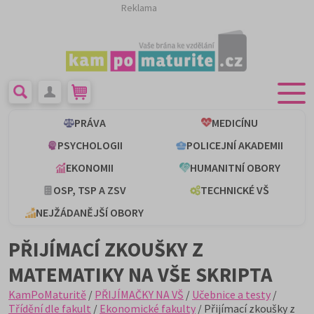
Reklama
PRÁVA
MEDICÍNU
PSYCHOLOGII
POLICEJNÍ AKADEMII
EKONOMII
HUMANITNÍ OBORY
OSP, TSP A ZSV
TECHNICKÉ VŠ
NEJŽÁDANĚJŠÍ OBORY
PŘIJÍMACÍ ZKOUŠKY Z
MATEMATIKY NA VŠE SKRIPTA
KamPoMaturitě
/
PŘIJÍMAČKY NA VŠ
/
Učebnice a testy
/
Třídění dle fakult
/
Ekonomické fakulty
/ Přijímací zkoušky z