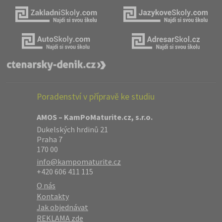
Poradenství v přípravě ke studiu
AMOS – KamPoMaturite.cz, s.r.o.
Dukelských hrdinů 21
Praha 7
170 00
info@kampomaturite.cz
+420 606 411 115
O nás
Kontakty
Jak objednávat
REKLAMA zde