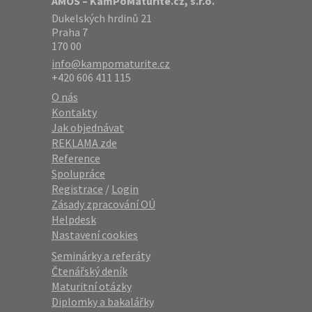
AMOS – KamPoMaturite.cz, s.r.o.
Dukelských hrdinů 21
Praha 7
170 00
info@kampomaturite.cz
+420 606 411 115
O nás
Kontakty
Jak objednávat
REKLAMA zde
Reference
Spolupráce
Registrace
/
Login
Zásady zpracování OÚ
Helpdesk
Nastavení cookies
Seminárky a referáty
Čtenářský deník
Maturitní otázky
Diplomky a bakalářky