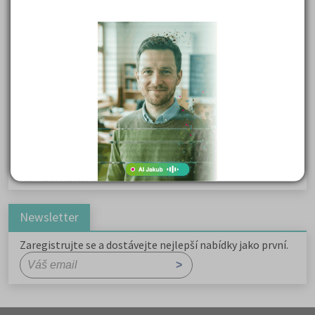
Karel Havlíček Borovský: Tyrolské elegie
Kritika hry M. L. King v Salesiánském divadle
Důležité reakce organických sloučenin a jejich význam
Zákonitosti v elektronové struktuře
Základní charakteristiky obyvatelstva a geografie sídel
Karel Hynek Mácha: Máj
Karel Havlíček Borovský: Tyrolské elegie
Romain Rolland: Petr a Lucie
Newsletter
Zaregistrujte se a dostávejte nejlepší nabídky jako první.