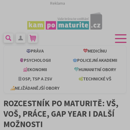
Reklama
PRÁVA
MEDICÍNU
PSYCHOLOGII
POLICEJNÍ AKADEMII
EKONOMII
HUMANITNÍ OBORY
OSP, TSP A ZSV
TECHNICKÉ VŠ
NEJŽÁDANĚJŠÍ OBORY
ROZCESTNÍK PO MATURITĚ: VŠ,
VOŠ, PRÁCE, GAP YEAR I DALŠÍ
MOŽNOSTI