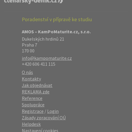
Poradenství v přípravě ke studiu
AMOS – KamPoMaturite.cz, s.r.o.
Dukelských hrdinů 21
Praha 7
170 00
info@kampomaturite.cz
+420 606 411 115
O nás
Kontakty
Jak objednávat
REKLAMA zde
Reference
Spolupráce
Registrace
/
Login
Zásady zpracování OÚ
Helpdesk
Nastavení cookies