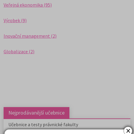
Veřejná ekonomika (95)
Výrobek (9)
Inovační management (2)
Globalizace (2)
Nejprodávanější učebnice
Učebnice a testy právnické fakulty
×