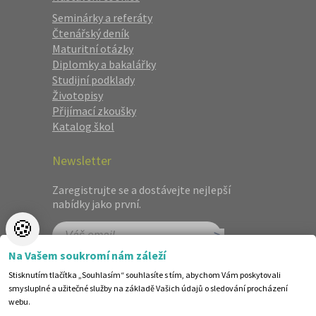
Seminárky a referáty
Čtenářský deník
Maturitní otázky
Diplomky a bakalářky
Studijní podklady
Životopisy
Přijímací zkoušky
Katalog škol
Newsletter
Zaregistrujte se a dostávejte nejlepší
nabídky jako první.
🍪
Na Vašem soukromí nám záleží
Stisknutím tlačítka „Souhlasím“ souhlasíte s tím, abychom Vám poskytovali
smysluplné a užitečné služby na základě Vašich údajů o sledování procházení
webu.