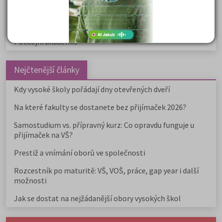
Žurnalistika
Politologie a mezinár. vztahy
Policejní akademie
Nejčtenější články
Kdy vysoké školy pořádají dny otevřených dveří
Na které fakulty se dostanete bez přijímaček 2026?
Samostudium vs. přípravný kurz: Co opravdu funguje u
přijímaček na VŠ?
Prestiž a vnímání oborů ve společnosti
Rozcestník po maturitě: VŠ, VOŠ, práce, gap year i další
možnosti
Jak se dostat na nejžádanější obory vysokých škol