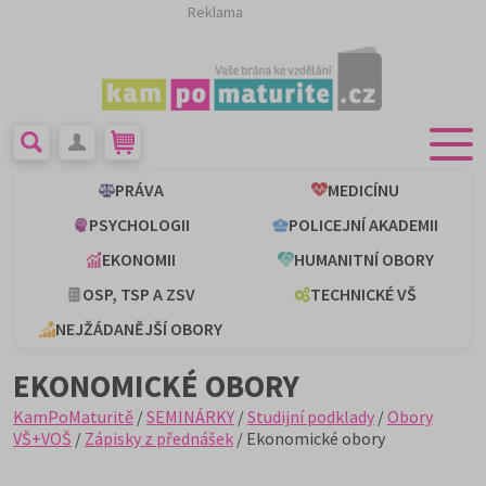
Reklama
PRÁVA
MEDICÍNU
PSYCHOLOGII
POLICEJNÍ AKADEMII
EKONOMII
HUMANITNÍ OBORY
OSP, TSP A ZSV
TECHNICKÉ VŠ
NEJŽÁDANĚJŠÍ OBORY
EKONOMICKÉ OBORY
KamPoMaturitě
/
SEMINÁRKY
/
Studijní podklady
/
Obory
VŠ+VOŠ
/
Zápisky z přednášek
/ Ekonomické obory