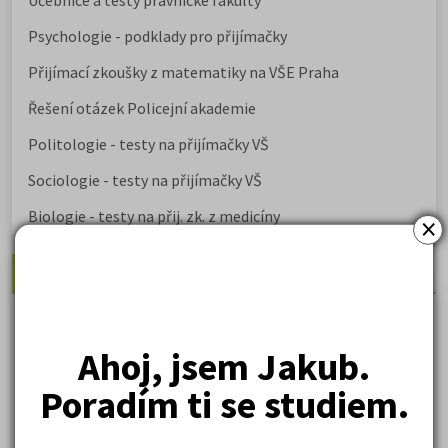
Učebnice a testy právnické fakulty
Psychologie - podklady pro přijímačky
Přijímací zkoušky z matematiky na VŠE Praha
Řešení otázek Policejní akademie
Politologie - testy na přijímačky VŠ
Sociologie - testy na přijímačky VŠ
Biologie - testy na přij. zk. z medicíny
×
Nejžádanější kurzy
Právnické fakulty
Psychologie
Ahoj, jsem Jakub.
Lékařské fakulty, farmacie
Poradím ti se studiem.
Společenské a human. vědy