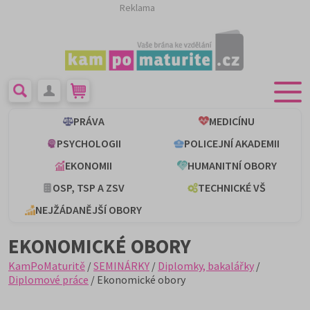
Reklama
PRÁVA
MEDICÍNU
PSYCHOLOGII
POLICEJNÍ AKADEMII
EKONOMII
HUMANITNÍ OBORY
OSP, TSP A ZSV
TECHNICKÉ VŠ
NEJŽÁDANĚJŠÍ OBORY
EKONOMICKÉ OBORY
KamPoMaturitě
/
SEMINÁRKY
/
Diplomky, bakalářky
/
Diplomové práce
/ Ekonomické obory