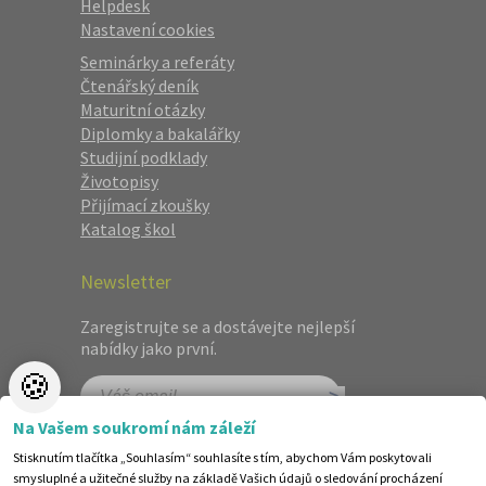
Helpdesk
Nastavení cookies
Seminárky a referáty
Čtenářský deník
Maturitní otázky
Diplomky a bakalářky
Studijní podklady
Životopisy
Přijímací zkoušky
Katalog škol
Newsletter
Zaregistrujte se a dostávejte nejlepší
nabídky jako první.
🍪
Na Vašem soukromí nám záleží
Stisknutím tlačítka „Souhlasím“ souhlasíte s tím, abychom Vám poskytovali
smysluplné a užitečné služby na základě Vašich údajů o sledování procházení