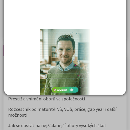
Ekonomické fakulty
Žurnalistika
Politologie a mezinár. vztahy
Policejní akademie
Nejčtenější články
Kdy vysoké školy pořádají dny otevřených dveří
Na které fakulty se dostanete bez přijímaček 2026?
Samostudium vs. přípravný kurz: Co opravdu funguje u
přijímaček na VŠ?
Prestiž a vnímání oborů ve společnosti
Rozcestník po maturitě: VŠ, VOŠ, práce, gap year i další
možnosti
Jak se dostat na nejžádanější obory vysokých škol