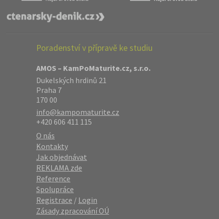
Poradenství v přípravě ke studiu
AMOS – KamPoMaturite.cz, s.r.o.
Dukelských hrdinů 21
Praha 7
170 00
info@kampomaturite.cz
+420 606 411 115
O nás
Kontakty
Jak objednávat
REKLAMA zde
Reference
Spolupráce
Registrace
/
Login
Zásady zpracování OÚ