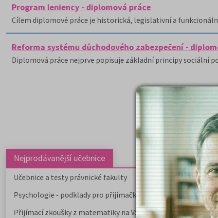
Program leniency - diplomová práce
Cílem diplomové práce je historická, legislativní a funkcioná
Reforma systému důchodového zabezpečení - diplom
Diplomová práce nejprve popisuje základní principy sociální po
Nejprodávanější učebnice
Učebnice a testy právnické fakulty
Psychologie - podklady pro přijímačky
Přijímací zkoušky z matematiky na VŠE Praha