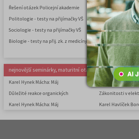
Řešení otázek Policejní akademie
Politologie - testy na přijímačky VŠ
Sociologie - testy na přijímačky VŠ
Biologie - testy na přij. zk. z medicíny
nejnovější seminárky, maturitní otázky a čtenářsky deník
Karel Hynek Mácha: Máj
Karel Havlíček Bor
elegie
Důležité reakce organických
Zákonitosti v elek
sloučenin a jejich význam
Karel Hynek Mácha: Máj
Karel Havlíček Bor
elegie