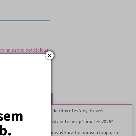
em nalezeno položek:
2
)
×
Nejčtenější články
jsem
Kdy vysoké školy pořádají dny otevřených dveří
Na které fakulty se dostanete bez přijímaček 2026?
b.
Samostudium vs. přípravný kurz: Co opravdu funguje u