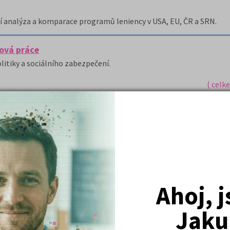
lní analýza a komparace programů leniency v USA, EU, ČR a SRN.
ová práce
litiky a sociálního zabezpečení.
( celk
Nejžádanější kurzy
Ahoj, 
Právnické fakulty
Psychologie
Jaku
Lékařské fakulty, farmacie