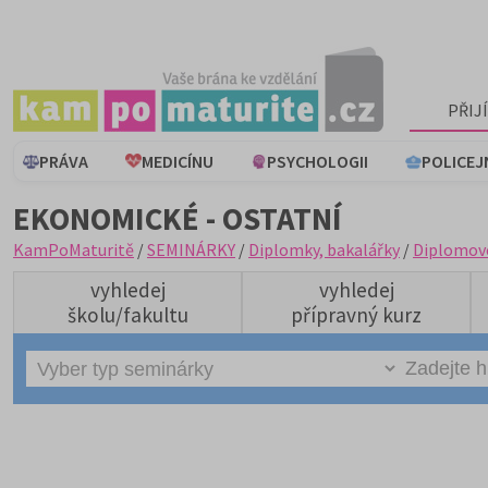
PŘIJ
PRÁVA
MEDICÍNU
PSYCHOLOGII
POLICEJ
EKONOMICKÉ - OSTATNÍ
KamPoMaturitě
/
SEMINÁRKY
/
Diplomky, bakalářky
/
Diplomov
vyhledej
vyhledej
školu/fakultu
přípravný kurz