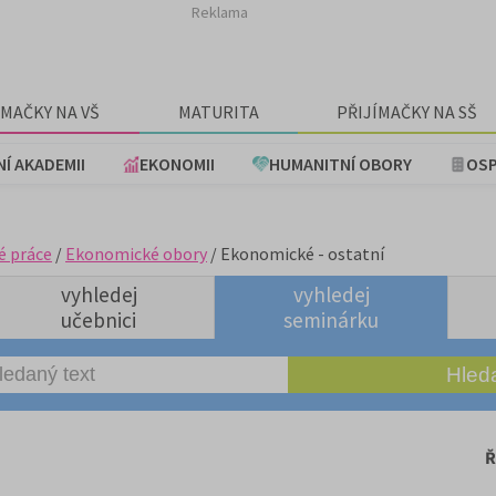
Reklama
ÍMAČKY NA VŠ
MATURITA
PŘIJÍMAČKY NA SŠ
NÍ AKADEMII
EKONOMII
HUMANITNÍ OBORY
OSP
é práce
/
Ekonomické obory
/ Ekonomické - ostatní
vyhledej
vyhledej
učebnici
seminárku
Ř