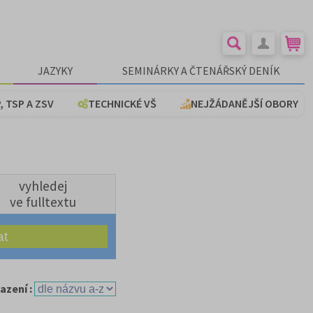
JAZYKY
SEMINÁRKY A ČTENÁŘSKÝ DENÍK
, TSP A ZSV
TECHNICKÉ VŠ
NEJŽÁDANĚJŠÍ OBORY
vyhledej
ve fulltextu
azení :