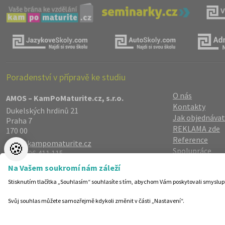
Poradenství v přípravě ke studiu
O nás
AMOS – KamPoMaturite.cz, s.r.o.
Kontakty
Dukelských hrdinů 21
Jak objednávat
Praha 7
REKLAMA zde
170 00
Reference
info@kampomaturite.cz
🍪
Spolupráce
+420 606 411 115
Registrace
/
Lo
Na Vašem soukromí nám záleží
Zásady zpraco
Stisknutím tlačítka „Souhlasím“ souhlasíte s tím, abychom Vám poskytovali smyslup
Helpdesk
Nastavení cook
Svůj souhlas můžete samozřejmě kdykoli změnit v části „Nastavení“.
©19