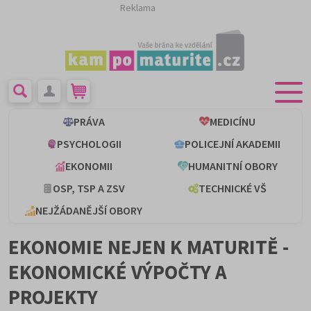
Reklama
PRÁVA
MEDICÍNU
PSYCHOLOGII
POLICEJNÍ AKADEMII
EKONOMII
HUMANITNÍ OBORY
OSP, TSP A ZSV
TECHNICKÉ VŠ
NEJŽÁDANĚJŠÍ OBORY
EKONOMIE NEJEN K MATURITĚ -
EKONOMICKÉ VÝPOČTY A
PROJEKTY