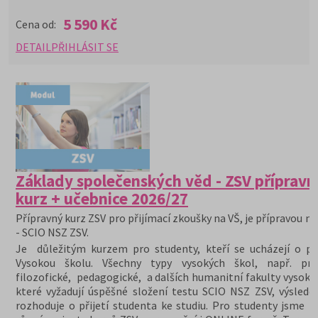
5 590 Kč
Cena od:
DETAIL
PŘIHLÁSIT SE
Základy společenských věd - ZSV přípravn
kurz + učebnice 2026/27
Přípravný kurz ZSV pro přijímací zkoušky na VŠ, je přípravou na
- SCIO NSZ ZSV.
Je důležitým kurzem pro studenty, kteří se ucházejí o při
Vysokou školu. Všechny typy vysokých škol, např. prá
filozofické, pedagogické, a dalších humanitní fakulty vysoký
které vyžadují úspěšné složení testu SCIO NSZ ZSV, výslede
rozhoduje o přijetí studenta ke studiu. Pro studenty jsme př