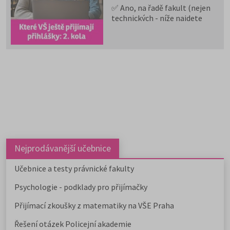
✅ Ano, na řadě fakult (nejen
technických - níže najdete
rozpis i dle typu oboru) se
stále můžete přihlásit.
✅ Další kola přijímacího
řízení běží po celé ČR.
✅ Některé školy přijímají
přihlášky i během léta.
✅ Rozpis podle jednotlivých
škol najdete v příloze k
článku.
✅ Níže uvádíme
aktualizovaný přehled a další
možnosti mimo veřejné VŠ.
Nejprodávanější učebnice
Učebnice a testy právnické fakulty
Psychologie - podklady pro přijímačky
Přijímací zkoušky z matematiky na VŠE Praha
Řešení otázek Policejní akademie