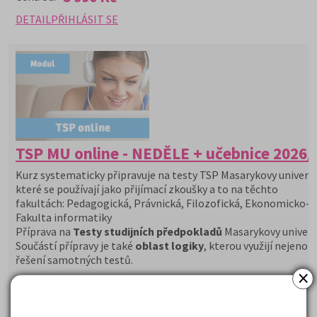
DETAIL
PŘIHLÁSIT SE
TSP MU online - NEDĚLE + učebnice 2026/
Kurz systematicky připravuje na testy TSP Masarykovy univerzi
které se používají jako přijímací zkoušky a to na těchto
fakultách: Pedagogická, Právnická, Filozofická, Ekonomicko-s
Fakulta informatiky
Příprava na
Testy studijních předpokladů
Masarykovy univerzi
Součástí přípravy je také
oblast logiky
, kterou využijí nejenom
řešení samotných testů.
×
Studenti dostanou v rámci kurzu poštou učebnici Studijní
předpoklady a základy logiky a časopis Kam Po Maturitě.