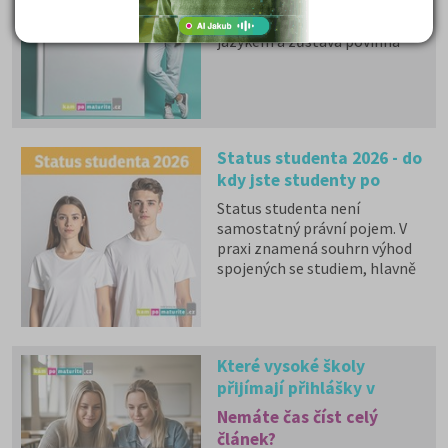
u společné části volit mezi
matematikou a cizím
jazykem a zůstává povinná
zkouška z českého jazyka a
literatury. Stáhněte si zdarma
e-book
s podrobnými
informacemi.
Status studenta 2026 - do
kdy jste studenty po
maturitě?
Status studenta není
samostatný právní pojem. V
praxi znamená souhrn výhod
spojených se studiem, hlavně
zdravotní pojištění hrazené
státem, studentské slevy na
dopravu a další.
Které vysoké školy
přijímají přihlášky v
dalších měsících: 2. kola
Nemáte čas číst celý
článek?