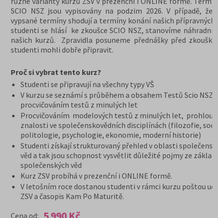
různé varianty kurzů ZSV v prezenční i ONLINE formě. Termín
SCIO NSZ jsou vypisovány na podzim 2026. V případě, že 
vypsané termíny shodují a termíny konání našich přípravných 
studenti se hlásí ke zkoušce SCIO NSZ, stanovíme náhradní 
našich kurzů. Zpravidla posuneme přednášky před zkoušky,
studenti mohli dobře připravit.
Proč si vybrat tento kurz?
Studenti se připravují na všechny typy VŠ
V kurzu se seznámí s průběhem a obsahem Testů Scio NSZ Z
procvičováním testů z minulých let
Procvičováním modelových testů z minulých let, prohloub
znalosti ve společenskovědních disciplínách (filozofie, soci
politologie, psychologie, ekonomie, moderní historie)
Studenti získají strukturovaný přehled v oblasti společensk
věd a tak jsou schopnost vysvětlit důležité pojmy ze základ
společenských věd
Kurz ZSV probíhá v prezenční i ONLINE formě.
V letošním roce dostanou studenti v rámci kurzu poštou uče
ZSV a časopis Kam Po Maturitě.
5 990 Kč
Cena od: