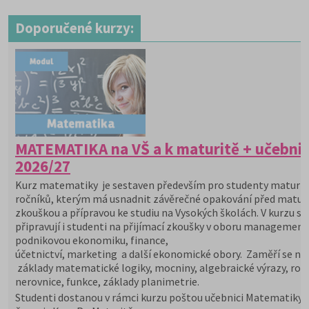
Doporučené kurzy:
MATEMATIKA na VŠ a k maturitě + učebni
2026/27
Kurz matematiky je sestaven především pro studenty maturit
ročníků, kterým má usnadnit závěrečné opakování před maturi
zkouškou a přípravou ke studiu na Vysokých školách. V kurzu se
připravují i studenti na přijímací zkoušky v oboru management
podnikovou ekonomiku, finance,
účetnictví, marketing a další ekonomické obory. Zaměří se na
základy matematické logiky, mocniny, algebraické výrazy, rovn
nerovnice, funkce, základy planimetrie.
Studenti dostanou v rámci kurzu poštou učebnici Matematiky 