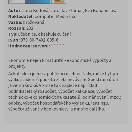
Autor:
Jana Bellová, Jaroslav Zlámal, Eva Bohanesová
Nakladatel:
Computer Media s.r.o.
Vazba:
brožovaná
Rozsah:
232
Typ:
učebnice, obsahuje cvičení
ISBN:
978-80-7402-005-6
Hodnocení serveru:
* * * * *
Ekonomie nejen k maturitě - ekonomické výpočty a
projekty
Ačkoli jde o jednu z publikací ucelené řady, může být pro
výuku studentů použita zcela nezávisle. Spektrum úloh
je velmi široké. V knize tak najdete například
podnikatelský rozpočet, výpočet kalkulace, výpočet
technicko-ekonomických ukazatelů, odměňování, mzdy,
odpisy, výpočet hospodářského výsledku, leasingu,
výpočty užívané v bankovnictví a mnoho dalšího.