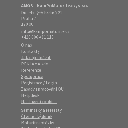
AMOS – KamPoMaturite.cz, s.r.o.
Dukelských hrdinů 21
Praha 7
170 00
info@kampomaturite.cz
+420 606 411 115
O nás
Kontakty
Jak objednávat
REKLAMA zde
Reference
Spolupráce
Registrace
/
Login
Zásady zpracování OÚ
Helpdesk
Nastavení cookies
Seminárky a referáty
Čtenářský deník
Maturitní otázky