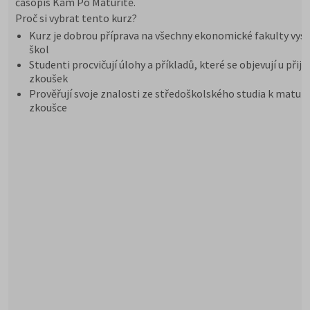
časopis Kam Po Maturitě.
Proč si vybrat tento kurz?
Kurz je dobrou příprava na všechny ekonomické fakulty vys
škol
Studenti procvičují úlohy a příkladů, které se objevují u přij
zkoušek
Prověřují svoje znalosti ze středoškolského studia k maturi
zkoušce