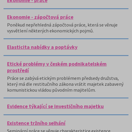
Ekonomie - práce
Ekonomie - zápočtová práce
Poněkud nepřehledná zápočtová práce, která se věnuje
vysvětlení některých ekonomických pojmů.
Elasticita nabídky a poptávky
Etické problémy v českém podnikatelském
prostředí
Práce se zabývá etickým problémem předsedy družstva,
který má dle restitučního zákona vrátit majetek zabavený
komunistickou vládou původním majitelům.
Evidence týkající se investičního majetku
Existence tržního selhání
Seminární práce se věnuje charakteristice existence