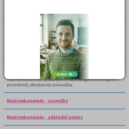
Makroekonomická rovnováha
Práce se zaměřuje na seminární práci na téma
makroekonomická rovnováha.
Makroekonomické veličiny
Práce je koncipována jako cvičení, ve kterém je vyřešena
úloha týkající se analýzy makroekonomických
agregátních veličin.
Makroekonomie
Ekonomická rovnováha - mikroekonomie x
makroekonomie, vyčišťování trhů, endogenní a exogenní
proměnné, všeobecná rovnováha.
Makroekonomie - vzorečky
Makroekonomie - základní pojmy