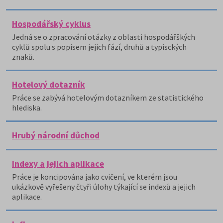
Hospodářský cyklus
Jedná se o zpracování otázky z oblasti hospodářškých
cyklů spolu s popisem jejich fází, druhů a typisckých
znaků.
Hotelový dotazník
Práce se zabývá hotelovým dotazníkem ze statistického
hlediska.
Hrubý národní důchod
Indexy a jejich aplikace
Práce je koncipována jako cvičení, ve kterém jsou
ukázkově vyřešeny čtyři úlohy týkající se indexů a jejich
aplikace.