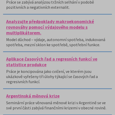
Práce se zabývá analýzou tržních selhání v podobě
pozitivních a negativních externalit.
Analyzujte předpoklady makroekonomické
rovnováhy pomocí výdajového modelu s
multiplikátorem.
Model důchod – výdaje, autonomní spotřeba, indukovaná
spotřeba, mezní sklon ke spotřebě, spotřební funkce.
Aplikace časových řad a regresních funkcí ve
statistice produkce
Práce je koncipována jako cvičení, ve kterém jsou
ukázkově vyřešeny tři úlohy týkající se časových řad a
regresivních funkcí.
Argentinská měnová krize
Seminární práce věnovaná měnové krizi v Argentině se ve
své první části zabývá finančními krizemi v obecné rovině.