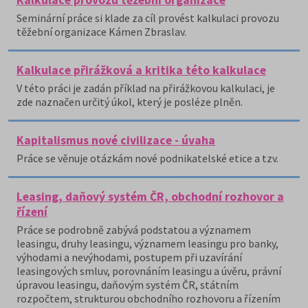
Kalkulace provozu těžební organizace
Seminární práce si klade za cíl provést kalkulaci provozu
těžební organizace Kámen Zbraslav.
Kalkulace přirážková a kritika této kalkulace
V této práci je zadán příklad na přirážkovou kalkulaci, je
zde naznačen určitý úkol, který je posléze plněn.
Kapitalismus nové civilizace - úvaha
Práce se věnuje otázkám nové podnikatelské etice a tzv.
Leasing, daňový systém ČR, obchodní rozhovor a
řízení
Práce se podrobně zabývá podstatou a významem
leasingu, druhy leasingu, významem leasingu pro banky,
výhodami a nevýhodami, postupem při uzavírání
leasingových smluv, porovnáním leasingu a úvěru, právní
úpravou leasingu, daňovým systém ČR, státním
rozpočtem, strukturou obchodního rozhovoru a řízením