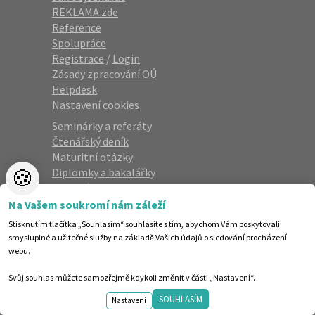
REKLAMA zde
Reference
Spolupráce
Registrace
/
Login
Zásady zpracování OÚ
Helpdesk
Nastavení cookies
Seminárky a referáty
Čtenářský deník
Maturitní otázky
🍪
Diplomky a bakalářky
Studijní podklady
Životopisy
Na Vašem soukromí nám záleží
Přijímací zkoušky
Stisknutím tlačítka „Souhlasím“ souhlasíte s tím, abychom Vám poskytovali
Katalog škol
smysluplné a užitečné služby na základě Vašich údajů o sledování procházení
webu.
Newsletter
Svůj souhlas můžete samozřejmě kdykoli změnit v části „Nastavení“.
Zaregistrujte se a dostávejte nejlepší
SOUHLASÍM
Nastavení
nabídky jako první.