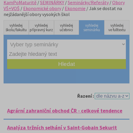
KamPoMaturitě
/
SEMINÁRKY
/
Seminárky/Referáty
/
Obory
VŠ+VOŠ
/
Ekonomické obory
/
Ekonomie
/ Jak se dostat na
nejžádanější obory vysokých škol
vyhledej
vyhledej
vyhledej
vyhledej
vyhledej
školu/fakultu
přípravný kurz
učebnici
seminárku
ve fulltextu
Řazení :
Agrární zahraniční obchod ČR - celkové tendence
Analýza tržních selhání v Saint-Gobain Sekurit