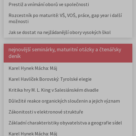
Prestiž a vnímání oborů ve společnosti
Rozcestník po maturitě: VŠ, VOŠ, práce, gap year i další
možnosti
Jak se dostat na nejžádanější obory vysokých škol
nejnovější seminárky, maturitní otázky a čtenářsky
deník
Karel Hynek Mácha: Máj
Karel Havlíček Borovský: Tyrolské elegie
Kritika hry M. L. King v Salesiánském divadle
Důležité reakce organických sloučenin a jejich význam
Zákonitosti v elektronové struktuře
Základní charakteristiky obyvatelstva a geografie sídel
Karel Hynek Mácha: Máj