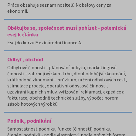
Práce obsahuje seznam nositelů Nobelovy ceny za
ekonomii.
Obětujte se, společnost musí pobízet - polemická
esej k článku
Esej do kurzu Mezinárodní finance A.
Odbyt, obchod
Odbytové činnosti - plánování odbytu, marketingové
činnosti - zahrnují výzkum trhu, dlouhodobější zkoumání,
krátkodobé zkoumání – průzkum, určení odbytových cest,
stimulace prodeje, operativní odbytové činnosti,
uzavírání kupních smluv, vyřizování reklamací, expedice a
fakturace, obchodně technické služby, výpočet norem
zásob hotových výrobků.
Podnik, podnikání
Samostatnost podniku, funkce (činnosti) podniku,
členění podniků - podle vlastnictví, podle právních forem