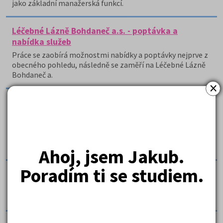
jako základní manažerská funkcí.
Léčebné Lázně Bohdaneč a.s. - poptávka a
nabídka služeb
Práce se zaobírá možnostmi nabídky a poptávky nejprve z
obecného pohledu, následně se zaměří na Léčebné Lázně
Bohdaneč a.
×
Lineární regresní model změny průměrné hrubé
mzdy v závislosti na hrubém domácím produktu
Seminární práce je lineární regresní model změny
průměrné hrubé mzdy v závislosti na hrubém domácím
produktu.
Ahoj, jsem Jakub.
Poradím ti se studiem.
Makroagregáty
Makroekonomické agregáty - GDP - výdajová metoda,
důchodová metoda, odvětvová metoda.