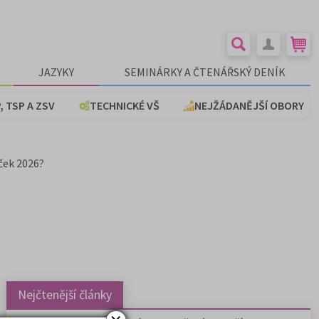
JAZYKY
SEMINÁRKY A ČTENÁŘSKÝ DENÍK
, TSP A ZSV
TECHNICKÉ VŠ
NEJŽÁDANĚJŠÍ OBORY
ček 2026?
Nejčtenější články