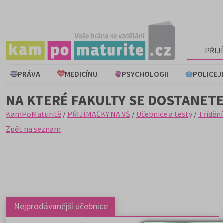
PŘIJ
PRÁVA
MEDICÍNU
PSYCHOLOGII
POLICEJ
NA KTERÉ FAKULTY SE DOSTANETE
KamPoMaturitě
/
PŘIJÍMAČKY NA VŠ
/
Učebnice a testy
/
Třídění
Zpět na seznam
Nejprodávanější učebnice