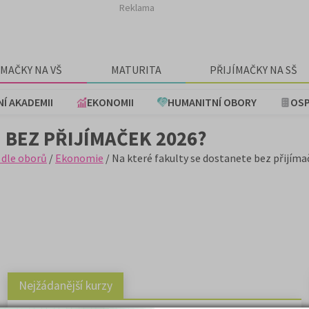
Reklama
ÍMAČKY NA VŠ
MATURITA
PŘIJÍMAČKY NA SŠ
NÍ AKADEMII
EKONOMII
HUMANITNÍ OBORY
OSP
 BEZ PŘIJÍMAČEK 2026?
 dle oborů
/
Ekonomie
/ Na které fakulty se dostanete bez přijíma
Nejžádanější kurzy