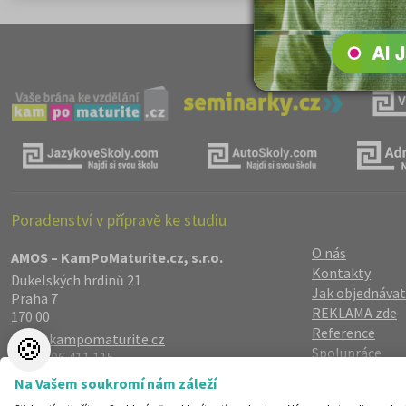
Poradenství v přípravě ke studiu
O nás
AMOS – KamPoMaturite.cz, s.r.o.
Kontakty
Dukelských hrdinů 21
Jak objednávat
Praha 7
REKLAMA zde
170 00
Reference
info@kampomaturite.cz
🍪
Spolupráce
+420 606 411 115
Registrace
/
Lo
Na Vašem soukromí nám záleží
Zásady zpraco