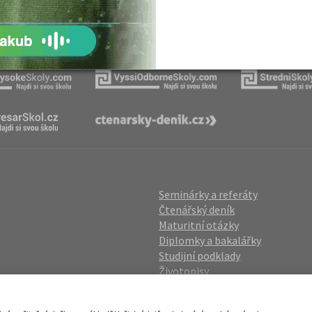
Naše projekty
Seminárky a referáty
Čtenářský deník
Maturitní otázky
Diplomky a bakalářky
Studijní podklady
Životopisy
gin
Přijímací zkoušky
vání OÚ
Katalog škol