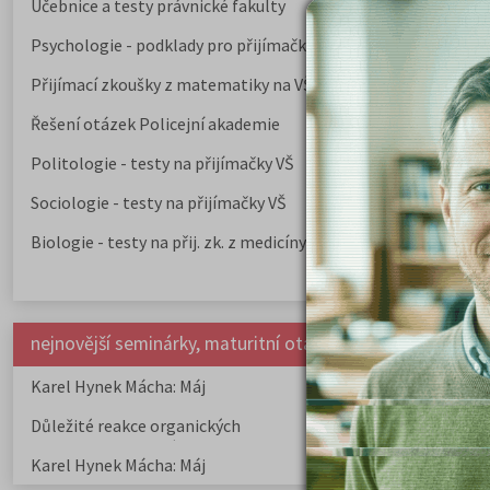
Učebnice a testy právnické fakulty
Psychologie - podklady pro přijímačky
Přijímací zkoušky z matematiky na VŠE Praha
Řešení otázek Policejní akademie
Politologie - testy na přijímačky VŠ
Sociologie - testy na přijímačky VŠ
Biologie - testy na přij. zk. z medicíny
nejnovější seminárky, maturitní otázky a čtenářsky deník
Karel Hynek Mácha: Máj
Karel Havlíček Bor
elegie
Důležité reakce organických
Zákonitosti v elek
sloučenin a jejich význam
Karel Hynek Mácha: Máj
Karel Havlíček Bor
elegie