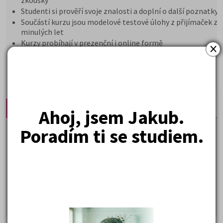
zkoušky
Studenti si prověří svoje znalosti a doplní o další poznatky
Součástí kurzu jsou modelové testové úlohy z přijímaček z
minulých let
Kurzy probíhají v prezenční i online formě
×
5 590 Kč
Cena od:
DETAIL
PŘIHLÁSIT SE
Doporučené články:
Ahoj, jsem Jakub.
Státní maturita 2026
Poradím ti se studiem.
I v roce 2026 mohou studenti
u společné části volit mezi
matematikou a cizím
jazykem a zůstává povinná
zkouška z českého jazyka a
literatury. Stáhněte si zdarma
e-book
s podrobnými
informacemi.