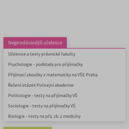
přihlášky i během léta.
✅ Rozpis podle jednotlivých
škol najdete v příloze k
článku.
✅ Níže uvádíme
aktualizovaný přehled a další
možnosti mimo veřejné VŠ.
Nejprodávanější učebnice
Učebnice a testy právnické fakulty
Psychologie - podklady pro přijímačky
Přijímací zkoušky z matematiky na VŠE Praha
Řešení otázek Policejní akademie
Politologie - testy na přijímačky VŠ
Sociologie - testy na přijímačky VŠ
Biologie - testy na přij. zk. z medicíny