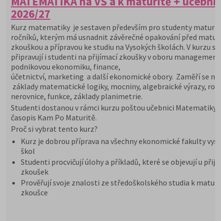
MATEMATIKA na VŠ a k maturitě + učebni
2026/27
Kurz matematiky je sestaven především pro studenty maturit
ročníků, kterým má usnadnit závěrečné opakování před maturi
zkouškou a přípravou ke studiu na Vysokých školách. V kurzu se
připravují i studenti na přijímací zkoušky v oboru management
podnikovou ekonomiku, finance,
účetnictví, marketing a další ekonomické obory. Zaměří se na
základy matematické logiky, mocniny, algebraické výrazy, rovn
nerovnice, funkce, základy planimetrie.
Studenti dostanou v rámci kurzu poštou učebnici Matematiky 
časopis Kam Po Maturitě.
Proč si vybrat tento kurz?
Kurz je dobrou příprava na všechny ekonomické fakulty vys
škol
Studenti procvičují úlohy a příkladů, které se objevují u přij
zkoušek
Prověřují svoje znalosti ze středoškolského studia k maturi
zkoušce