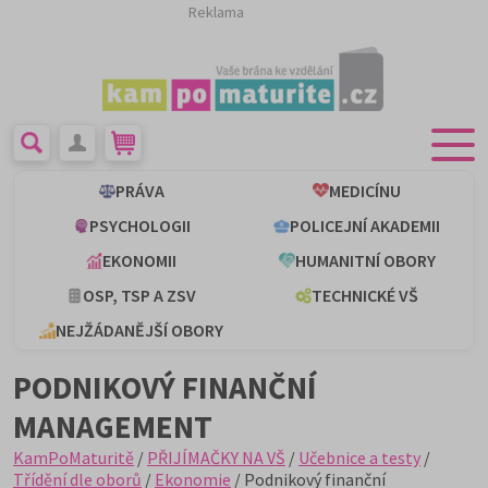
Reklama
PRÁVA
MEDICÍNU
PSYCHOLOGII
POLICEJNÍ AKADEMII
EKONOMII
HUMANITNÍ OBORY
OSP, TSP A ZSV
TECHNICKÉ VŠ
NEJŽÁDANĚJŠÍ OBORY
PODNIKOVÝ FINANČNÍ
MANAGEMENT
KamPoMaturitě
/
PŘIJÍMAČKY NA VŠ
/
Učebnice a testy
/
Třídění dle oborů
/
Ekonomie
/ Podnikový finanční