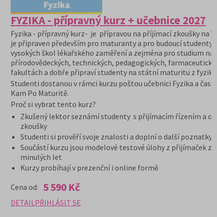
FYZIKA - přípravný kurz + učebnice 2027
Fyzika - přípravný kurz- je přípravou na příjímací zkoušky na V
je připraven především pro maturanty a pro budoucí studenty
vysokých škol lékařského zaměření a zejména pro studium na
přírodovědeckých, technických, pedagogických, farmaceutický
fakultách a dobře připraví studenty na státní maturitu z fyziky.
Studenti dostanou v rámci kurzu poštou učebnici Fyzika a časo
Kam Po Maturitě.
Proč si vybrat tento kurz?
Zkušený lektor seznámí studenty s přijímacím řízením a or
zkoušky
Studenti si prověří svoje znalosti a doplní o další poznatky
Součástí kurzu jsou modelové testové úlohy z přijímaček z
minulých let
Kurzy probíhají v prezenční i online formě
5 590 Kč
Cena od:
DETAIL
PŘIHLÁSIT SE