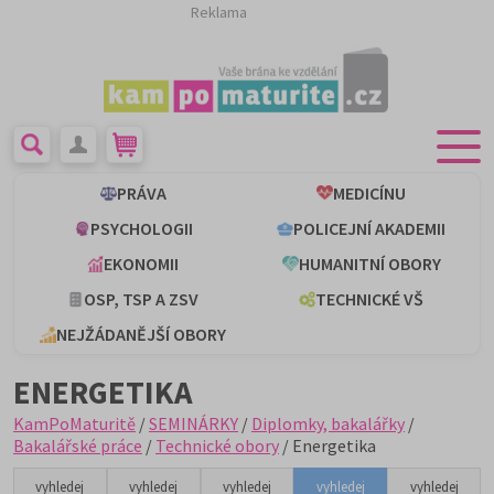
Reklama
PRÁVA
MEDICÍNU
PSYCHOLOGII
POLICEJNÍ AKADEMII
EKONOMII
HUMANITNÍ OBORY
OSP, TSP A ZSV
TECHNICKÉ VŠ
NEJŽÁDANĚJŠÍ OBORY
ENERGETIKA
KamPoMaturitě
/
SEMINÁRKY
/
Diplomky, bakalářky
/
Bakalářské práce
/
Technické obory
/ Energetika
vyhledej
vyhledej
vyhledej
vyhledej
vyhledej