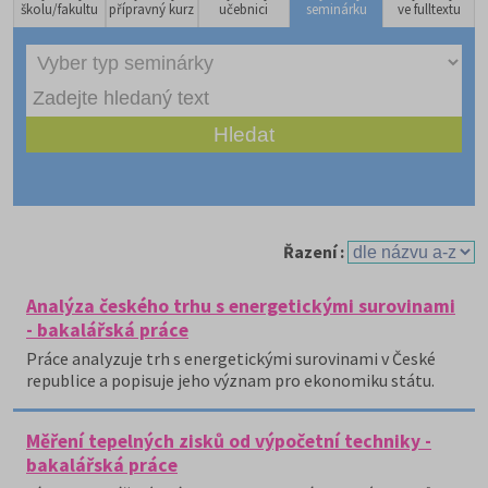
školu/fakultu
přípravný kurz
učebnici
seminárku
ve fulltextu
Řazení :
Analýza českého trhu s energetickými surovinami
- bakalářská práce
Práce analyzuje trh s energetickými surovinami v České
republice a popisuje jeho význam pro ekonomiku státu.
Měření tepelných zisků od výpočetní techniky -
bakalářská práce