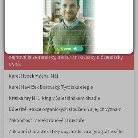
přijímaček na VŠ?
Prestiž a vnímání oborů ve společnosti
Rozcestník po maturitě: VŠ, VOŠ, práce, gap year i další
možnosti
Jak se dostat na nejžádanější obory vysokých škol
nejnovější seminárky, maturitní otázky a čtenářsky
deník
Karel Hynek Mácha: Máj
Karel Havlíček Borovský: Tyrolské elegie
Kritika hry M. L. King v Salesiánském divadle
Důležité reakce organických sloučenin a jejich význam
Zákonitosti v elektronové struktuře
Základní charakteristiky obyvatelstva a geografie sídel