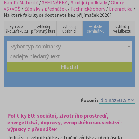
KamPoMaturitě
/
SEMINÁRKY
/
Studijní podklady
/
Obory
VŠ+VOŠ
/
Zápisky z přednášek
/
Technické obory
/
Energetika
/
Na které fakulty se dostanete bez přijímaček 2026?
vyhledej
vyhledej
vyhledej
vyhledej
vyhledej
školu/fakultu
přípravný kurz
učebnici
seminárku
ve fulltextu
Řazení :
Politiky EU: sociální, životního prostředí,
energetická, dopravy, evropského sousedství -
výpisky z přednášek
Jedná se o velmi krátké a stručné výpisky z přednášek o