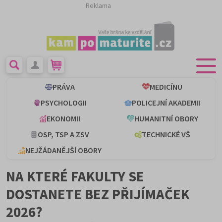
Reklama
PRÁVA
MEDICÍNU
PSYCHOLOGII
POLICEJNÍ AKADEMII
EKONOMII
HUMANITNÍ OBORY
OSP, TSP A ZSV
TECHNICKÉ VŠ
NEJŽÁDANĚJŠÍ OBORY
NA KTERÉ FAKULTY SE
DOSTANETE BEZ PŘIJÍMAČEK
2026?