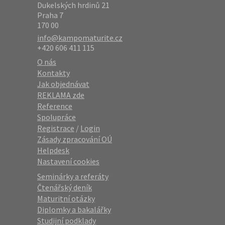
Dukelských hrdinů 21
Praha 7
170 00
info@kampomaturite.cz
+420 606 411 115
O nás
Kontakty
Jak objednávat
REKLAMA zde
Reference
Spolupráce
Registrace
/
Login
Zásady zpracování OÚ
Helpdesk
Nastavení cookies
Seminárky a referáty
Čtenářský deník
Maturitní otázky
Diplomky a bakalářky
Studijní podklady