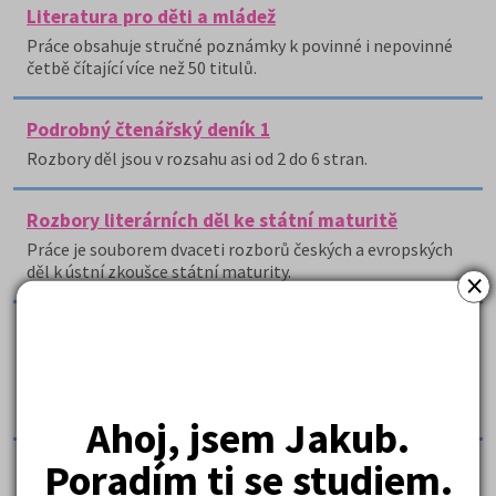
Literatura pro děti a mládež
Práce obsahuje stručné poznámky k povinné i nepovinné
četbě čítající více než 50 titulů.
Podrobný čtenářský deník 1
Rozbory děl jsou v rozsahu asi od 2 do 6 stran.
Rozbory literárních děl ke státní maturitě
Práce je souborem dvaceti rozborů českých a evropských
děl k ústní zkoušce státní maturity.
×
Stařec a moře, Na západní frontě klid, Petr a
Lucie, Malý princ
Práce obsahuje rozbory děl předních autorů poválečné
literatury 20.
Ahoj, jsem Jakub.
Poradím ti se studiem.
Velký čtenářský deník