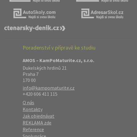
Poradenství v přípravě ke studiu
AMOS – KamPoMaturite.cz, s.r.o.
Dukelských hrdinů 21
Praha 7
170 00
info@kampomaturite.cz
+420 606 411 115
O nás
Kontakty
Jak objednávat
REKLAMA zde
Reference
Spolupráce