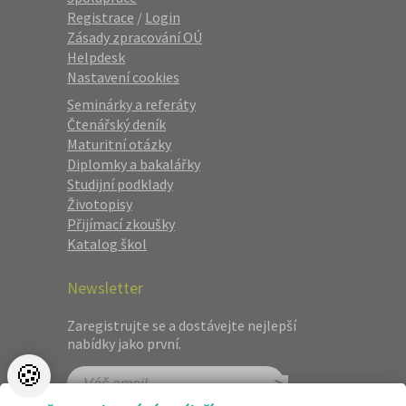
Registrace
/
Login
Zásady zpracování OÚ
Helpdesk
Nastavení cookies
Seminárky a referáty
Čtenářský deník
Maturitní otázky
Diplomky a bakalářky
Studijní podklady
Životopisy
Přijímací zkoušky
Katalog škol
Newsletter
Zaregistrujte se a dostávejte nejlepší
nabídky jako první.
🍪