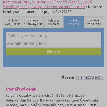
KamPoMaturitě
/
SEMINÁRKY
/
Čtenářský deník
/
Velký
čtenářský deník
/
Evropská literatura od 20. století
/ Na které
fakulty se dostanete bez přijímaček 2026?
vyhledej
vyhledej
vyhledej
vyhledej
vyhledej
školu/fakultu
přípravný kurz
učebnici
seminárku
ve fulltextu
Řazení :
Čtenářský deník
Stručné obsahy literárních děl: Božena Němcová -
babička, Jan Neruda: Balady a romance, Karel Čapek: Bílá
nemoc, Karel Poláček: Bylo nás pět, Eduard Bass : Cirkus