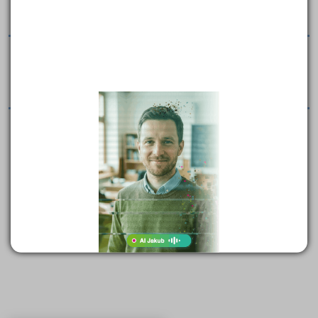
Práce nabízí kompletní rozbory nejvýznamnějších
českých i světových literárních děl.
Velký čtenářský deník
Honoré de Balzace - Lesk a bída kurtizán, Bratranec Pons,
Otec Goriot, Ztracené iluze.
Vybraní autoři a jejich díla - čtenářský deník
Práce vždy stručně popisuje děj díla a obsahuje vlastní
hodnocení autora čtenářského deníku.
( celkem nalezeno položek:
25
)