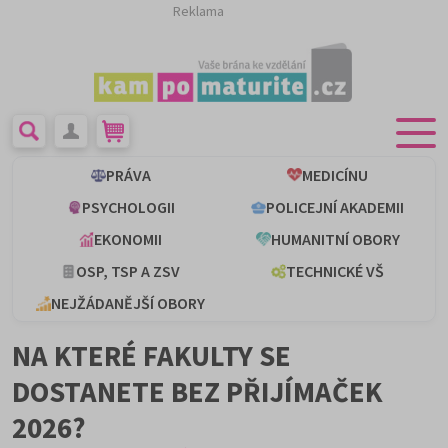
Reklama
PRÁVA
MEDICÍNU
PSYCHOLOGII
POLICEJNÍ AKADEMII
EKONOMII
HUMANITNÍ OBORY
OSP, TSP A ZSV
TECHNICKÉ VŠ
NEJŽÁDANĚJŠÍ OBORY
NA KTERÉ FAKULTY SE
DOSTANETE BEZ PŘIJÍMAČEK
2026?