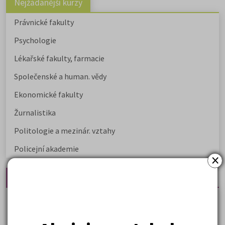
Nejžádanější kurzy
Právnické fakulty
Psychologie
Lékařské fakulty, farmacie
Společenské a human. vědy
Ekonomické fakulty
Žurnalistika
Politologie a mezinár. vztahy
Policejní akademie
×
Nejčtenější články
Kdy vysoké školy pořádají dny otevřených dveří
Na které fakulty se dostanete bez přijímaček 2026?