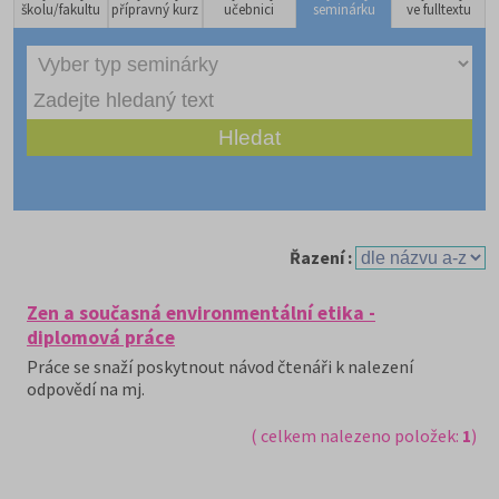
školu/fakultu
přípravný kurz
učebnici
seminárku
ve fulltextu
Řazení :
Zen a současná environmentální etika -
diplomová práce
Práce se snaží poskytnout návod čtenáři k nalezení
odpovědí na mj.
( celkem nalezeno položek:
1
)