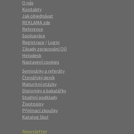
O nás
Kontakty
Jak objednávat
REKLAMA zde
Reference
Spolupráce
Registrace
/
Login
Zásady zpracování OÚ
Helpdesk
Nastavení cookies
Seminárky a referáty
Čtenářský deník
Maturitní otázky
Diplomky a bakalářky
Studijní podklady
Životopisy
Přijímací zkoušky
Katalog škol
Newsletter