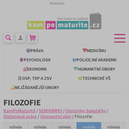
Reklama
PRÁVA
MEDICÍNU
PSYCHOLOGII
POLICEJNÍ AKADEMII
EKONOMII
HUMANITNÍ OBORY
OSP, TSP A ZSV
TECHNICKÉ VŠ
NEJŽÁDANĚJŠÍ OBORY
FILOZOFIE
KamPoMaturitě
/
SEMINÁRKY
/
Diplomky, bakalářky
/
Diplomové práce
/
Humanitní vědy
/ Filozofie
vyhledej
vyhledej
vyhledej
vyhledej
vyhledej