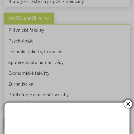
Biologie - testy na přij. zk. z medicíny
Nejžádanější kurzy
Právnické fakulty
Psychologie
Lékařské fakulty, farmacie
Společenské a human. vědy
Ekonomické fakulty
Žurnalistika
Politologie a mezinár. vztahy
×
Policejní akademie
Nejčtenější články