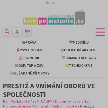
Reklama
PRÁVA
MEDICÍNU
PSYCHOLOGII
POLICEJNÍ AKADEMII
EKONOMII
HUMANITNÍ OBORY
OSP, TSP A ZSV
TECHNICKÉ VŠ
NEJŽÁDANĚJŠÍ OBORY
PRESTIŽ A VNÍMÁNÍ OBORŮ VE
SPOLEČNOSTI
KamPoMaturitě
/
SEMINÁRKY
/
Diplomky, bakalářky
/
Diplomové práce
/
Humanitní vědy
/
Filozofie
/ Prestiž a