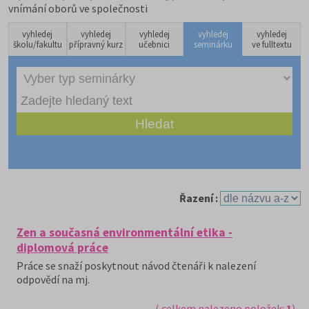
vnímání oborů ve společnosti
vyhledej
vyhledej
vyhledej
vyhledej
vyhledej
školu/fakultu
přípravný kurz
učebnici
seminárku
ve fulltextu
Řazení :
Zen a současná environmentální etika -
diplomová práce
Práce se snaží poskytnout návod čtenáři k nalezení
odpovědí na mj.
( celkem nalezeno položek:
1
)