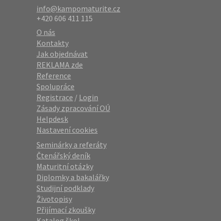
info@kampomaturite.cz
+420 606 411 115
O nás
Kontakty
Jak objednávat
REKLAMA zde
Reference
Spolupráce
Registrace
/
Login
Zásady zpracování OÚ
Helpdesk
Nastavení cookies
Seminárky a referáty
Čtenářský deník
Maturitní otázky
Diplomky a bakalářky
Studijní podklady
Životopisy
Přijímací zkoušky
Katalog škol