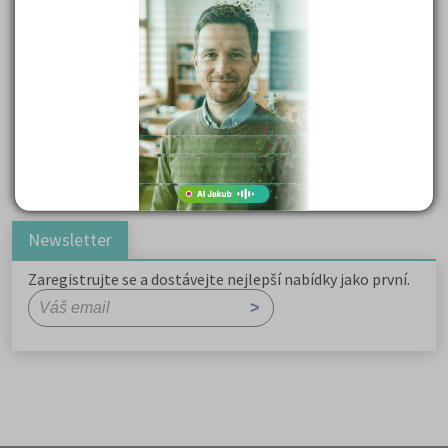
Důležité reakce organických sloučenin a jejich význam
Zákonitosti v elektronové struktuře
Základní charakteristiky obyvatelstva a geografie sídel
Karel Hynek Mácha: Máj
Karel Havlíček Borovský: Tyrolské elegie
Romain Rolland: Petr a Lucie
Newsletter
Zaregistrujte se a dostávejte nejlepší nabídky jako první.