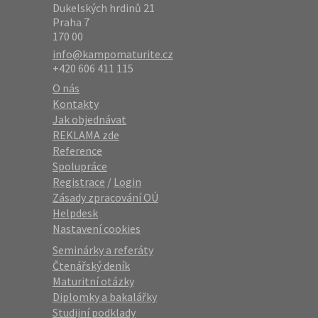
Dukelských hrdinů 21
Praha 7
170 00
info@kampomaturite.cz
+420 606 411 115
O nás
Kontakty
Jak objednávat
REKLAMA zde
Reference
Spolupráce
Registrace
/
Login
Zásady zpracování OÚ
Helpdesk
Nastavení cookies
Seminárky a referáty
Čtenářský deník
Maturitní otázky
Diplomky a bakalářky
Studijní podklady