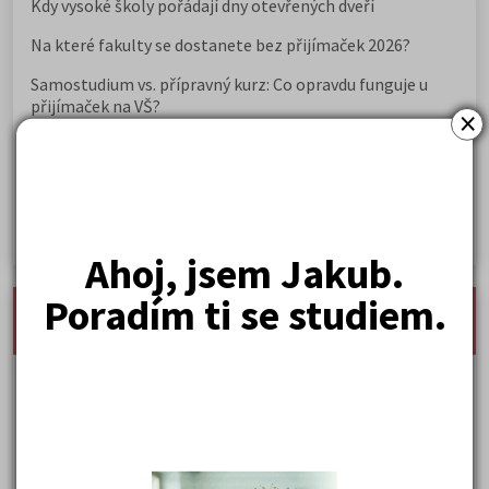
Kdy vysoké školy pořádají dny otevřených dveří
Na které fakulty se dostanete bez přijímaček 2026?
Samostudium vs. přípravný kurz: Co opravdu funguje u
přijímaček na VŠ?
×
Prestiž a vnímání oborů ve společnosti
Rozcestník po maturitě: VŠ, VOŠ, práce, gap year i další
možnosti
Jak se dostat na nejžádanější obory vysokých škol
Ahoj, jsem Jakub.
Poradím ti se studiem.
nejnovější seminárky, maturitní otázky a čtenářsky
deník
Karel Hynek Mácha: Máj
Karel Havlíček Borovský: Tyrolské elegie
Kritika hry M. L. King v Salesiánském divadle