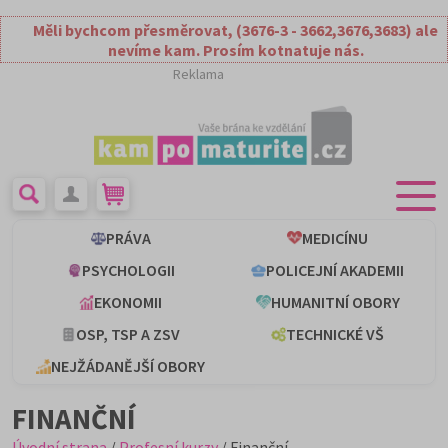
Měli bychcom přesměrovat, (3676-3 - 3662,3676,3683) ale
nevíme kam. Prosím kotnatuje nás.
Reklama
PRÁVA
MEDICÍNU
PSYCHOLOGII
POLICEJNÍ AKADEMII
EKONOMII
HUMANITNÍ OBORY
OSP, TSP A ZSV
TECHNICKÉ VŠ
NEJŽÁDANĚJŠÍ OBORY
FINANČNÍ
Úvodní strana
/
Profesní kurzy
/ Finanční