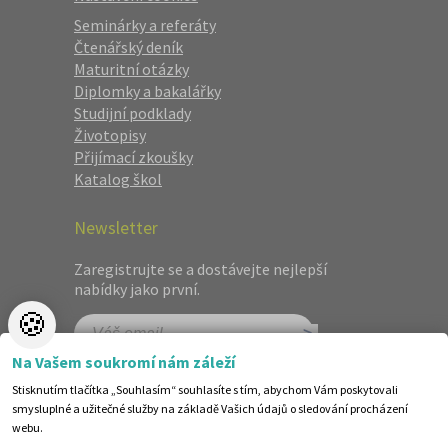
Seminárky a referáty
Čtenářský deník
Maturitní otázky
Diplomky a bakalářky
Studijní podklady
Životopisy
Přijímací zkoušky
Katalog škol
Newsletter
Zaregistrujte se a dostávejte nejlepší
nabídky jako první.
🍪
Na Vašem soukromí nám záleží
Stisknutím tlačítka „Souhlasím“ souhlasíte s tím, abychom Vám poskytovali
smysluplné a užitečné služby na základě Vašich údajů o sledování procházení
webu.