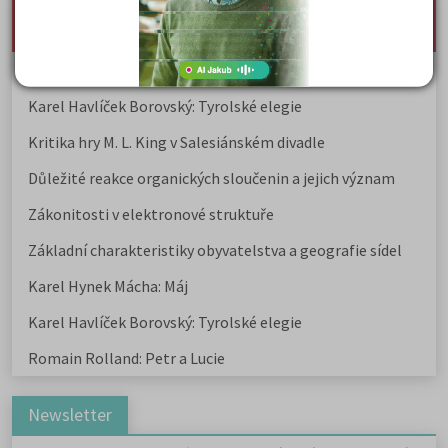
nejnovější seminárky, maturitní otázky a čtenářsky
deník
Karel Hynek Mácha: Máj
Karel Havlíček Borovský: Tyrolské elegie
Kritika hry M. L. King v Salesiánském divadle
Důležité reakce organických sloučenin a jejich význam
Zákonitosti v elektronové struktuře
Základní charakteristiky obyvatelstva a geografie sídel
Karel Hynek Mácha: Máj
Karel Havlíček Borovský: Tyrolské elegie
Romain Rolland: Petr a Lucie
Newsletter