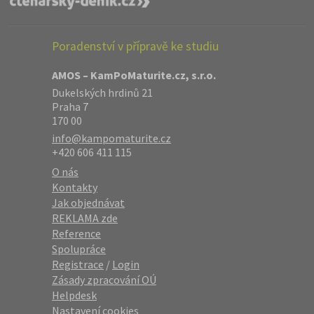
Poradenství v přípravě ke studiu
AMOS – KamPoMaturite.cz, s.r.o.
Dukelských hrdinů 21
Praha 7
170 00
info@kampomaturite.cz
+420 606 411 115
O nás
Kontakty
Jak objednávat
REKLAMA zde
Reference
Spolupráce
Registrace
/
Login
Zásady zpracování OÚ
Helpdesk
Nastavení cookies