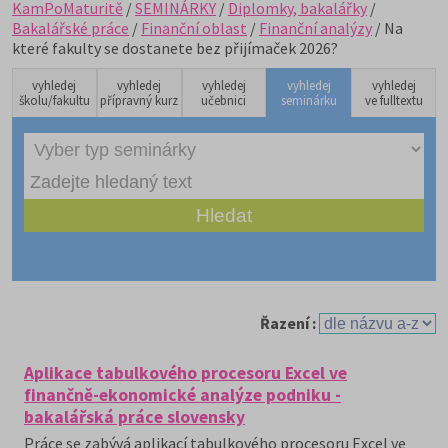
KamPoMaturitě
/
SEMINÁRKY
/
Diplomky, bakalářky
/
Bakalářské práce
/
Finanční oblast
/
Finanční analýzy
/ Na
které fakulty se dostanete bez přijímaček 2026?
vyhledej
vyhledej
vyhledej
vyhledej
vyhledej
školu/fakultu
přípravný kurz
učebnici
seminárku
ve fulltextu
Řazení :
Aplikace tabulkového procesoru Excel ve
finančně-ekonomické analýze podniku -
bakalářská práce slovensky
Práce se zabývá aplikací tabulkového procesoru Excel ve