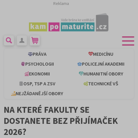
Reklama
PRÁVA
MEDICÍNU
PSYCHOLOGII
POLICEJNÍ AKADEMII
EKONOMII
HUMANITNÍ OBORY
OSP, TSP A ZSV
TECHNICKÉ VŠ
NEJŽÁDANĚJŠÍ OBORY
NA KTERÉ FAKULTY SE
DOSTANETE BEZ PŘIJÍMAČEK
2026?