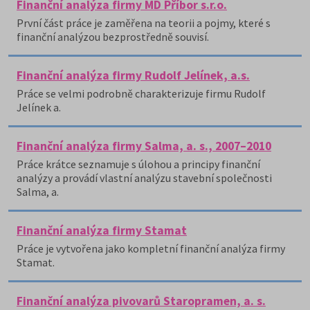
Finanční analýza firmy MD Příbor s.r.o.
První část práce je zaměřena na teorii a pojmy, které s
finanční analýzou bezprostředně souvisí.
Finanční analýza firmy Rudolf Jelínek, a.s.
Práce se velmi podrobně charakterizuje firmu Rudolf
Jelínek a.
Finanční analýza firmy Salma, a. s., 2007–2010
Práce krátce seznamuje s úlohou a principy finanční
analýzy a provádí vlastní analýzu stavební společnosti
Salma, a.
Finanční analýza firmy Stamat
Práce je vytvořena jako kompletní finanční analýza firmy
Stamat.
Finanční analýza pivovarů Staropramen, a. s.