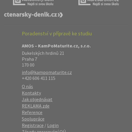
Poradenství v přípravě ke studiu
AMOS – KamPoMaturite.cz, s.r.o.
Dukelských hrdinů 21
Praha 7
170 00
info@kampomaturite.cz
+420 606 411 115
O nás
Kontakty
Jak objednávat
REKLAMA zde
Reference
Spolupráce
Registrace
/
Login
Zásady zpracování OÚ