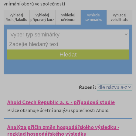
vnímání oborů ve společnosti
vyhledej
vyhledej
vyhledej
vyhledej
vyhledej
školu/fakultu
přípravný kurz
učebnici
seminárku
ve fulltextu
Řazení :
Ahold Czech Republic a. s. - případová studie
Práce obsahuje účetní analýzu společnosti Ahold.
Analýza příčin změn hospodářského výsledku -
rozklad hospodářského výsledku