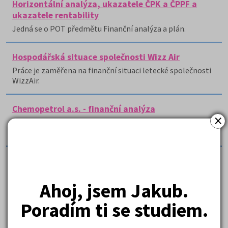
Horizontální analýza, ukazatele ČPK a ČPPF a
ukazatele rentability
Jedná se o POT předmětu Finanční analýza a plán.
Hospodářská situace společnosti Wizz Air
Práce je zaměřena na finanční situaci letecké společnosti
WizzAir.
Chemopetrol a.s. - finanční analýza
×
Práce obsahuje finanční analýzu společnosti
Chemopetrol a.
Inpost, s. r. o. - finanční analýza a plán
investičního projektu - výpočty
Ahoj, jsem Jakub.
Práce obsahuje tabulky s podkladovými výpočty pro
finanční analýzu zahrnutou v textu
Poradím ti se studiem.
Inpost, s.r.o - finanční analýza a plán investičního
projektu