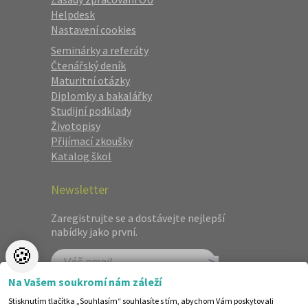
Helpdesk
Nastavení cookies
Seminárky a referáty
Čtenářský deník
Maturitní otázky
Diplomky a bakalářky
Studijní podklady
Životopisy
Přijímací zkoušky
Katalog škol
Newsletter
Zaregistrujte se a dostávejte nejlepší
nabídky jako první.
🍪
Na Vašem soukromí nám záleží
Stisknutím tlačítka „Souhlasím“ souhlasíte s tím, abychom Vám poskytovali