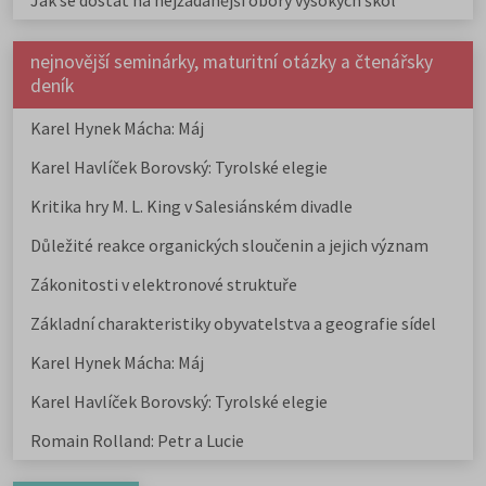
Jak se dostat na nejžádanější obory vysokých škol
nejnovější seminárky, maturitní otázky a čtenářsky
deník
Karel Hynek Mácha: Máj
Karel Havlíček Borovský: Tyrolské elegie
Kritika hry M. L. King v Salesiánském divadle
Důležité reakce organických sloučenin a jejich význam
Zákonitosti v elektronové struktuře
Základní charakteristiky obyvatelstva a geografie sídel
Karel Hynek Mácha: Máj
Karel Havlíček Borovský: Tyrolské elegie
Romain Rolland: Petr a Lucie