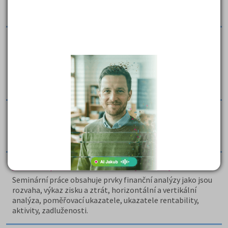
První polovina seminární práce seznamuje s finanční
analýzou podniku Inpost, s.
Iveco Czech Republic, a.s. - finanční analýza
společnosti
Cílem této práce je komplexní zhodnocení finančního
zdraví a změn v efektivitě hospodaření akciové
společnosti Iveco Czech Republic, a.
Jablotron - finanční plán a analýza
Práce obsahuje finanční plán na rok 2010 a finanční
analýzu firmy Jablotron.
JAF HOLZ, s.r.o. - finanční analýza firmy
Seminární práce obsahuje prvky finanční analýzy jako jsou
rozvaha, výkaz zisku a ztrát, horizontální a vertikální
analýza, poměřovací ukazatele, ukazatele rentability,
aktivity, zadluženosti.