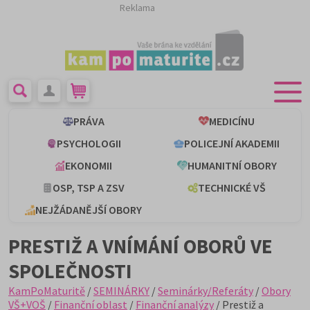
Reklama
PRÁVA
MEDICÍNU
PSYCHOLOGII
POLICEJNÍ AKADEMII
EKONOMII
HUMANITNÍ OBORY
OSP, TSP A ZSV
TECHNICKÉ VŠ
NEJŽÁDANĚJŠÍ OBORY
PRESTIŽ A VNÍMÁNÍ OBORŮ VE
SPOLEČNOSTI
KamPoMaturitě
/
SEMINÁRKY
/
Seminárky/Referáty
/
Obory
VŠ+VOŠ
/
Finanční oblast
/
Finanční analýzy
/ Prestiž a