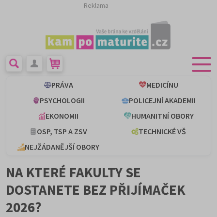
Reklama
PRÁVA
MEDICÍNU
PSYCHOLOGII
POLICEJNÍ AKADEMII
EKONOMII
HUMANITNÍ OBORY
OSP, TSP A ZSV
TECHNICKÉ VŠ
NEJŽÁDANĚJŠÍ OBORY
NA KTERÉ FAKULTY SE
DOSTANETE BEZ PŘIJÍMAČEK
2026?