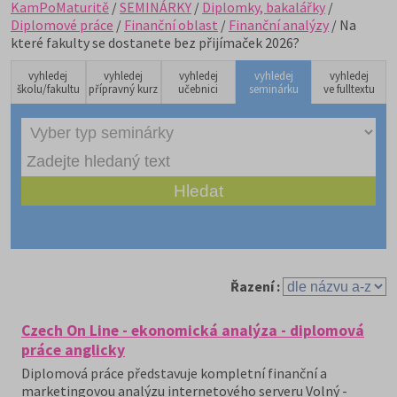
KamPoMaturitě
/
SEMINÁRKY
/
Diplomky, bakalářky
/
Diplomové práce
/
Finanční oblast
/
Finanční analýzy
/ Na
které fakulty se dostanete bez přijímaček 2026?
vyhledej
vyhledej
vyhledej
vyhledej
vyhledej
školu/fakultu
přípravný kurz
učebnici
seminárku
ve fulltextu
Řazení :
Czech On Line - ekonomická analýza - diplomová
práce anglicky
Diplomová práce představuje kompletní finanční a
marketingovou analýzu internetového serveru Volný -