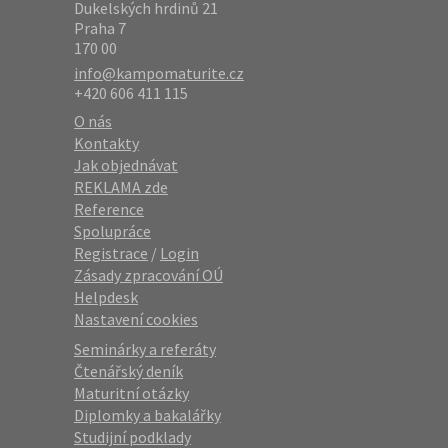
Dukelských hrdinů 21
Praha 7
170 00
info@kampomaturite.cz
+420 606 411 115
O nás
Kontakty
Jak objednávat
REKLAMA zde
Reference
Spolupráce
Registrace
/
Login
Zásady zpracování OÚ
Helpdesk
Nastavení cookies
Seminárky a referáty
Čtenářský deník
Maturitní otázky
Diplomky a bakalářky
Studijní podklady