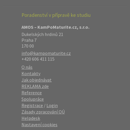
Poradenství v přípravě ke studiu
AMOS – KamPoMaturite.cz, s.r.o.
Dukelských hrdinů 21
Praha 7
170 00
info@kampomaturite.cz
+420 606 411 115
O nás
Kontakty
Jak objednávat
REKLAMA zde
Reference
Spolupráce
Registrace
/
Login
Zásady zpracování OÚ
Helpdesk
Nastavení cookies