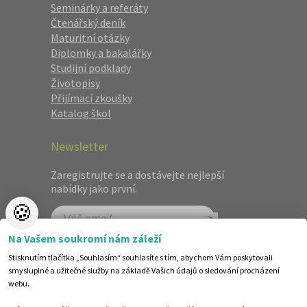
Seminárky a referáty
Čtenářský deník
Maturitní otázky
Diplomky a bakalářky
Studijní podklady
Životopisy
Přijímací zkoušky
Katalog škol
Newsletter
Zaregistrujte se a dostávejte nejlepší
nabídky jako první.
🍪
Na Vašem soukromí nám záleží
Stisknutím tlačítka „Souhlasím“ souhlasíte s tím, abychom Vám poskytovali
smysluplné a užitečné služby na základě Vašich údajů o sledování procházení
webu.