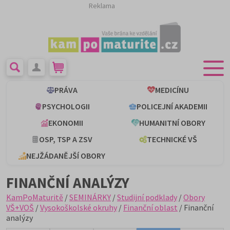
Reklama
PRÁVA
MEDICÍNU
PSYCHOLOGII
POLICEJNÍ AKADEMII
EKONOMII
HUMANITNÍ OBORY
OSP, TSP A ZSV
TECHNICKÉ VŠ
NEJŽÁDANĚJŠÍ OBORY
FINANČNÍ ANALÝZY
KamPoMaturitě
/
SEMINÁRKY
/
Studijní podklady
/
Obory
VŠ+VOŠ
/
Vysokoškolské okruhy
/
Finanční oblast
/ Finanční
analýzy