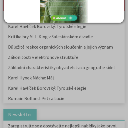
deník
Karel Hynek Mácha: Máj
Karel Havlíček Borovský: Tyrolské elegie
Kritika hry M. L. King v Salesiánském divadle
Důležité reakce organických sloučenin a jejich význam
Zákonitosti v elektronové struktuře
Základní charakteristiky obyvatelstva a geografie sídel
Karel Hynek Mácha: Máj
Karel Havlíček Borovský: Tyrolské elegie
Romain Rolland: Petr a Lucie
Newsletter
Zaregistrujte se a dostávejte nejlepší nabídky jako první.