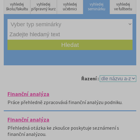
vyhledej
vyhledej
vyhledej
vyhledej
vyhledej
školu/fakultu
přípravný kurz
učebnici
seminárku
ve fulltextu
Řazení :
Finanční analýza
Práce přehledně zpracovává finanční analýzu podniku.
Finanční analýza
Přehledná otázka ke zkoušce poskytuje seznámení s
finanční analýzou.