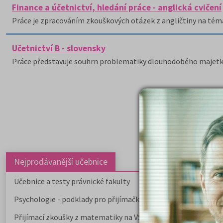
Finance a účetnictví, hledání práce - anglická cvičení
Práce je zpracováním zkouškových otázek z angličtiny na téma 
Učetnictví B - slovensky
Práce představuje souhrn problematiky dlouhodobého majetku, 
Nejprodávanější učebnice
Učebnice a testy právnické fakulty
Psychologie - podklady pro přijímačky
Přijímací zkoušky z matematiky na VŠE Praha