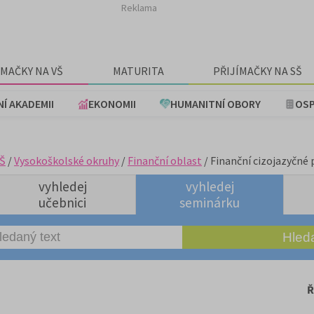
Reklama
ÍMAČKY NA VŠ
MATURITA
PŘIJÍMAČKY NA SŠ
NÍ AKADEMII
EKONOMII
HUMANITNÍ OBORY
OSP
Š
/
Vysokoškolské okruhy
/
Finanční oblast
/ Finanční cizojazyčné 
vyhledej
vyhledej
učebnici
seminárku
Ř