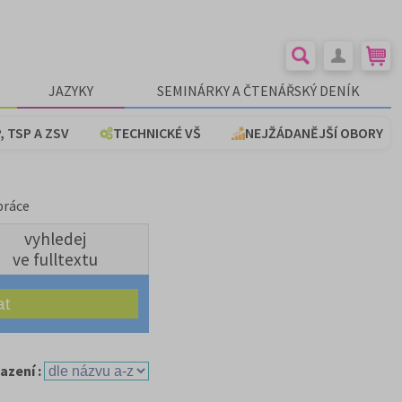
JAZYKY
SEMINÁRKY A ČTENÁŘSKÝ DENÍK
, TSP A ZSV
TECHNICKÉ VŠ
NEJŽÁDANĚJŠÍ OBORY
práce
vyhledej
ve fulltextu
azení :