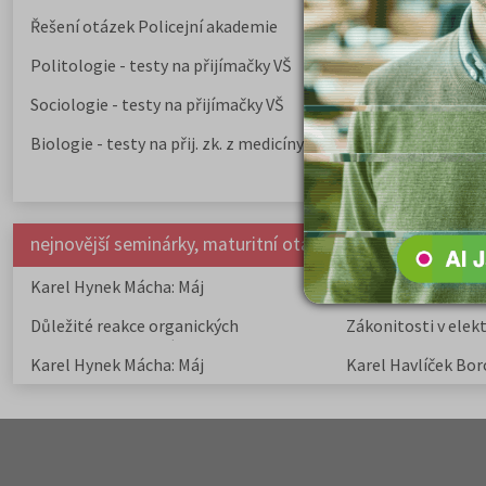
Řešení otázek Policejní akademie
Politologie - testy na přijímačky VŠ
Sociologie - testy na přijímačky VŠ
Biologie - testy na přij. zk. z medicíny
nejnovější seminárky, maturitní otázky a čtenářsky deník
Karel Hynek Mácha: Máj
Karel Havlíček Bor
elegie
Důležité reakce organických
Zákonitosti v elek
sloučenin a jejich význam
Karel Hynek Mácha: Máj
Karel Havlíček Bor
elegie