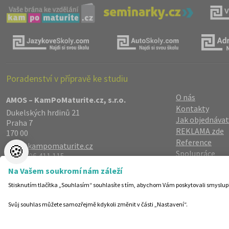
Poradenství v přípravě ke studiu
O nás
AMOS – KamPoMaturite.cz, s.r.o.
Kontakty
Dukelských hrdinů 21
Jak objednávat
Praha 7
REKLAMA zde
170 00
Reference
info@kampomaturite.cz
🍪
Spolupráce
+420 606 411 115
Registrace
/
Lo
Na Vašem soukromí nám záleží
Zásady zpraco
Stisknutím tlačítka „Souhlasím“ souhlasíte s tím, abychom Vám poskytovali smyslup
Helpdesk
Nastavení cook
Svůj souhlas můžete samozřejmě kdykoli změnit v části „Nastavení“.
©19