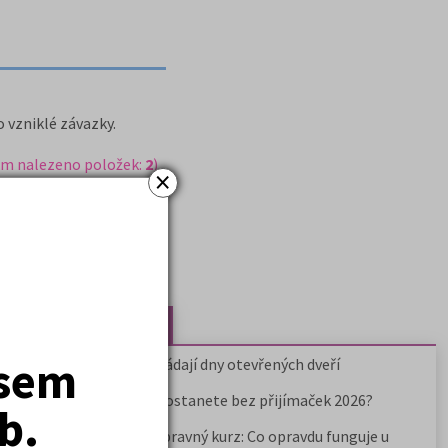
 vzniklé závazky.
em nalezeno položek:
2
)
×
Nejčtenější články
jsem
Kdy vysoké školy pořádají dny otevřených dveří
Na které fakulty se dostanete bez přijímaček 2026?
b.
Samostudium vs. přípravný kurz: Co opravdu funguje u