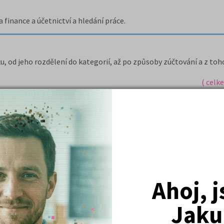
finance a účetnictví a hledání práce.
od jeho rozdělení do kategorií, až po způsoby zúčtování a z toho
( celk
Nejžádanější kurzy
Ahoj, 
Právnické fakulty
Psychologie
Jaku
Lékařské fakulty, farmacie