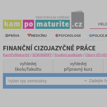
PŘIJ
PRÁVA
MEDICÍNU
PSYCHOLOGII
POLICEJ
FINANČNÍ CIZOJAZYČNÉ PRÁCE
KamPoMaturitě
/
SEMINÁRKY
/
Studijní podklady
/
Obory VŠ+VO
vyhledej
vyhledej
školu/fakultu
přípravný kurz