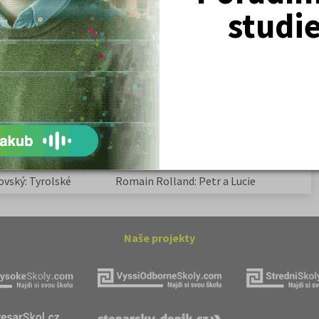
Žurnalistika
studi
Politologie a mezinár. vztahy
Policejní akademie
ovský: Tyrolské
Kritika hry M. L. King v Salesiánském
divadle
tronové struktuře
Základní charakteristiky obyvatelstva
a geografie sídel
ovský: Tyrolské
Romain Rolland: Petr a Lucie
Naše projekty