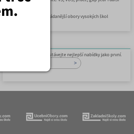
em.
možnosti
Jak se dostat na nejžádanější obory vysokých škol
Newsletter
Zaregistrujte se a dostávejte nejlepší nabídky jako první.