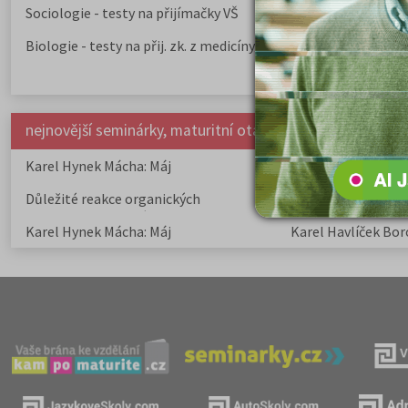
Sociologie - testy na přijímačky VŠ
Biologie - testy na přij. zk. z medicíny
nejnovější seminárky, maturitní otázky a čtenářsky deník
Karel Hynek Mácha: Máj
Karel Havlíček Bor
elegie
Důležité reakce organických
Zákonitosti v elek
sloučenin a jejich význam
Karel Hynek Mácha: Máj
Karel Havlíček Bor
elegie