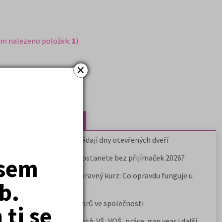
em nalezeno položek:
1
)
×
Nejčtenější články
Kdy vysoké školy pořádají dny otevřených dveří
Na které fakulty se dostanete bez přijímaček 2026?
jsem
Samostudium vs. přípravný kurz: Co opravdu funguje u
b.
přijímaček na VŠ?
Prestiž a vnímání oborů ve společnosti
ti se
Rozcestník po maturitě: VŠ, VOŠ, práce, gap year i další