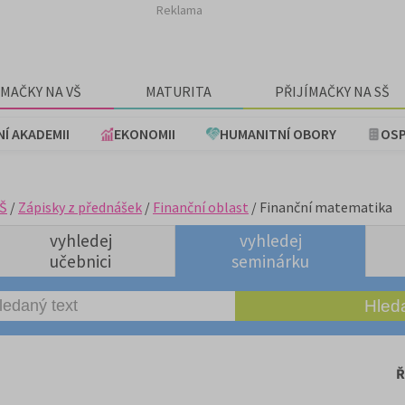
Reklama
ÍMAČKY NA VŠ
MATURITA
PŘIJÍMAČKY NA SŠ
NÍ AKADEMII
EKONOMII
HUMANITNÍ OBORY
OSP
Š
/
Zápisky z přednášek
/
Finanční oblast
/ Finanční matematika
vyhledej
vyhledej
učebnici
seminárku
Ř