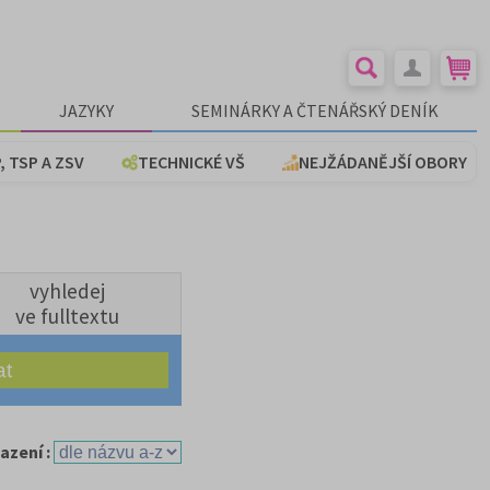
JAZYKY
SEMINÁRKY A ČTENÁŘSKÝ DENÍK
, TSP A ZSV
TECHNICKÉ VŠ
NEJŽÁDANĚJŠÍ OBORY
vyhledej
ve fulltextu
azení :