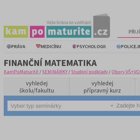
PŘIJ
PRÁVA
MEDICÍNU
PSYCHOLOGII
POLICEJ
FINANČNÍ MATEMATIKA
KamPoMaturitě
/
SEMINÁRKY
/
Studijní podklady
/
Obory VŠ+VO
vyhledej
vyhledej
školu/fakultu
přípravný kurz