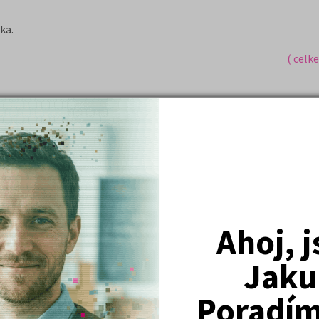
ka.
( celk
Nejžádanější kurzy
Právnické fakulty
Psychologie
Ahoj, 
Lékařské fakulty, farmacie
Jaku
Společenské a human. vědy
Poradím 
Ekonomické fakulty