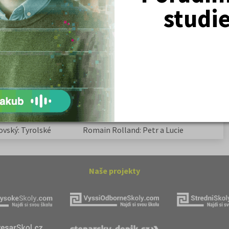
Žurnalistika
studi
Politologie a mezinár. vztahy
Policejní akademie
ovský: Tyrolské
Kritika hry M. L. King v Salesiánském
divadle
tronové struktuře
Základní charakteristiky obyvatelstva
a geografie sídel
ovský: Tyrolské
Romain Rolland: Petr a Lucie
Naše projekty