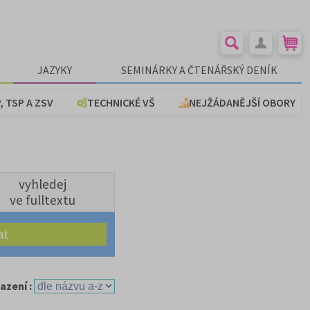
JAZYKY
SEMINÁRKY A ČTENÁŘSKÝ DENÍK
, TSP A ZSV
TECHNICKÉ VŠ
NEJŽÁDANĚJŠÍ OBORY
vyhledej
ve fulltextu
azení :