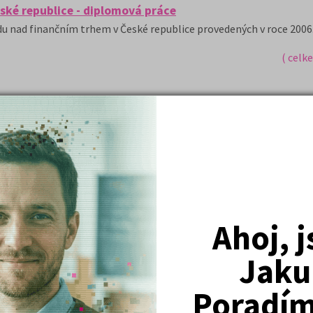
ské republice - diplomová práce
 nad finančním trhem v České republice provedených v roce 2006
( celk
Nejžádanější kurzy
Právnické fakulty
Psychologie
Ahoj, 
Lékařské fakulty, farmacie
Jaku
Společenské a human. vědy
Poradím 
Ekonomické fakulty