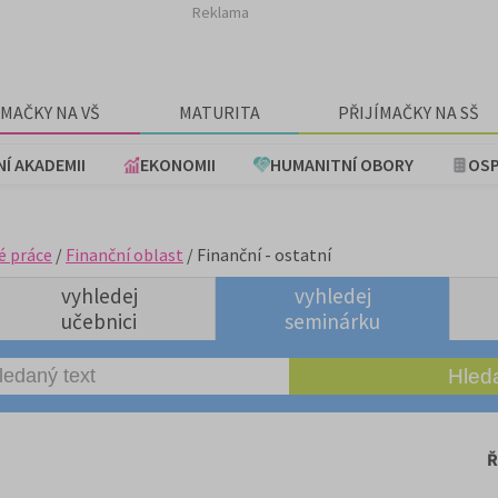
Reklama
ÍMAČKY NA VŠ
MATURITA
PŘIJÍMAČKY NA SŠ
NÍ AKADEMII
EKONOMII
HUMANITNÍ OBORY
OSP
é práce
/
Finanční oblast
/ Finanční - ostatní
vyhledej
vyhledej
učebnici
seminárku
Ř