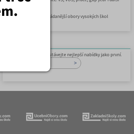
em.
možnosti
Jak se dostat na nejžádanější obory vysokých škol
Newsletter
Zaregistrujte se a dostávejte nejlepší nabídky jako první.