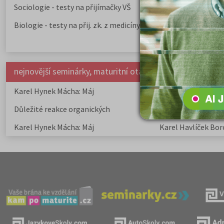
Sociologie - testy na přijímačky VŠ
Biologie - testy na přij. zk. z medicíny
nejnovější seminárky, maturitní otázky a čtenářsky deník
Karel Hynek Mácha: Máj
Karel Havlíček Bor
elegie
Důležité reakce organických
Zákonitosti v elek
sloučenin a jejich význam
Karel Hynek Mácha: Máj
Karel Havlíček Bor
elegie