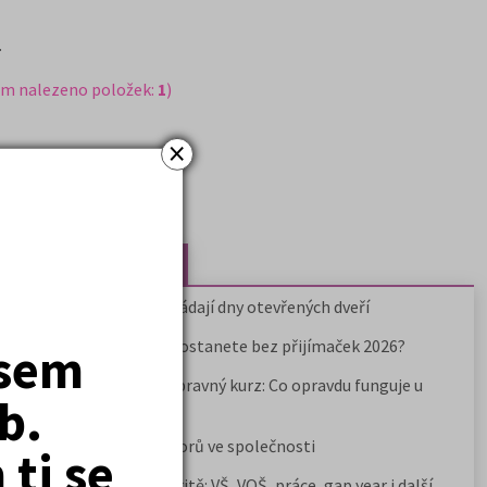
.
em nalezeno položek:
1
)
×
Nejčtenější články
Kdy vysoké školy pořádají dny otevřených dveří
Na které fakulty se dostanete bez přijímaček 2026?
jsem
Samostudium vs. přípravný kurz: Co opravdu funguje u
b.
přijímaček na VŠ?
Prestiž a vnímání oborů ve společnosti
ti se
Rozcestník po maturitě: VŠ, VOŠ, práce, gap year i další