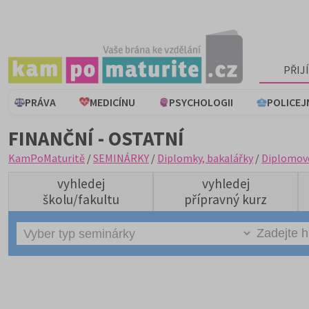
PŘIJ
PRÁVA
MEDICÍNU
PSYCHOLOGII
POLICEJ
FINANČNÍ - OSTATNÍ
KamPoMaturitě
/
SEMINÁRKY
/
Diplomky, bakalářky
/
Diplomov
vyhledej
vyhledej
školu/fakultu
přípravný kurz