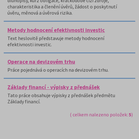
dluhopisy, kurz obligace, krátkodobé cizí zdroje,
charakteristika a členění úvěrů, žádost o poskytnutí
úvěru, měnová a úvěrová rizika.
Metody hodnocení efektivnosti investic
Text heslovitě představuje metody hodnocení
efektivnosti investic.
Operace na devizovém trhu
Práce pojednává o operacích na devizovém trhu.
Základy financí - výpisky z přednášek
Tato práce obsahuje výpisky z přednášek předmětu
Základy financí.
( celkem nalezeno položek:
5
)