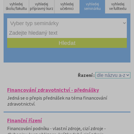
vyhledej
vyhledej
vyhledej
vyhledej
vyhledej
školu/fakultu
přípravný kurz
učebnici
seminárku
ve fulltextu
Řazení :
Financování zdravotnictví - přednášky
Jedná se o přepis přednášek na téma financování
zdravotnictví.
Finanční řízení
Financování podníku - vlastní zdroje, cizí zdroje -