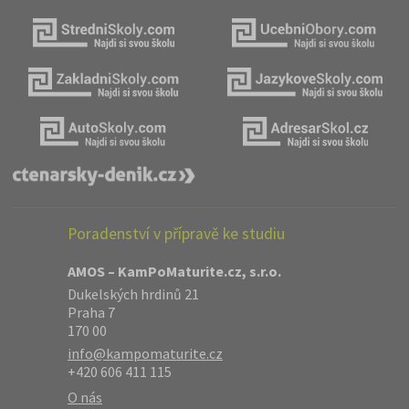
Poradenství v přípravě ke studiu
AMOS – KamPoMaturite.cz, s.r.o.
Dukelských hrdinů 21
Praha 7
170 00
info@kampomaturite.cz
+420 606 411 115
O nás