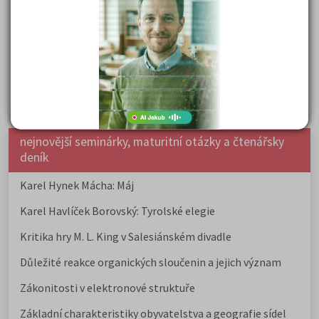
přijímaček na VŠ?
Prestiž a vnímání oborů ve společnosti
Rozcestník po maturitě: VŠ, VOŠ, práce, gap year i další
možnosti
Jak se dostat na nejžádanější obory vysokých škol
nejnovější seminárky, maturitní otázky a čtenářsky
deník
Karel Hynek Mácha: Máj
Karel Havlíček Borovský: Tyrolské elegie
Kritika hry M. L. King v Salesiánském divadle
Důležité reakce organických sloučenin a jejich význam
Zákonitosti v elektronové struktuře
Základní charakteristiky obyvatelstva a geografie sídel