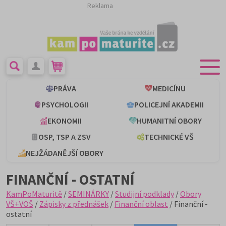
Reklama
PRÁVA
MEDICÍNU
PSYCHOLOGII
POLICEJNÍ AKADEMII
EKONOMII
HUMANITNÍ OBORY
OSP, TSP A ZSV
TECHNICKÉ VŠ
NEJŽÁDANĚJŠÍ OBORY
FINANČNÍ - OSTATNÍ
KamPoMaturitě
/
SEMINÁRKY
/
Studijní podklady
/
Obory
VŠ+VOŠ
/
Zápisky z přednášek
/
Finanční oblast
/ Finanční -
ostatní