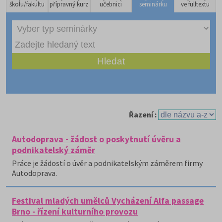
školu/fakultu
přípravný kurz
učebnici
seminárku
ve fulltextu
Řazení :
Autodoprava - žádost o poskytnutí úvěru a
podnikatelský záměr
Práce je žádostí o úvěr a podnikatelským záměrem firmy
Autodoprava.
Festival mladých umělců Vycházení Alfa passage
Brno - řízení kulturního provozu