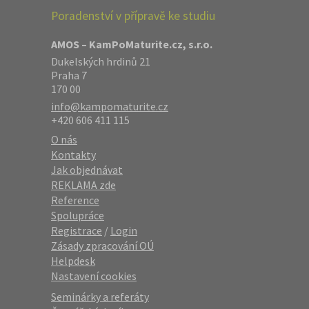
Poradenství v přípravě ke studiu
AMOS – KamPoMaturite.cz, s.r.o.
Dukelských hrdinů 21
Praha 7
170 00
info@kampomaturite.cz
+420 606 411 115
O nás
Kontakty
Jak objednávat
REKLAMA zde
Reference
Spolupráce
Registrace
/
Login
Zásady zpracování OÚ
Helpdesk
Nastavení cookies
Seminárky a referáty