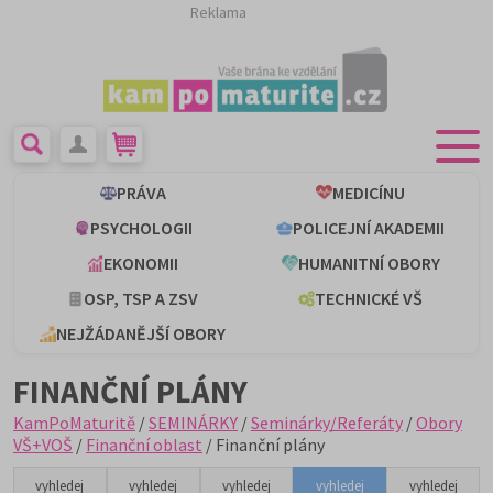
Reklama
PRÁVA
MEDICÍNU
PSYCHOLOGII
POLICEJNÍ AKADEMII
EKONOMII
HUMANITNÍ OBORY
OSP, TSP A ZSV
TECHNICKÉ VŠ
NEJŽÁDANĚJŠÍ OBORY
FINANČNÍ PLÁNY
KamPoMaturitě
/
SEMINÁRKY
/
Seminárky/Referáty
/
Obory
VŠ+VOŠ
/
Finanční oblast
/ Finanční plány
vyhledej
vyhledej
vyhledej
vyhledej
vyhledej