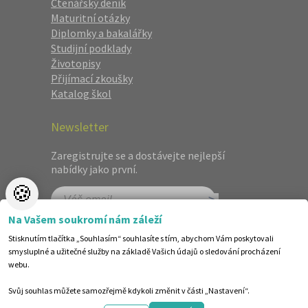
Čtenářský deník
Maturitní otázky
Diplomky a bakalářky
Studijní podklady
Životopisy
Přijímací zkoušky
Katalog škol
Newsletter
Zaregistrujte se a dostávejte nejlepší
nabídky jako první.
🍪
Na Vašem soukromí nám záleží
Stisknutím tlačítka „Souhlasím“ souhlasíte s tím, abychom Vám poskytovali
smysluplné a užitečné služby na základě Vašich údajů o sledování procházení
webu.
Svůj souhlas můžete samozřejmě kdykoli změnit v části „Nastavení“.
©1998-2026 Centrum vzdělávání AMOS. Vytvořilo ANAWE.