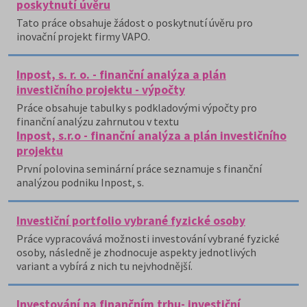
poskytnutí úvěru
Tato práce obsahuje žádost o poskytnutí úvěru pro
inovační projekt firmy VAPO.
Inpost, s. r. o. - finanční analýza a plán
investičního projektu - výpočty
Práce obsahuje tabulky s podkladovými výpočty pro
finanční analýzu zahrnutou v textu
Inpost, s.r.o - finanční analýza a plán investičního
projektu
První polovina seminární práce seznamuje s finanční
analýzou podniku Inpost, s.
Investiční portfolio vybrané fyzické osoby
Práce vypracovává možnosti investování vybrané fyzické
osoby, následně je zhodnocuje aspekty jednotlivých
variant a vybírá z nich tu nejvhodnější.
Investování na finančním trhu- investiční