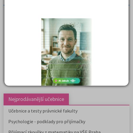
Účetní výkazy - podklady k žádosti o poskytnutí
úvěru
Práce předkládá podklady k žádosti o poskytnutí úvěru.
( celkem nalezeno položek:
22
)
Nejprodávanější učebnice
Učebnice a testy právnické fakulty
Psychologie - podklady pro přijímačky
Přijímací zkoušky z matematiky na VŠE Praha