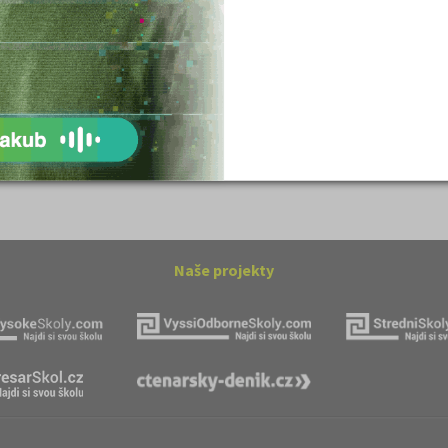
ovský: Tyrolské
Romain Rolland: Petr a Lucie
Naše projekty