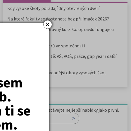
Kdy vysoké školy pořádají dny otevřených dveří
Na které fakulty se dostanete bez přijímaček 2026?
×
Samostudium vs. přípravný kurz: Co opravdu funguje u
přijímaček na VŠ?
Prestiž a vnímání oborů ve společnosti
Rozcestník po maturitě: VŠ, VOŠ, práce, gap year i další
možnosti
Jak se dostat na nejžádanější obory vysokých škol
jsem
b.
Newsletter
ti se
Zaregistrujte se a dostávejte nejlepší nabídky jako první.
em.