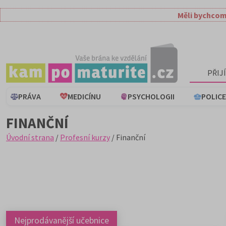
Měli bychcom
PŘIJ
PRÁVA
MEDICÍNU
PSYCHOLOGII
POLICE
FINANČNÍ
Úvodní strana
/
Profesní kurzy
/ Finanční
Nejprodávanější učebnice