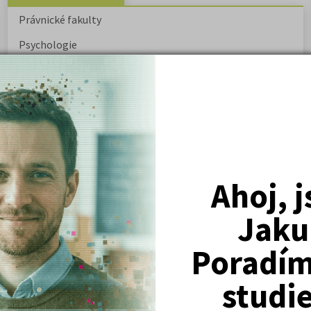
Právnické fakulty
Psychologie
Lékařské fakulty, farmacie
Společenské a human. vědy
Ekonomické fakulty
Žurnalistika
Politologie a mezinár. vztahy
Ahoj, 
Policejní akademie
Jaku
Poradím 
ovský: Tyrolské
Kritika hry M. L. King v Salesiánském
divadle
studi
tronové struktuře
Základní charakteristiky obyvatelstva
a geografie sídel