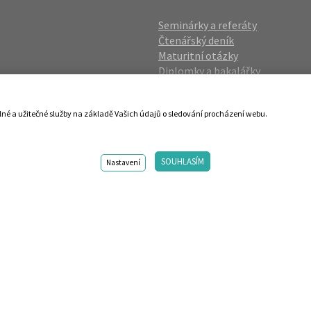
Seminárky a referáty
Čtenářský deník
Maturitní otázky
Diplomky a bakalářky
Studijní podklady
Životopisy
lné a užitečné služby na základě Vašich údajů o sledování procházení webu.
gin
Přijímací zkoušky
vání OÚ
Katalog škol
SOUHLASÍM
ies
Nastavení
98-2026 Centrum vzdělávání AMOS. Vytvořilo ANAWE. Design by s