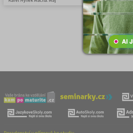
Karel Hynek Mácha: Máj
Karel Havlíček Bor
elegie
Poradenství v přípravě ke studiu