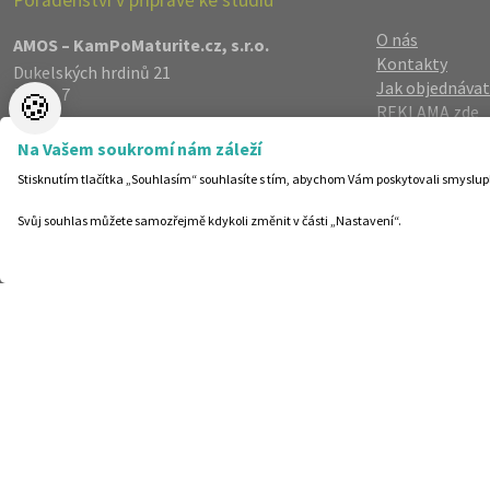
O nás
AMOS – KamPoMaturite.cz, s.r.o.
Kontakty
Dukelských hrdinů 21
Jak objednávat
Praha 7
🍪
REKLAMA zde
170 00
Reference
info@kampomaturite.cz
Na Vašem soukromí nám záleží
Spolupráce
+420 606 411 115
Stisknutím tlačítka „Souhlasím“ souhlasíte s tím, abychom Vám poskytovali smyslup
Registrace
/
Lo
Zásady zpraco
Svůj souhlas můžete samozřejmě kdykoli změnit v části „Nastavení“.
Helpdesk
Nastavení cook
©19