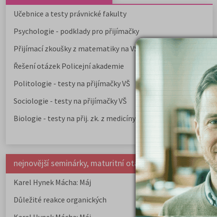
Učebnice a testy právnické fakulty
Psychologie - podklady pro přijímačky
Přijímací zkoušky z matematiky na VŠE Praha
Řešení otázek Policejní akademie
Politologie - testy na přijímačky VŠ
Sociologie - testy na přijímačky VŠ
Biologie - testy na přij. zk. z medicíny
nejnovější seminárky, maturitní otázky a čtenářsky deník
Karel Hynek Mácha: Máj
Karel Havlíček Bor
elegie
Důležité reakce organických
Zákonitosti v elek
sloučenin a jejich význam