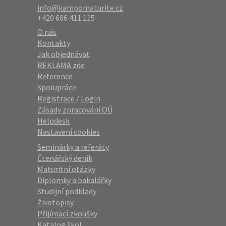
info@kampomaturite.cz
+420 606 411 115
O nás
Kontakty
Jak objednávat
REKLAMA zde
Reference
Spolupráce
Registrace
/
Login
Zásady zpracování OÚ
Helpdesk
Nastavení cookies
Seminárky a referáty
Čtenářský deník
Maturitní otázky
Diplomky a bakalářky
Studijní podklady
Životopisy
Přijímací zkoušky
Katalog škol