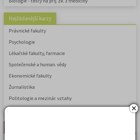
Biologie - testy na přij. zk. z medicíny
Nejžádanější kurzy
Právnické fakulty
Psychologie
Lékařské fakulty, farmacie
Společenské a human. vědy
Ekonomické fakulty
Žurnalistika
Politologie a mezinár. vztahy
×
Policejní akademie
Nejčtenější články
Kdy vysoké školy pořádají dny otevřených dveří