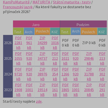
KamPoMaturitě
/
MATURITA
/
Státní maturita - testy
/
Francouzský jazyk
/ Na které fakulty se dostanete bez
přijímaček 2026?
Jaro
Podzim
Poslech
Arch
Test
Arch
Klíč
Test
Poslech
Klíč
PDF
PDF
ZIP
PDF
PDF
PDF
PDF
2026
2281
961
34299
1016
ZIP 0 kB
0 kB
0 kB
0 kB
kB
kB
kB
kB
PDF
PDF
ZIP
PDF
PDF
PDF
ZIP
PDF
2025
1055
920
34737
212
1021
920
29846
213
kB
kB
kB
kB
kB
kB
kB
kB
PDF
PDF
ZIP
PDF
PDF
PDF
ZIP
PDF
2024
9720
920
38976
354
1266
920
31788
302
kB
kB
kB
kB
kB
kB
kB
kB
PDF
PDF
ZIP
PDF
PDF
PDF
ZIP
PDF
2023
1908
1001
19514
161
1865
1001
20845
291
kB
kB
kB
kB
kB
kB
kB
kB
Starší testy najdete
zde
.