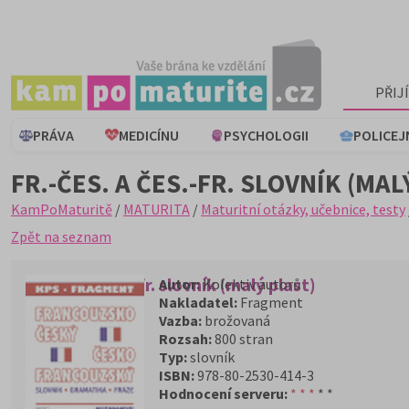
PŘIJ
PRÁVA
MEDICÍNU
PSYCHOLOGII
POLICEJ
FR.-ČES. A ČES.-FR. SLOVNÍK (MAL
KamPoMaturitě
/
MATURITA
/
Maturitní otázky, učebnice, testy
Zpět na seznam
Fr.-čes. a čes.-fr. slovník (malý plast)
Autor:
Kolektiv autorů
Nakladatel:
Fragment
Vazba:
brožovaná
Rozsah:
800 stran
Typ:
slovník
ISBN:
978-80-2530-414-3
Hodnocení serveru:
* * *
* *