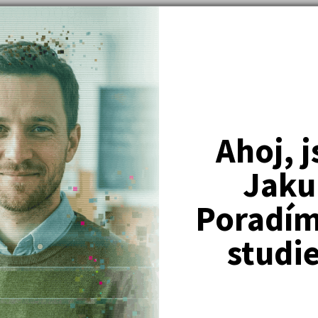
DETAIL
PŘIHLÁSIT SE
urz + učebnice 2026/27
avou na příjímací zkoušky na VŠ. Kurz
ranty a pro budoucí studenty
ení a zejména pro studium na
 pedagogických, farmaceutických
Ahoj, 
nty na státní maturitu z chemie.
 poštou učebnici CHEMIE a časopis
Jaku
ednou známku z chemie a znalosti se
a LF.
Poradím 
nty s přijímacím řízením a organizací
studi
osti a doplní o další poznatky
testové úlohy z přijímaček z
 online formě