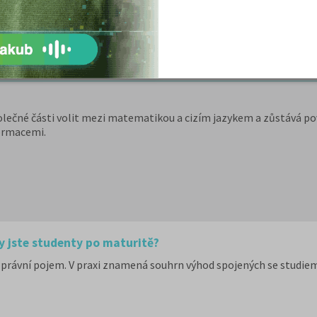
DETAIL
PŘIHLÁSIT SE
olečné části volit mezi matematikou a cizím jazykem a zůstává pov
ormacemi.
y jste studenty po maturitě?
právní pojem. V praxi znamená souhrn výhod spojených se studiem