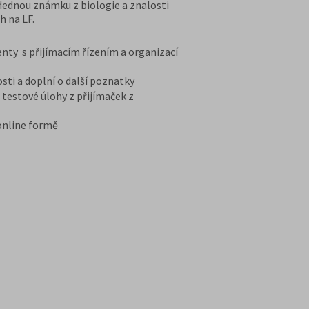
edednou známku z biologie a znalosti
h na LF.
nty s přijímacím řízením a organizací
osti a doplní o další poznatky
testové úlohy z přijímaček z
 online formě