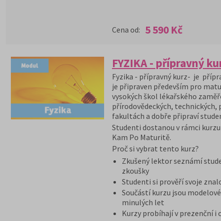
5 590 Kč
Cena od:
FYZIKA - přípravný ku
Fyzika - přípravný kurz- je přípr
je připraven především pro matu
vysokých škol lékařského zaměř
přírodovědeckých, technických,
fakultách a dobře připraví studen
Studenti dostanou v rámci kurzu 
Kam Po Maturitě.
Proč si vybrat tento kurz?
Zkušený lektor seznámí stude
zkoušky
Studenti si prověří svoje znal
Součástí kurzu jsou modelové 
minulých let
Kurzy probíhají v prezenční i