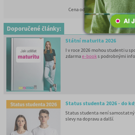
5 590 Kč
Cena od:
Doporučené články:
Státní maturita 2026
I v roce 2026 mohou studenti u sp
zdarma
e-book
s podrobnými inf
Status studenta 2026 - do kd
Status studenta není samostatný 
slevy na dopravu a další.