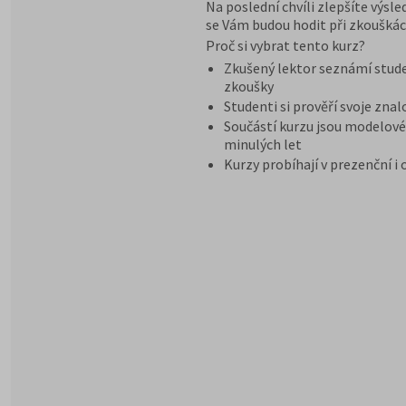
Na poslední chvíli zlepšíte výsl
se Vám budou hodit při zkouškác
Proč si vybrat tento kurz?
Zkušený lektor seznámí stude
zkoušky
Studenti si prověří svoje znal
Součástí kurzu jsou modelové 
minulých let
Kurzy probíhají v prezenční i