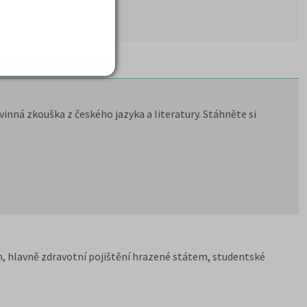
inná zkouška z českého jazyka a literatury. Stáhněte si
, hlavně zdravotní pojištění hrazené státem, studentské