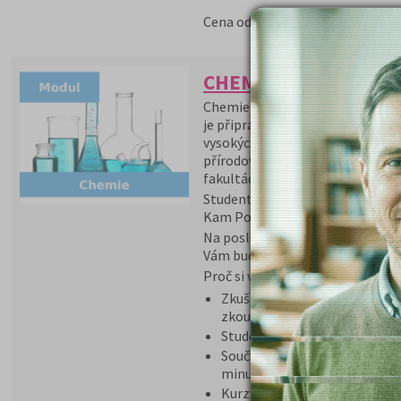
5 590 Kč
Cena od:
CHEMIE - přípravný k
Chemie - přípravný kurz je přípr
je připraven především pro matu
vysokých škol lékařského zaměř
přírodovědeckých, technických,
fakultách a dobře připraví stude
Studenti dostanou v rámci kurzu
Kam Po Maturitě.
Na poslední chvíli zlepšíte výsl
Vám budou hodit při zkouškách n
Proč si vybrat tento kurz?
Zkušený lektor seznámí stude
zkoušky
Studenti si prověří svoje znal
Součástí kurzu jsou modelové 
minulých let
Kurzy probíhají v prezenční i