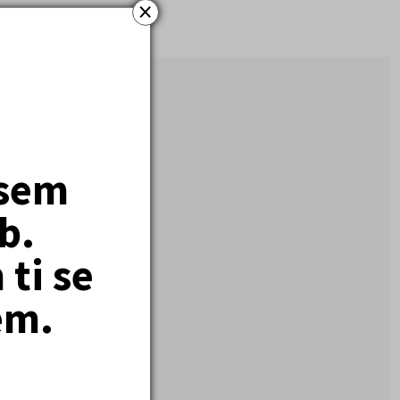
×
jsem
b.
ti se
em.