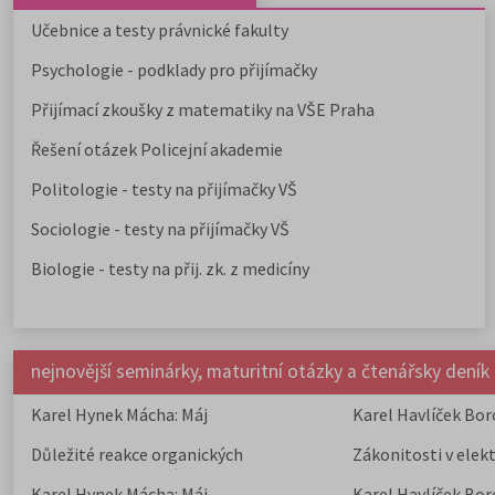
Učebnice a testy právnické fakulty
Psychologie - podklady pro přijímačky
Přijímací zkoušky z matematiky na VŠE Praha
Řešení otázek Policejní akademie
Politologie - testy na přijímačky VŠ
Sociologie - testy na přijímačky VŠ
Biologie - testy na přij. zk. z medicíny
nejnovější seminárky, maturitní otázky a čtenářsky deník
Karel Hynek Mácha: Máj
Karel Havlíček Bor
elegie
Důležité reakce organických
Zákonitosti v elek
sloučenin a jejich význam
Karel Hynek Mácha: Máj
Karel Havlíček Bor