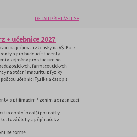
DETAIL
PŘIHLÁSIT SE
rz + učebnice 2027
avou na příjímací zkoušky na VŠ. Kurz
ranty a pro budoucí studenty
ení a zejména pro studium na
 pedagogických, farmaceutických
ty na státní maturitu z fyziky.
poštou učebnici Fyzika a časopis
nty s přijímacím řízením a organizací
osti a doplní o další poznatky
testové úlohy z přijímaček z
 online formě