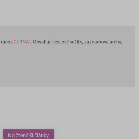
stránek
CERMAT
. Obsahují testové sešity, záznamové archy,
Nejčtenější články