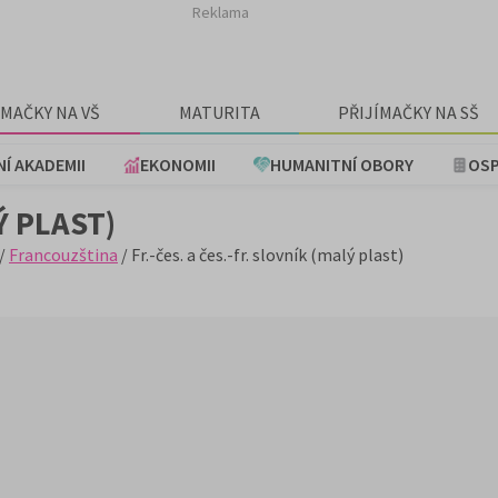
Reklama
ÍMAČKY NA VŠ
MATURITA
PŘIJÍMAČKY NA SŠ
NÍ AKADEMII
EKONOMII
HUMANITNÍ OBORY
OSP
Ý PLAST)
/
Francouzština
/ Fr.-čes. a čes.-fr. slovník (malý plast)