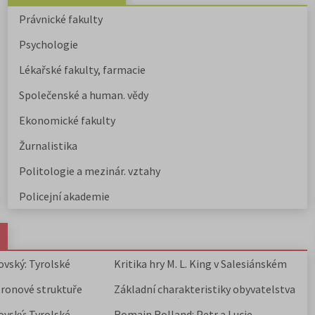
Právnické fakulty
Psychologie
Lékařské fakulty, farmacie
Společenské a human. vědy
Ekonomické fakulty
Žurnalistika
Politologie a mezinár. vztahy
Policejní akademie
ovský: Tyrolské
Kritika hry M. L. King v Salesiánském
divadle
tronové struktuře
Základní charakteristiky obyvatelstva
a geografie sídel
ovský: Tyrolské
Romain Rolland: Petr a Lucie