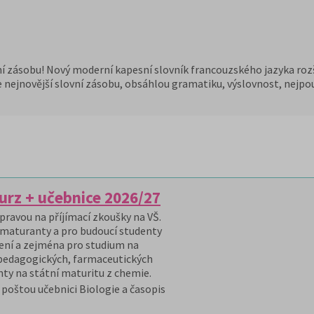
vní zásobu! Nový moderní kapesní slovník francouzského jazyka roz
 nejnovější slovní zásobu, obsáhlou gramatiku, výslovnost, nejpou
urz + učebnice 2026/27
ípravou na příjímací zkoušky na VŠ.
 maturanty a pro budoucí studenty
ení a zejména pro studium na
 pedagogických, farmaceutických
nty na státní maturitu z chemie.
 poštou učebnici Biologie a časopis