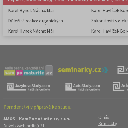
Karel Hynek Mácha: Máj
Karel Havlíček Bor
elegie
Důležité reakce organických
Zákonitosti v elek
sloučenin a jejich význam
Karel Hynek Mácha: Máj
Karel Havlíček Bor
elegie
Poradenství v přípravě ke studiu
O nás
AMOS – KamPoMaturite.cz, s.r.o.
Kontakty
Dukelských hrdinů 21