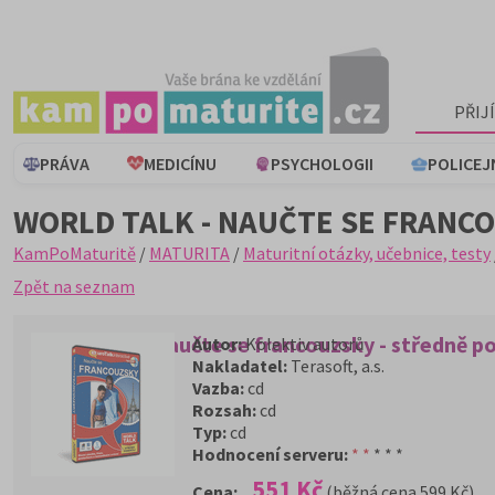
PŘIJ
PRÁVA
MEDICÍNU
PSYCHOLOGII
POLICEJ
WORLD TALK - NAUČTE SE FRANCO
KamPoMaturitě
/
MATURITA
/
Maturitní otázky, učebnice, testy
Zpět na seznam
World Talk - Naučte se francouzsky - středně po
Autor:
Kolektiv autorů
Nakladatel:
Terasoft, a.s.
Vazba:
cd
Rozsah:
cd
Typ:
cd
Hodnocení serveru:
* *
* * *
551 Kč
Cena:
(běžná cena 599 Kč)