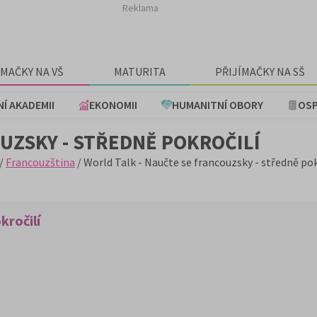
Reklama
ÍMAČKY NA VŠ
MATURITA
PŘIJÍMAČKY NA SŠ
NÍ AKADEMII
EKONOMII
HUMANITNÍ OBORY
OSP
UZSKY - STŘEDNĚ POKROČILÍ
/
Francouzština
/ World Talk - Naučte se francouzsky - středně pok
kročilí