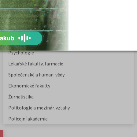
Nejžádanější kurzy
Právnické fakulty
Psychologie
Lékařské fakulty, farmacie
Společenské a human. vědy
Ekonomické fakulty
Žurnalistika
Politologie a mezinár. vztahy
Policejní akademie