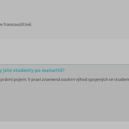
e francouzštině.
y jste studenty po maturitě?
právní pojem. V praxi znamená souhrn výhod spojených se studiem