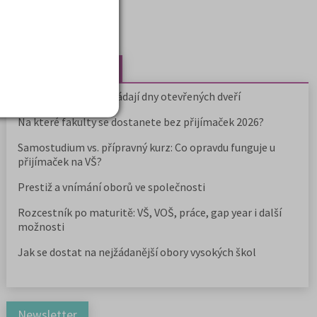
Nejčtenější články
Kdy vysoké školy pořádají dny otevřených dveří
Na které fakulty se dostanete bez přijímaček 2026?
Samostudium vs. přípravný kurz: Co opravdu funguje u
přijímaček na VŠ?
Prestiž a vnímání oborů ve společnosti
Rozcestník po maturitě: VŠ, VOŠ, práce, gap year i další
možnosti
Jak se dostat na nejžádanější obory vysokých škol
Newsletter