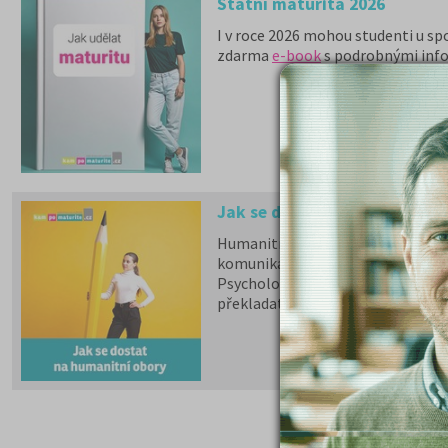
Státní maturita 2026
I v roce 2026 mohou studenti u sp
zdarma
e-book
s podrobnými inf
Jak se dostat na humanitní 
Humanitní obory patří mezi nejšir
komunikaci.
Psychologii, filozofii, logiku, poli
překladatelství a tlumočnictví, o
obory jsou dále v nabídce na 9 so
téměř na všech veřejných vysokýc
školy.
Učitelské
,
ekonomicky
zamě
Chystáte se na humanitní ob
Stáhněte si zdarma e-book s přehl