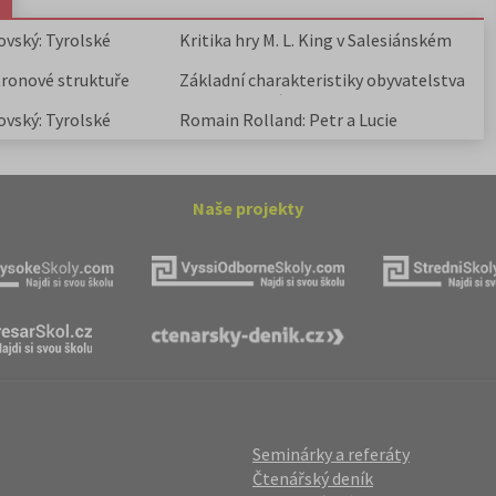
ovský: Tyrolské
Kritika hry M. L. King v Salesiánském
divadle
tronové struktuře
Základní charakteristiky obyvatelstva
a geografie sídel
ovský: Tyrolské
Romain Rolland: Petr a Lucie
Naše projekty
Seminárky a referáty
Čtenářský deník