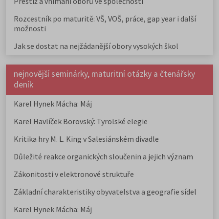
Prestiž a vnímání oborů ve společnosti
Rozcestník po maturitě: VŠ, VOŠ, práce, gap year i další
možnosti
Jak se dostat na nejžádanější obory vysokých škol
nejnovější seminárky, maturitní otázky a čtenářsky
deník
Karel Hynek Mácha: Máj
Karel Havlíček Borovský: Tyrolské elegie
Kritika hry M. L. King v Salesiánském divadle
Důležité reakce organických sloučenin a jejich význam
Zákonitosti v elektronové struktuře
Základní charakteristiky obyvatelstva a geografie sídel
Karel Hynek Mácha: Máj