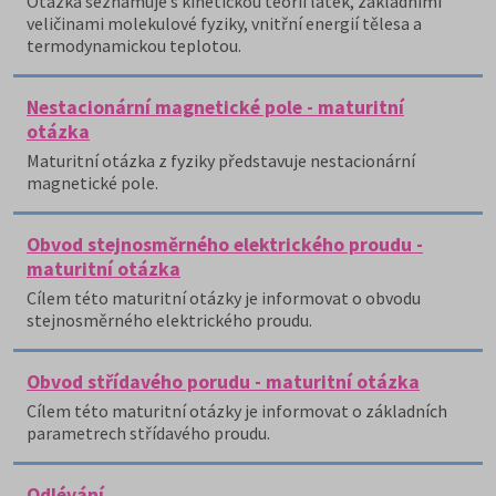
Otázka seznamuje s kinetickou teorií látek, základními
veličinami molekulové fyziky, vnitřní energií tělesa a
termodynamickou teplotou.
Nestacionární magnetické pole - maturitní
otázka
Maturitní otázka z fyziky představuje nestacionární
magnetické pole.
Obvod stejnosměrného elektrického proudu -
maturitní otázka
Cílem této maturitní otázky je informovat o obvodu
stejnosměrného elektrického proudu.
Obvod střídavého porudu - maturitní otázka
Cílem této maturitní otázky je informovat o základních
parametrech střídavého proudu.
Odlévání