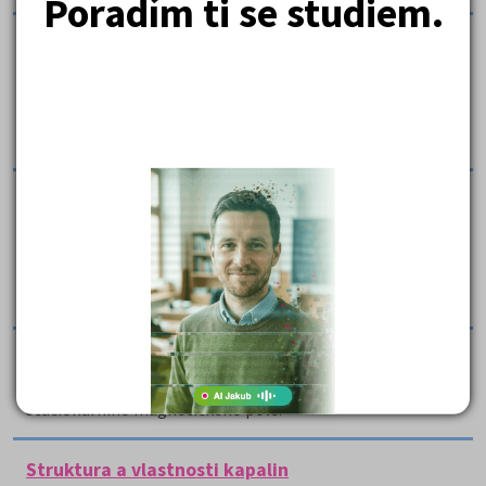
Poradím ti se studiem.
Pohyby těles v gravitačním poli - maturitní
otázka
Jedná se o vypracovanou maturitní otázku, která
podrobně rozebírá druhy pohybů těles v gravitačním poli
s odkazem na Newtonovy pohybové zákony.
Pohyby těles z hlediska kinematického,
dynamického a jejich zákonitosti - maturitní
otázka
Jedná se o vypracovanou maturitní otázku z fyziky, která
představuje jednotlivé typy pohybu těles.
Stacionární magnetické pole - maturitní otázka
Práce stručně a přehledně zpracovává problematiku
stacionárního magnetického pole.
Struktura a vlastnosti kapalin