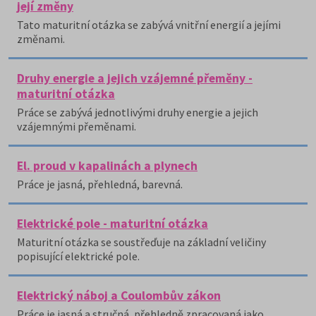
její změny
Tato maturitní otázka se zabývá vnitřní energií a jejími
změnami.
Druhy energie a jejich vzájemné přeměny -
maturitní otázka
Práce se zabývá jednotlivými druhy energie a jejich
vzájemnými přeměnami.
El. proud v kapalinách a plynech
Práce je jasná, přehledná, barevná.
Elektrické pole - maturitní otázka
Maturitní otázka se soustřeďuje na základní veličiny
popisující elektrické pole.
Elektrický náboj a Coulombův zákon
Práce je jasná a stručná, přehledně zpracovaná jako