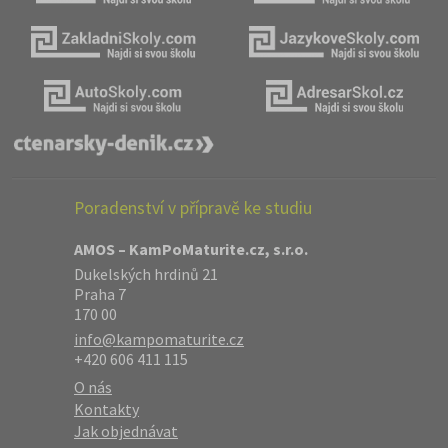
Poradenství v přípravě ke studiu
AMOS – KamPoMaturite.cz, s.r.o.
Dukelských hrdinů 21
Praha 7
170 00
info@kampomaturite.cz
+420 606 411 115
O nás
Kontakty
Jak objednávat