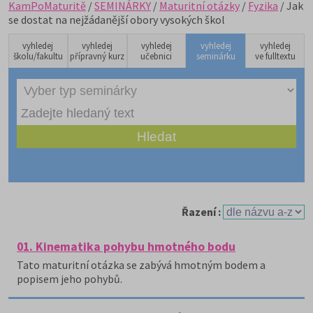
KamPoMaturitě
/
SEMINÁRKY
/
Maturitní otázky
/
Fyzika
/ Jak
se dostat na nejžádanější obory vysokých škol
vyhledej
vyhledej
vyhledej
vyhledej
vyhledej
školu/fakultu
přípravný kurz
učebnici
seminárku
ve fulltextu
Řazení :
01. Kinematika pohybu hmotného bodu
Tato maturitní otázka se zabývá hmotným bodem a
popisem jeho pohybů.