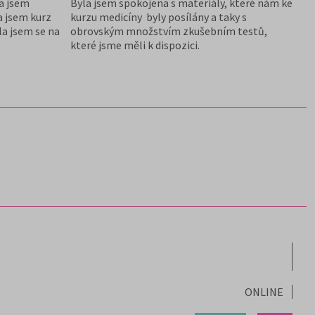
la jsem
Byla jsem spokojena s materiály, které nám ke
a jsem kurz
kurzu medicíny byly posílány a taky s
la jsem se na
obrovským množstvím zkušebním testů,
které jsme měli k dispozici.
ONLINE