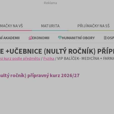
Reklama
ÍMAČKY NA VŠ
MATURITA
PŘIJÍMAČKY NA SŠ
NÍ AKADEMII
EKONOMII
HUMANITNÍ OBORY
OSP
IE +UČEBNICE (NULTÝ ROČNÍK) PŘÍ
 si kurz podle předmětu
/
Fyzika
/ VIP BALÍČEK- MEDICÍNA + FARMAC
ltý ročník) přípravný kurz 2026/27