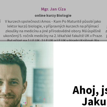
Mgr. Jan Cíza
online kurzy Biologie
í
V kurzech společnosti Amos - Kam Po Maturitě působí jako
lektor kurzů biologie, v přípravných kurzech na přijímací
zkoušky na medicínu a jiné přírodovědné obory. Má úspěšně
z
ukončený 5. ročník medicíny na 2. lékařské fakultě UK v Praze.
Byl přijat na 1.LF UK, 2.LF UK a LF UK v Hradci Králové. Na
přijímacích zkouškách na LF UK v Hradci Králové dosáhl
s
1.místa ze všech uchazečů o studium medicíny.
é
Mezi jeho koníčky patří tandemová cyklistika (jízda na
dvojkole) a fotografování.
Ahoj, 
Jaku