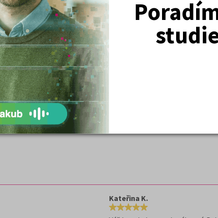
Poradím 
Zobrazit termíny
Kč - ušetříte 845,- Kč
studi
 let, přijímačky nanečisto
lním roce
Kateřina K.