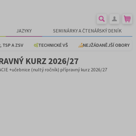
JAZYKY
SEMINÁRKY A ČTENÁŘSKÝ DENÍK
, TSP A ZSV
TECHNICKÉ VŠ
NEJŽÁDANĚJŠÍ OBORY
PRAVNÝ KURZ 2026/27
IE +učebnice (nultý ročník) přípravný kurz 2026/27