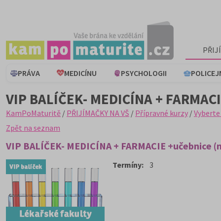
PŘIJ
PRÁVA
MEDICÍNU
PSYCHOLOGII
POLICEJ
VIP BALÍČEK- MEDICÍNA + FARMAC
KamPoMaturitě
/
PŘIJÍMAČKY NA VŠ
/
Přípravné kurzy
/
Vyberte
Zpět na seznam
VIP BALÍČEK- MEDICÍNA + FARMACIE +učebnice (nu
Termíny:
3