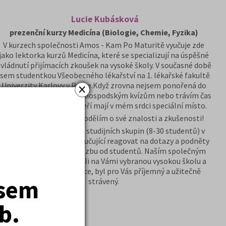
Lucie Kubásková
prezenční kurzy Medicína (Biologie, Chemie, Fyzika)
V kurzech společnosti Amos - Kam Po Maturitě vyučuje zde
jako lektorka kurzů Medicína, které se specializují na úspěšné
vládnutí přijímacích zkoušek na vysoké školy. V současné době
jsem studentkou Všeobecného lékařství na 1. lékařské fakultě
×
Univerzity Karlovy v Praze.Když zrovna nejsem ponořená do
tudia, věnuji se turistice, hospodským kvízům nebo trávím čas
s domácími mazlíčky, kteří mají v mém srdci speciální místo.
Těším se, až se s vámi podělím o své znalosti a zkušenosti!
Díky optimální velikosti studijních skupin (8-30 studentů) v
našich kurzech mohou vyučující reagovat na dotazy a podněty
a také získat zpětnou vazbu od studentů. Naším společným
cílem je, abyste se dostali na Vámi vybranou vysokou školu a
čas, který věnujete výuce, byl pro Vás příjemný a užitečně
jsem
strávený.
b.