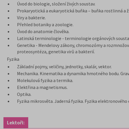
Úvod do biologie, složení živých soustav.
Prokaryotická a eukaryotická buňka – buňka rostlinná a ž
Viry a bakterie.
Přehled botaniky a zoologie.
Úvod do anatomie člověka.
Latinská terminologie - terminologie orgánových soustav
Genetika - Mendelovy zákony, chromozómy a rozmnožován
proteosyntéza, genetika virů a bakterií.
Fyzika
Základní pojmy, veličiny, jednotky, skalár, vektor.
Mechanika. Kinematika a dynamika hmotného bodu. Gravit
Molekulová fyzika a termika.
Elektřina a magnetismus.
Optika.
Fyzika mikrosvěta. Jaderná fyzika. Fyzika elektronového 
Lektoři: