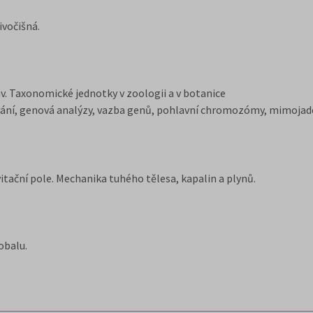
ivočišná.
. Taxonomické jednotky v zoologii a v botanice
í, genová analýzy, vazba genů, pohlavní chromozómy, mimojader
ační pole. Mechanika tuhého tělesa, kapalin a plynů.
obalu.