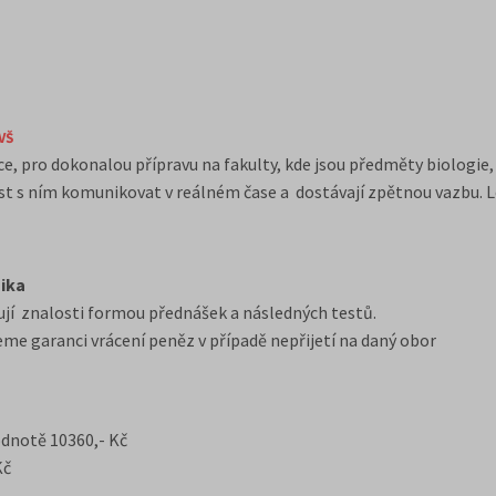
VŠ
e, pro dokonalou přípravu na fakulty, kde jsou předměty biologie,
ost s ním komunikovat v reálném čase a dostávají zpětnou vazbu. L
zika
ěřují znalosti formou přednášek a následných testů.
eme garanci vrácení peněz v případě nepřijetí na daný obor
odnotě 10360,- Kč
Kč