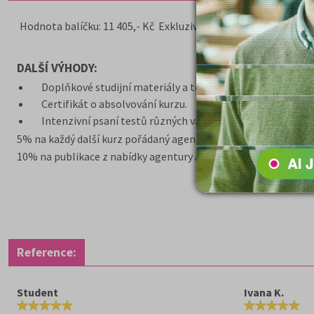
Hodnota balíčku: 11 405,- Kč Exkluzivní cena pro vás: 10 560,- 
DALŠÍ VÝHODY:
Doplňkové studijní materiály a testy ZDARMA
Certifikát o absolvování kurzu.
Intenzivní psaní testů různých variant, zadání z minulých
5% na každý další kurz pořádaný agenturou AMOS v tomto ško
10% na publikace z nabídky agentury AMOS
Reference:
Student
Ivana K.