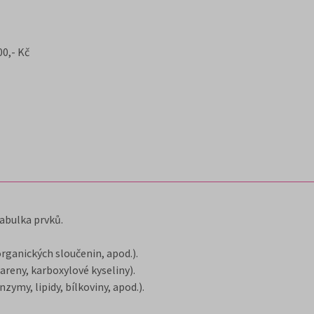
0,- Kč
abulka prvků.
rganických sloučenin, apod.).
areny, karboxylové kyseliny).
zymy, lipidy, bílkoviny, apod.).