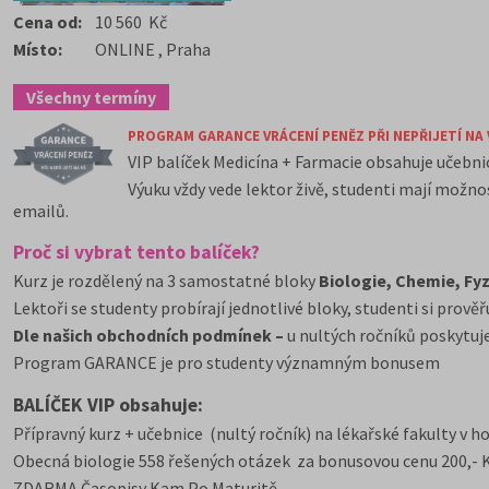
Cena od:
10 560 Kč
Místo:
ONLINE , Praha
Všechny termíny
PROGRAM GARANCE VRÁCENÍ PENĚZ PŘI NEPŘIJETÍ NA 
VIP balíček Medicína + Farmacie obsahuje učebnic
Výuku vždy vede lektor živě, studenti mají možn
emailů.
Proč si vybrat tento balíček?
Kurz je rozdělený na 3 samostatné bloky
Biologie, Chemie, Fy
Lektoři se studenty probírají jednotlivé bloky, studenti si prov
Dle našich obchodních podmínek –
u nultých ročníků poskytuj
Program GARANCE je pro studenty významným bonusem
BALÍČEK VIP obsahuje:
Přípravný kurz + učebnice (nultý ročník) na lékařské fakulty v h
Obecná biologie 558 řešených otázek za bonusovou cenu 200,- 
ZDARMA Časopisy Kam Po Maturitě