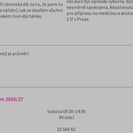
Váš kurz byl opravdu výborný. By
 obrovský dík za to, že jsem to
nesmírně spokojena. Absolvoval
to uklidní, tak se doufám všichni
pro přípravu na medicínu a dosta
jakém tom dýchánku.
1.lf v Praze.
 než je průměr!
en 2026/27
Sobota
09:30-14:30
90
lekcí
10 560 Kč