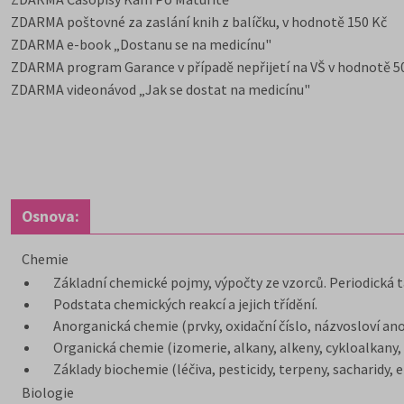
ZDARMA poštovné za zaslání knih z balíčku, v hodnotě 150 Kč
ZDARMA e-book „Dostanu se na medicínu"
ZDARMA program Garance v případě nepřijetí na VŠ v hodnotě 50
ZDARMA videonávod „Jak se dostat na medicínu"
Osnova:
Chemie
Základní chemické pojmy, výpočty ze vzorců. Periodická t
Podstata chemických reakcí a jejich třídění.
Anorganická chemie (prvky, oxidační číslo, názvosloví ano
Organická chemie (izomerie, alkany, alkeny, cykloalkany, 
Základy biochemie (léčiva, pesticidy, terpeny, sacharidy, en
Biologie