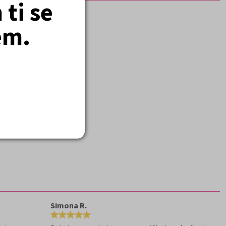
ti se
em.
Simona R.