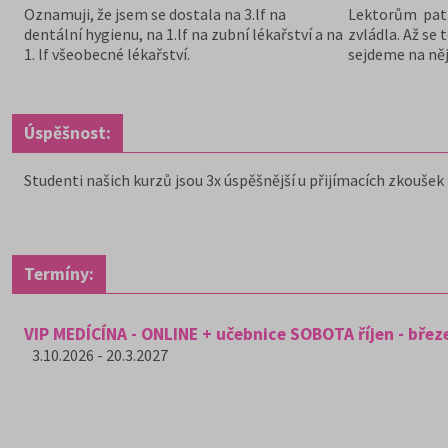
Oznamuji, že jsem se dostala na 3.lf na
Lektorům patří
dentální hygienu, na 1.lf na zubní lékařství a na
zvládla. Až se 
1. lf všeobecné lékařství.
sejdeme na ně
Úspěšnost:
Studenti našich kurzů jsou 3x úspěšnější u přijímacích zkoušek
Termíny:
VIP MEDÍCÍNA - ONLINE + učebnice SOBOTA říjen - břez
3.10.2026 - 20.3.2027