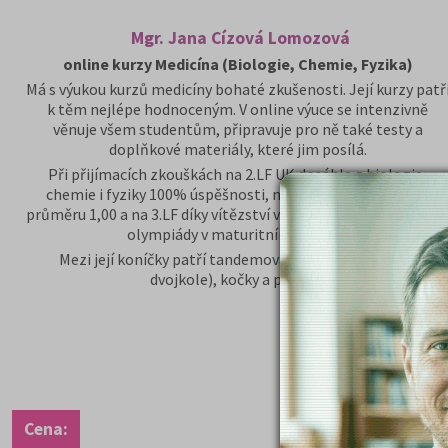
Mgr. Jana Cízová Lomozová
online kurzy Medicína (Biologie, Chemie, Fyzika)
Má s výukou kurzů medicíny bohaté zkušenosti. Její kurzy patř
k těm nejlépe hodnoceným. V online výuce se intenzivně
věnuje všem studentům, připravuje pro ně také testy a
doplňkové materiály, které jim posílá.
Při přijímacích zkouškách na 2.LF UK dosáhla z biologie,
chemie i fyziky 100% úspěšnosti, na 1.LF byla přijata díky
průměru 1,00 a na 3.LF díky vítězství v krajském kole Chemick
olympiády v maturitním ročníku.
Mezi její koníčky patří tandemová cyklistika (jízda na
dvojkole), kočky a plavání.
Cena: