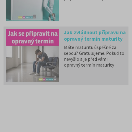
zkouška z českého jazyka a
literatury. Stáhněte si zdarma
e-book
s podrobnými
informacemi.
Jak zvládnout přípravu na
opravný termín maturity
nebo 2. kolo přijímaček
Máte maturitu úspěšně za
sebou? Gratulujeme. Pokud to
nevyšlo a je před vámi
opravný termín maturity
nebo přijímačky ve druhém
kole, přečtěte si aktuální tipy,
jak se připravit na poslední
chvíli, nebo se podívejte na
video k tématu.