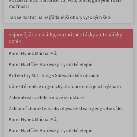
Rozcestník po maturitě: VŠ, VOŠ, práce, gap year i další
možnosti
Jak se dostat na nejžádanější obory vysokých škol
nejnovější seminárky, maturitní otázky a čtenářsky
deník
Karel Hynek Mácha: Máj
Karel Havlíček Borovský: Tyrolské elegie
Kritika hry M. L. King v Salesiánském divadle
Důležité reakce organických sloučenin a jejich význam
Zákonitosti v elektronové struktuře
Základní charakteristiky obyvatelstva a geografie sídel
Karel Hynek Mácha: Máj
Karel Havlíček Borovský: Tyrolské elegie