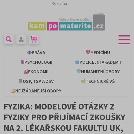
Reklama
PRÁVA
MEDICÍNU
PSYCHOLOGII
POLICEJNÍ AKADEMII
EKONOMII
HUMANITNÍ OBORY
OSP, TSP A ZSV
TECHNICKÉ VŠ
NEJŽÁDANĚJŠÍ OBORY
FYZIKA: MODELOVÉ OTÁZKY Z
FYZIKY PRO PŘIJÍMACÍ ZKOUŠKY
NA 2. LÉKAŘSKOU FAKULTU UK,