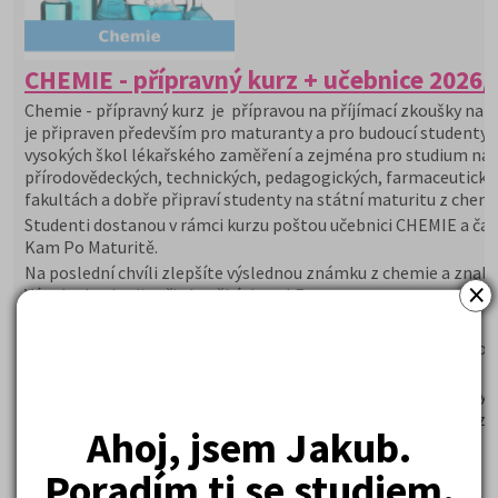
CHEMIE - přípravný kurz + učebnice 2026/
Chemie - přípravný kurz je přípravou na příjímací zkoušky na V
je připraven především pro maturanty a pro budoucí studenty
vysokých škol lékařského zaměření a zejména pro studium na
přírodovědeckých, technických, pedagogických, farmaceutický
fakultách a dobře připraví studenty na státní maturitu z chemi
Studenti dostanou v rámci kurzu poštou učebnici CHEMIE a čas
Kam Po Maturitě.
Na poslední chvíli zlepšíte výslednou známku z chemie a znalo
×
Vám budou hodit při zkouškách na LF.
Proč si vybrat tento kurz?
Zkušený lektor seznámí studenty s přijímacím řízením a or
zkoušky
Studenti si prověří svoje znalosti a doplní o další poznatky
Součástí kurzu jsou modelové testové úlohy z přijímaček z
Ahoj, jsem Jakub.
minulých let
Kurzy probíhají v prezenční i online formě
Poradím ti se studiem.