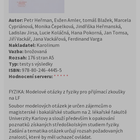
Autor:
Petr Heřman, Evžen Amler, tomáš Blažek, Marcela
Cypriánová, Monika Čepelková, Jindřiška Heřmanská,
Ladislav Jirsa, Lucie Koláčná, Hana Pokorná, Jan Tomsa,
Jiří Vackář, Jana Vackářová, Ferdinand Varga
Nakladatel:
Karolinum
Vazba:
brožovaná
Rozsah:
176 stran A5
Typ:
testy s výsledky
ISBN:
978-80-246-4445-5
Hodnocení serveru:
* * * * *
FYZIKA: Modelové otázky z fyziky pro přijímací zkoušky
na LF
Soubor modelových otázek je určen zájemcům o
magisterské i bakalářské studium na 2. lékařské fakultě
Univerzity Karlovy a slouží především k opakování
poznatků získaných středoškolským studiem fyziky.
Zadání a tematika otázek určují rozsah požadovaných
znalostí, které by měl uchazeč ovládat.