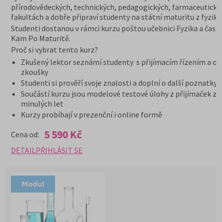
přírodovědeckých, technických, pedagogických, farmaceutický
fakultách a dobře připraví studenty na státní maturitu z fyziky.
Studenti dostanou v rámci kurzu poštou učebnici Fyzika a časo
Kam Po Maturitě.
Proč si vybrat tento kurz?
Zkušený lektor seznámí studenty s přijímacím řízením a or
zkoušky
Studenti si prověří svoje znalosti a doplní o další poznatky
Součástí kurzu jsou modelové testové úlohy z přijímaček z
minulých let
Kurzy probíhají v prezenční i online formě
5 590 Kč
Cena od:
DETAIL
PŘIHLÁSIT SE