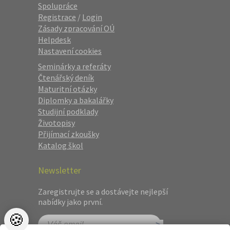
Spolupráce
Registrace
/
Login
Zásady zpracování OÚ
Helpdesk
Nastavení cookies
Seminárky a referáty
Čtenářský deník
Maturitní otázky
Diplomky a bakalářky
Studijní podklady
Životopisy
Přijímací zkoušky
Katalog škol
Newsletter
Zaregistrujte se a dostávejte nejlepší
nabídky jako první.
🍪