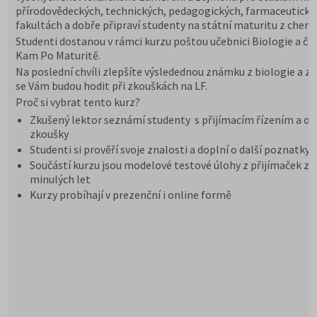
přírodovědeckých, technických, pedagogických, farmaceutický
fakultách a dobře připraví studenty na státní maturitu z chemi
Studenti dostanou v rámci kurzu poštou učebnici Biologie a ča
Kam Po Maturitě.
Na poslední chvíli zlepšíte výsledednou známku z biologie a zn
se Vám budou hodit při zkouškách na LF.
Proč si vybrat tento kurz?
Zkušený lektor seznámí studenty s přijímacím řízením a or
zkoušky
Studenti si prověří svoje znalosti a doplní o další poznatky
Součástí kurzu jsou modelové testové úlohy z přijímaček z
minulých let
Kurzy probíhají v prezenční i online formě