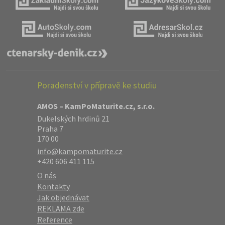
Poradenství v přípravě ke studiu
AMOS – KamPoMaturite.cz, s.r.o.
Dukelských hrdinů 21
Praha 7
170 00
info@kampomaturite.cz
+420 606 411 115
O nás
Kontakty
Jak objednávat
REKLAMA zde
Reference