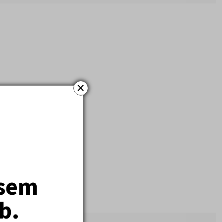
×
jsem
b.