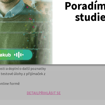
Poradím 
urz + učebnice 2026/27
avou na příjímací zkoušky na VŠ. Kurz
studi
ranty a pro budoucí studenty
ení a zejména pro studium na
 pedagogických, farmaceutických
nty na státní maturitu z chemie.
 poštou učebnici CHEMIE a časopis
ednou známku z chemie a znalosti se
a LF.
nty s přijímacím řízením a organizací
osti a doplní o další poznatky
testové úlohy z přijímaček z
 online formě
DETAIL
PŘIHLÁSIT SE