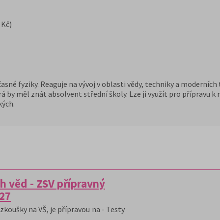
 Kč)
é fyziky. Reaguje na vývoj v oblasti vědy, techniky a moderních te
 by měl znát absolvent střední školy. Lze ji využít pro přípravu k
kých.
h věd - ZSV přípravný
/27
zkoušky na VŠ, je přípravou na - Testy