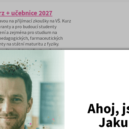
rz + učebnice 2027
avou na příjímací zkoušky na VŠ. Kurz
ranty a pro budoucí studenty
ení a zejména pro studium na
 pedagogických, farmaceutických
ty na státní maturitu z fyziky.
poštou učebnici Fyzika a časopis
nty s přijímacím řízením a organizací
osti a doplní o další poznatky
testové úlohy z přijímaček z
 online formě
Ahoj, 
DETAIL
PŘIHLÁSIT SE
Jaku