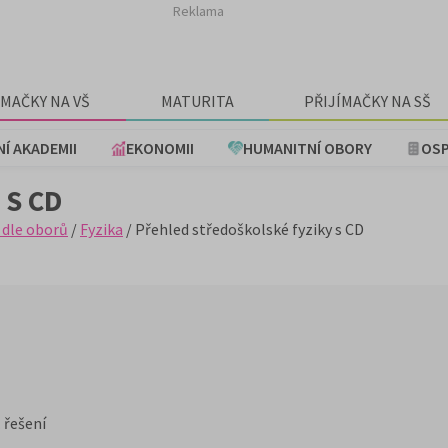
Reklama
ÍMAČKY NA VŠ
MATURITA
PŘIJÍMAČKY NA SŠ
NÍ AKADEMII
EKONOMII
HUMANITNÍ OBORY
OSP
 S CD
 dle oborů
/
Fyzika
/ Přehled středoškolské fyziky s CD
 řešení