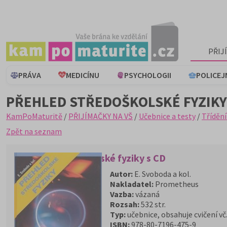
PŘIJ
PRÁVA
MEDICÍNU
PSYCHOLOGII
POLICEJ
PŘEHLED STŘEDOŠKOLSKÉ FYZIKY
KamPoMaturitě
/
PŘIJÍMAČKY NA VŠ
/
Učebnice a testy
/
Třídění
Zpět na seznam
Přehled středoškolské fyziky s CD
Autor:
E. Svoboda a kol.
Nakladatel:
Prometheus
Vazba:
vázaná
Rozsah:
532 str.
Typ:
učebnice, obsahuje cvičení vč.
ISBN:
978-80-7196-475-9