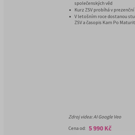
společenských věd
Kurz ZSV probíhá v prezenční
V letošním roce dostanou stu
ZSV a časopis Kam Po Maturit
Zdroj videa: AI Google Veo
5 990 Kč
Cena od: