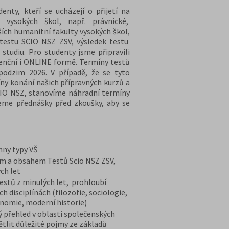
nty, kteří se ucházejí o přijetí na
 vysokých škol, např. právnické,
ších humanitní fakulty vysokých škol,
 testu SCIO NSZ ZSV, výsledek testu
 studiu. Pro studenty jsme připravili
zenční i ONLINE formě. Termíny testů
podzim 2026. V případě, že se tyto
ny konání našich přípravných kurzů a
CIO NSZ, stanovíme náhradní termíny
eme přednášky před zkoušky, aby se
chny typy VŠ
em a obsahem Testů Scio NSZ ZSV,
ch let
stů z minulých let, prohloubí
h disciplínách (filozofie, sociologie,
onomie, moderní historie)
ý přehled v oblasti společenských
ětlit důležité pojmy ze základů