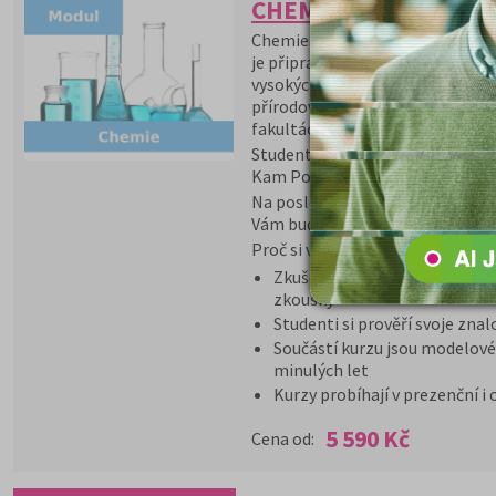
CHEMIE - přípravný k
Chemie - přípravný kurz je přípr
je připraven především pro matu
vysokých škol lékařského zaměř
přírodovědeckých, technických,
fakultách a dobře připraví stude
Studenti dostanou v rámci kurzu
Kam Po Maturitě.
Na poslední chvíli zlepšíte výsl
Vám budou hodit při zkouškách n
Proč si vybrat tento kurz?
Zkušený lektor seznámí stude
zkoušky
Studenti si prověří svoje znal
Součástí kurzu jsou modelové 
minulých let
Kurzy probíhají v prezenční i
5 590 Kč
Cena od: