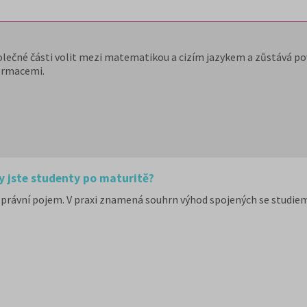
olečné části volit mezi matematikou a cizím jazykem a zůstává pov
ormacemi.
y jste studenty po maturitě?
právní pojem. V praxi znamená souhrn výhod spojených se studiem