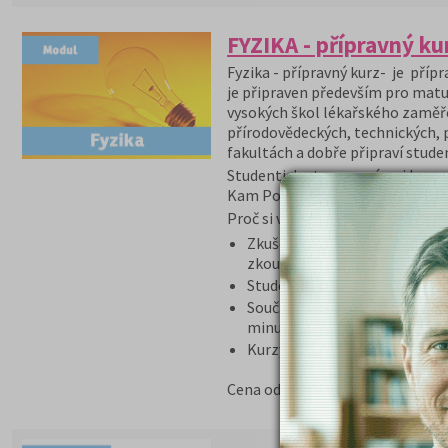
FYZIKA - přípravný ku
Fyzika - přípravný kurz- je přípr
je připraven především pro matu
vysokých škol lékařského zaměř
přírodovědeckých, technických,
fakultách a dobře připraví studen
Studenti dostanou v rámci kurzu 
Kam Po Maturitě.
Proč si vybrat tento kurz?
Zkušený lektor seznámí stude
zkoušky
Studenti si prověří svoje znal
Součástí kurzu jsou modelové 
minulých let
Kurzy probíhají v prezenční i
5 590 Kč
Cena od: