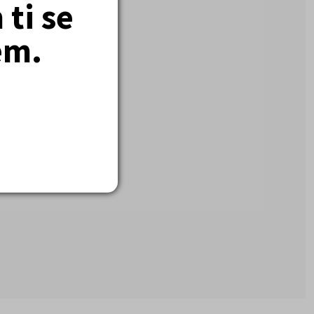
ti se
em.