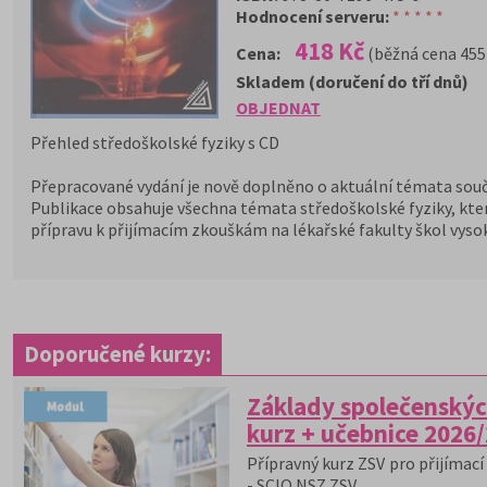
Hodnocení serveru:
* * * * *
418 Kč
Cena:
(běžná cena 455
Skladem (doručení do tří dnů)
OBJEDNAT
Přehled středoškolské fyziky s CD
Přepracované vydání je nově doplněno o aktuální témata současn
Publikace obsahuje všechna témata středoškolské fyziky, která
přípravu k přijímacím zkouškám na lékařské fakulty škol vyso
Doporučené kurzy:
Základy společenskýc
kurz + učebnice 2026
Přípravný kurz ZSV pro přijímací 
- SCIO NSZ ZSV.