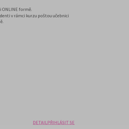
 i ONLINE formě.
denti v rámci kurzu poštou učebnici
ě.
DETAIL
PŘIHLÁSIT SE