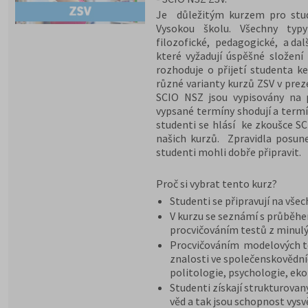
Je důležitým kurzem pro stude
Vysokou školu. Všechny typy
filozofické, pedagogické, a dal
které vyžadují úspěšné složení
rozhoduje o přijetí studenta ke
různé varianty kurzů ZSV v pre
SCIO NSZ jsou vypisovány na 
vypsané termíny shodují a termí
studenti se hlásí ke zkoušce S
našich kurzů. Zpravidla posun
studenti mohli dobře připravit.
Proč si vybrat tento kurz?
Studenti se připravují na vše
V kurzu se seznámí s průběh
procvičováním testů z minulý
Procvičováním modelových te
znalosti ve společenskovědníc
politologie, psychologie, ek
Studenti získají strukturovan
věd a tak jsou schopnost vysv