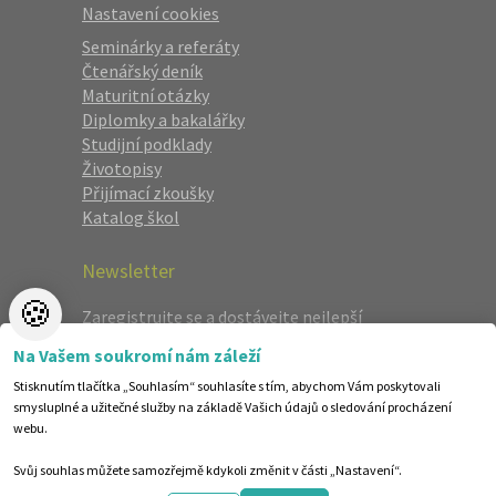
Nastavení cookies
Seminárky a referáty
Čtenářský deník
Maturitní otázky
Diplomky a bakalářky
Studijní podklady
Životopisy
Přijímací zkoušky
Katalog škol
Newsletter
🍪
Zaregistrujte se a dostávejte nejlepší
nabídky jako první.
Na Vašem soukromí nám záleží
Stisknutím tlačítka „Souhlasím“ souhlasíte s tím, abychom Vám poskytovali
smysluplné a užitečné služby na základě Vašich údajů o sledování procházení
webu.
Svůj souhlas můžete samozřejmě kdykoli změnit v části „Nastavení“.