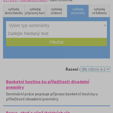
vyhledej
vyhledej
vyhledej
vyhledej
vyhledej
školu/fakultu
přípravný kurz
učebnici
seminárku
ve fulltextu
Řazení :
Banketní hostina ku příležitosti divadelní
premiéry
Seminární práce popisuje přípravu banketní hostiny u
příležitosti divadelní premiéry.