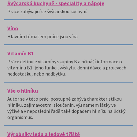
Švýcarská kuchyně - speciality a nápoje
Práce zabývající se švýcarskou kuchyní.
Víno
Hlavním tématem práce jsou vína.
Vitamín B1
Práce definuje vitamíny skupiny B a přináší informace o
vitamínu B1, jeho funkci, výskytu, denní dávce a projevech
nedostatku, nebo nadbytku.
Vše o hliníku
Autor se v této práci postupně zabývá charakteristikou
hliníku, zajímavostmi sloučenin, významem látky ve
výživě a v neposlední řadě také dopadem hliníku na lidský
organismus.
Výrobníky ledu a ledové tříště