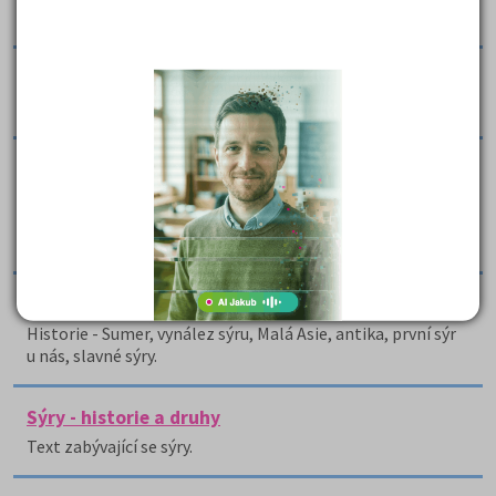
ledového a slámového vína, champagne a pisco.
Srovnání japonské a české kuchyně - anglicky
Práce srovnává japonskou a českou kuchyni.
Subway Plzeň - odborná praxe
Práce charakterizuje firmu Subway Plzeň, autorka přitom
vychází ze zkušeností z odborné praxe, kterou v této
společnosti absolvovala.
Sýry
Historie - Sumer, vynález sýru, Malá Asie, antika, první sýr
u nás, slavné sýry.
Sýry - historie a druhy
Text zabývající se sýry.