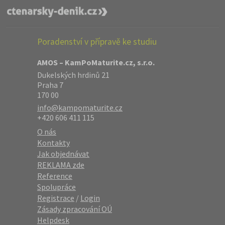
Poradenství v přípravě ke studiu
AMOS – KamPoMaturite.cz, s.r.o.
Dukelských hrdinů 21
Praha 7
170 00
info@kampomaturite.cz
+420 606 411 115
O nás
Kontakty
Jak objednávat
REKLAMA zde
Reference
Spolupráce
Registrace
/
Login
Zásady zpracování OÚ
Helpdesk