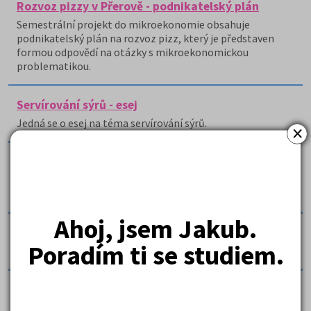
Rozvoz pizzy v Přerově - podnikatelský plán
Semestrální projekt do mikroekonomie obsahuje
podnikatelský plán na rozvoz pizz, který je představen
formou odpovědí na otázky s mikroekonomickou
problematikou.
Servírování sýrů - esej
Jedná se o esej na téma servírování sýrů.
×
Sherry
Autor postupně popisuje rozdělení, výrobu, zrání, ale i
servis a v neposlední řadě také skladováním Sherry.
Ahoj, jsem Jakub.
Slavnostní menu
Poradím ti se studiem.
Navržení slavnostního menu k maturitní oslavě.
Speciální výrobky z vinné révy
Práce je zaměřena na charakteristiku mladého vína,