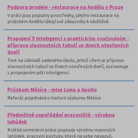
Podpora prodeje - restaurace na Andělu v Praze
V práci jsou popsány prostředky, jakými restaurace na
pražském Andělu lákají své zákazníky k návštěvě.
Propojení 5 inteligencí s praktickým vyučováním -
příprava slavnostních tabulí ve dnech otevřených
dveří
Text na základě zadaného úkolu, jehož cílem je příprava
slavnostních tabulí ve Dnech otevřených dveří, seznamuje
s propojením pěti inteligencí.
Průzkum Měsíce - mise Luna a Apollo
Referát pojednává o historii výzkumu Měsíce.
Předmětné uspořádání pracoviště - výrobna
lahůdek
Krátká seminární práce popisuje výrobnu masových
lahůdek, pracovní postupy, které na sebe navazují,