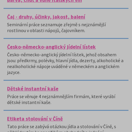
Barva, chuť a vůně italských vín
Čaj - druhy, účinky, jakost, balení
Seminární práce seznamuje zřejmě s nejznámější
rostlinou v oblasti nápojů, čajovníkem.
Česko-německo-anglický jídelní lístek
Česko-německo-anglický jídelní lístek, jehož obsahem
jsou: předkrmy, polévky, hlavní jídla, dezerty, alkoholické a
nealkoholické nápoje uváděné v německém a anglickém
jazyce.
Dětské instantní kaše
Práce se věnuje 4 nejznámnějším firmám, které vyrábí
dětské instantní kaše.
Etiketa stolování v Číně
Tato práce se zabývá otázkou jídla a stolování v Číně, s