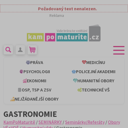
Požadovaný text nenalezen.
Reklama
PRÁVA
MEDICÍNU
PSYCHOLOGII
POLICEJNÍ AKADEMII
EKONOMII
HUMANITNÍ OBORY
OSP, TSP A ZSV
TECHNICKÉ VŠ
NEJŽÁDANĚJŠÍ OBORY
GASTRONOMIE
KamPoMaturitě
/
SEMINÁRKY
/
Seminárky/Referáty
/
Obory
VŠ+VOŠ
/
Humanitní vědy
/ Gastronomie