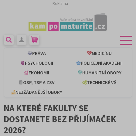
Reklama
PRÁVA
MEDICÍNU
PSYCHOLOGII
POLICEJNÍ AKADEMII
EKONOMII
HUMANITNÍ OBORY
OSP, TSP A ZSV
TECHNICKÉ VŠ
NEJŽÁDANĚJŠÍ OBORY
NA KTERÉ FAKULTY SE
DOSTANETE BEZ PŘIJÍMAČEK
2026?