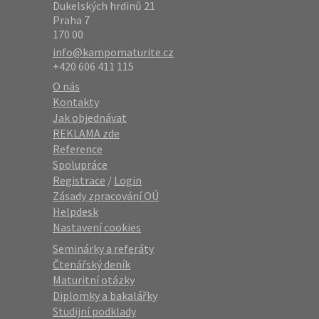
Dukelských hrdinů 21
Praha 7
170 00
info@kampomaturite.cz
+420 606 411 115
O nás
Kontakty
Jak objednávat
REKLAMA zde
Reference
Spolupráce
Registrace
/
Login
Zásady zpracování OÚ
Helpdesk
Nastavení cookies
Seminárky a referáty
Čtenářský deník
Maturitní otázky
Diplomky a bakalářky
Studijní podklady