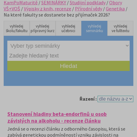
KamPoMaturitě
/
SEMINÁRKY
/
Studijní podklady
/
Obory
VŠ+VOŠ
/
Výpisky z knih, recenze
/
Přírodní vědy
/
Genetika
/
Na které fakulty se dostanete bez přijímaček 2026?
vyhledej
vyhledej
vyhledej
vyhledej
vyhledej
školu/fakultu
přípravný kurz
učebnici
seminárku
ve fulltextu
Řazení :
Stanovení hladiny beta-endorfinů u osob
závislých na alkoholu - recenze článku
Jedná se o recenzi článku z odborného časopisu, která se
zabývá genetickou podmíněností vzniku závislosti na