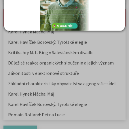
nejnovější seminárky, maturitní otázky a čtenářsky
deník
Karel Hynek Mácha: Máj
Karel Havlíček Borovský: Tyrolské elegie
Kritika hry M. L. King v Salesiánském divadle
Důležité reakce organických sloučenin a jejich význam
Zákonitosti v elektronové struktuře
Základní charakteristiky obyvatelstva a geografie sídel
Karel Hynek Mácha: Máj
Karel Havlíček Borovský: Tyrolské elegie
Romain Rolland: Petr a Lucie