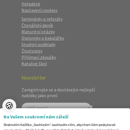
Helpdesk
Nastavení cookies
Seminárky a referáty
Čtenářský deník
Maturitní otázky
Diplomky a bakalářky
Studijní podklady
Životopisy
Přijímací zkoušky
Katalog škol
Newsletter
Zaregistrujte se a dostávejte nejlepší
nabídky jako první.
🍪
Na Vašem soukromí nám záleží
Stisknutím tlačítka „Souhlasím“ souhlasíte s tím, abychom Vám poskytovali