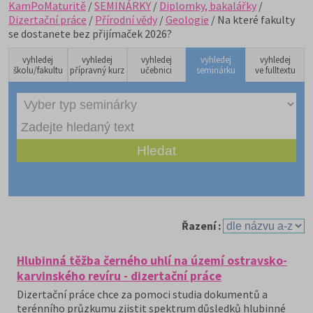
KamPoMaturitě
/
SEMINÁRKY
/
Diplomky, bakalářky
/
Dizertační práce
/
Přírodní vědy
/
Geologie
/ Na které fakulty
se dostanete bez přijímaček 2026?
vyhledej
vyhledej
vyhledej
vyhledej
vyhledej
školu/fakultu
přípravný kurz
učebnici
seminárku
ve fulltextu
Řazení :
Hlubinná těžba černého uhlí na území ostravsko-
karvinského revíru - dizertační práce
Dizertační práce chce za pomoci studia dokumentů a
terénního průzkumu zjistit spektrum důsledků hlubinné