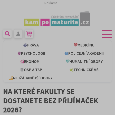
Reklama
PRÁVA
MEDICÍNU
PSYCHOLOGII
POLICEJNÍ AKADEMII
EKONOMII
HUMANITNÍ OBORY
OSP A TSP
TECHNICKÉ VŠ
NEJŽÁDANĚJŠÍ OBORY
NA KTERÉ FAKULTY SE
DOSTANETE BEZ PŘIJÍMAČEK
2026?