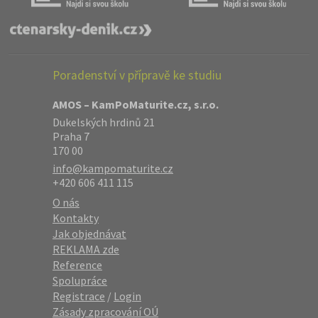
Poradenství v přípravě ke studiu
AMOS – KamPoMaturite.cz, s.r.o.
Dukelských hrdinů 21
Praha 7
170 00
info@kampomaturite.cz
+420 606 411 115
O nás
Kontakty
Jak objednávat
REKLAMA zde
Reference
Spolupráce
Registrace
/
Login
Zásady zpracování OÚ