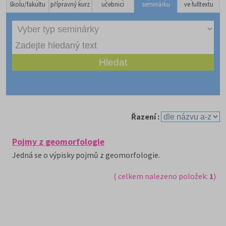
školu/fakultu
přípravný kurz
učebnici
seminárku
ve fulltextu
Řazení :
Pojmy z geomorfologie
Jedná se o výpisky pojmů z geomorfologie.
( celkem nalezeno položek:
1
)