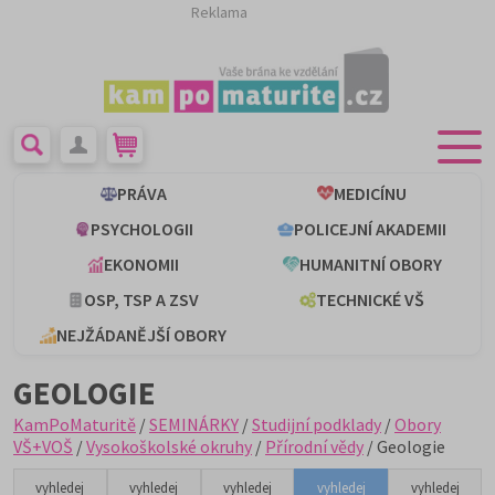
Reklama
PRÁVA
MEDICÍNU
PSYCHOLOGII
POLICEJNÍ AKADEMII
EKONOMII
HUMANITNÍ OBORY
OSP, TSP A ZSV
TECHNICKÉ VŠ
NEJŽÁDANĚJŠÍ OBORY
GEOLOGIE
KamPoMaturitě
/
SEMINÁRKY
/
Studijní podklady
/
Obory
VŠ+VOŠ
/
Vysokoškolské okruhy
/
Přírodní vědy
/ Geologie
vyhledej
vyhledej
vyhledej
vyhledej
vyhledej