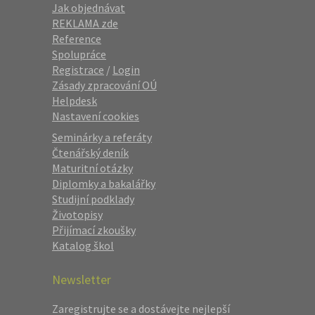
Jak objednávat
REKLAMA zde
Reference
Spolupráce
Registrace
/
Login
Zásady zpracování OÚ
Helpdesk
Nastavení cookies
Seminárky a referáty
Čtenářský deník
Maturitní otázky
Diplomky a bakalářky
Studijní podklady
Životopisy
Přijímací zkoušky
Katalog škol
Newsletter
Zaregistrujte se a dostávejte nejlepší