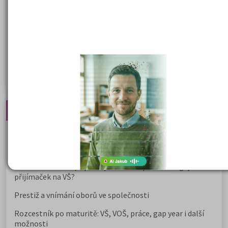
Společenské a human. vědy
Ekonomické fakulty
Žurnalistika
Politologie a mezinár. vztahy
Policejní akademie
Nejčtenější články
Kdy vysoké školy pořádají dny otevřených dveří
Na které fakulty se dostanete bez přijímaček 2026?
Samostudium vs. přípravný kurz: Co opravdu funguje u
přijímaček na VŠ?
Prestiž a vnímání oborů ve společnosti
Rozcestník po maturitě: VŠ, VOŠ, práce, gap year i další
možnosti