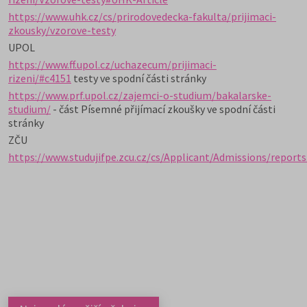
https://www.uhk.cz/cs/prirodovedecka-fakulta/prijimaci-
zkousky/vzorove-testy
UPOL
https://www.ff.upol.cz/uchazecum/prijimaci-
rizeni/#c4151
testy ve spodní části stránky
https://www.prf.upol.cz/zajemci-o-studium/bakalarske-
studium/
- část Písemné přijímací zkoušky ve spodní části
stránky
ZČU
https://www.studujifpe.zcu.cz/cs/Applicant/Admissions/report