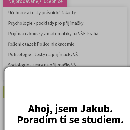
Nejprodávanější učebnice
Učebnice a testy právnické fakulty
Psychologie - podklady pro přijímačky
Přijímací zkoušky z matematiky na VŠE Praha
Řešení otázek Policejní akademie
Politologie - testy na přijímačky VŠ
Sociologie - testy na přijímačky VŠ
Biologie - testy na přij. zk. z medicíny
Nejžádanější kurzy
Právnické fakulty
Ahoj, jsem Jakub.
Psychologie
Poradím ti se studiem.
Lékařské fakulty, farmacie