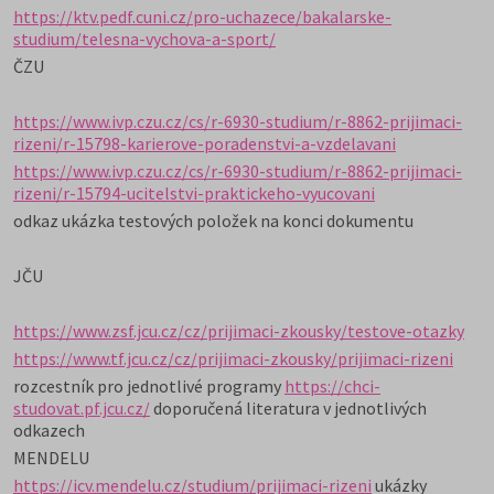
https://ktv.pedf.cuni.cz/pro-uchazece/bakalarske-
studium/telesna-vychova-a-sport/
ČZU
https://www.ivp.czu.cz/cs/r-6930-studium/r-8862-prijimaci-
rizeni/r-15798-karierove-poradenstvi-a-vzdelavani
https://www.ivp.czu.cz/cs/r-6930-studium/r-8862-prijimaci-
rizeni/r-15794-ucitelstvi-praktickeho-vyucovani
odkaz ukázka testových položek na konci dokumentu
JČU
https://www.zsf.jcu.cz/cz/prijimaci-zkousky/testove-otazky
https://www.tf.jcu.cz/cz/prijimaci-zkousky/prijimaci-rizeni
rozcestník pro jednotlivé programy
https://chci-
studovat.pf.jcu.cz/
doporučená literatura v jednotlivých
odkazech
MENDELU
https://icv.mendelu.cz/studium/prijimaci-rizeni
ukázky