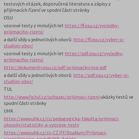
testových otázek, doporučená literatura a zápisy z
přijímacích řízení ve spodní části stránky
OSU
vzorové testy z minulých let
https://ff.osu.cz/vysledky-
prijimaciho-rizeni/
a další vždy u jednotlivých oborů:
http://ff.osu.cz/vyber-si-
studijni-obor/
vzorové testy z minulých let
https://pdf.osu.cz/vysledky-
prijimaciho-rizeni/
http://dokumenty.osu.cz/pdf/prijimacky/osp.pdf
a další vždy u jednotlivých oborů:
http://pdf.osu.cz/vyber-si-
studijni-obor/
TUL
http://www.fp.tul.cz/uchazec/prijimaci-rizeni
ukázky testů ve
spodní části stránky
UHK
https://www.uhk.cz/cs/pedagogicka-fakulta/prijimaci-
zkousky/statistiky-a-vzorove-testy
https://www.uhk.cz/cs-CZ/FF/Studium/Prijimaci-
rizeni/Vzorove-testy#UHK-Article