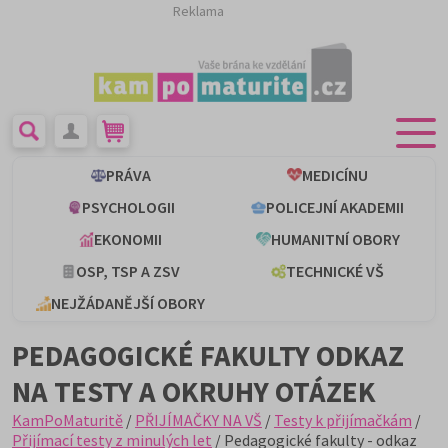
Reklama
PRÁVA
MEDICÍNU
PSYCHOLOGII
POLICEJNÍ AKADEMII
EKONOMII
HUMANITNÍ OBORY
OSP, TSP A ZSV
TECHNICKÉ VŠ
NEJŽÁDANĚJŠÍ OBORY
PEDAGOGICKÉ FAKULTY ODKAZ
NA TESTY A OKRUHY OTÁZEK
KamPoMaturitě
/
PŘIJÍMAČKY NA VŠ
/
Testy k přijímačkám
/
Přijímací testy z minulých let
/ Pedagogické fakulty - odkaz