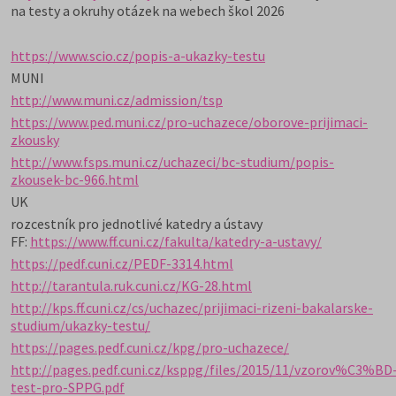
na testy a okruhy otázek na webech škol 2026
https://www.scio.cz/popis-a-ukazky-testu
MUNI
http://www.muni.cz/admission/tsp
https://www.ped.muni.cz/pro-uchazece/oborove-prijimaci-
zkousky
http://www.fsps.muni.cz/uchazeci/bc-studium/popis-
zkousek-bc-966.html
UK
rozcestník pro jednotlivé katedry a ústavy
FF:
https://www.ff.cuni.cz/fakulta/katedry-a-ustavy/
https://pedf.cuni.cz/PEDF-3314.html
http://tarantula.ruk.cuni.cz/KG-28.html
http://kps.ff.cuni.cz/cs/uchazec/prijimaci-rizeni-bakalarske-
studium/ukazky-testu/
https://pages.pedf.cuni.cz/kpg/pro-uchazece/
http://pages.pedf.cuni.cz/ksppg/files/2015/11/vzorov%C3%BD
test-pro-SPPG.pdf