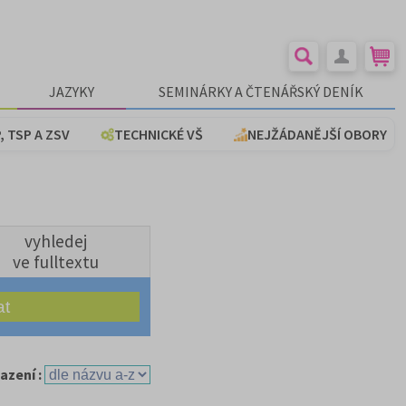
JAZYKY
SEMINÁRKY A ČTENÁŘSKÝ DENÍK
, TSP A ZSV
TECHNICKÉ VŠ
NEJŽÁDANĚJŠÍ OBORY
vyhledej
ve fulltextu
azení :