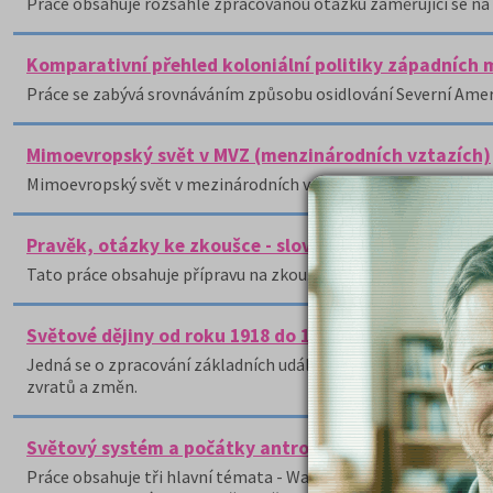
Práce obsahuje rozsáhle zpracovanou otázku zaměřující se na 
Komparativní přehled koloniální politiky západních
Práce se zabývá srovnáváním způsobu osidlování Severní Ameriky,
Mimoevropský svět v MVZ (menzinárodních vztazích)
Mimoevropský svět v mezinárodních vztazích - hypotéza 4 modern
Pravěk, otázky ke zkoušce - slovensky
Tato práce obsahuje přípravu na zkoušku z historie.
Světové dějiny od roku 1918 do 1945
Jedná se o zpracování základních událostí v českých i světovýc
zvratů a změn.
Světový systém a počátky antropologického myšlení
Práce obsahuje tři hlavní témata - Wallersteinovu teorii svě