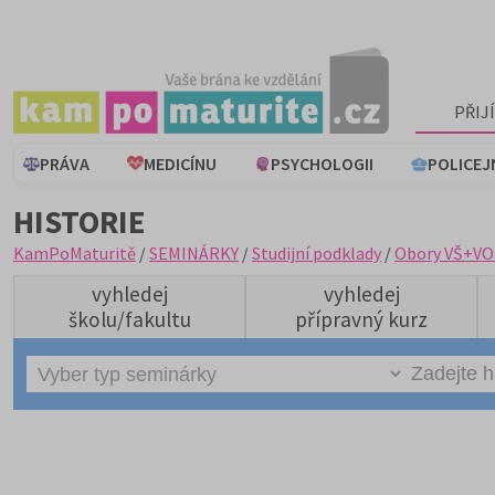
PŘIJ
PRÁVA
MEDICÍNU
PSYCHOLOGII
POLICEJ
HISTORIE
KamPoMaturitě
/
SEMINÁRKY
/
Studijní podklady
/
Obory VŠ+VO
vyhledej
vyhledej
školu/fakultu
přípravný kurz