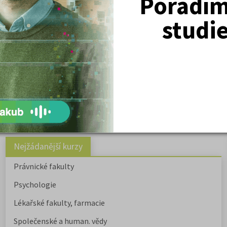
Poradím 
studi
( celke
Nejžádanější kurzy
Právnické fakulty
Psychologie
Lékařské fakulty, farmacie
Společenské a human. vědy