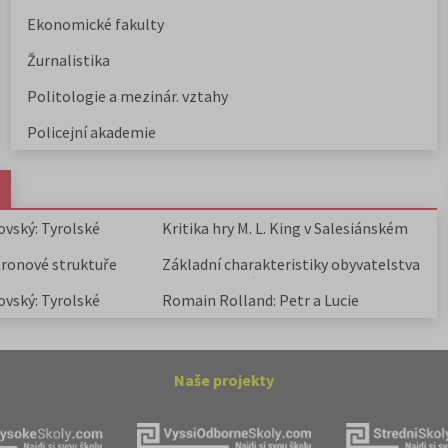
Ekonomické fakulty
Žurnalistika
Politologie a mezinár. vztahy
Policejní akademie
ovský: Tyrolské
Kritika hry M. L. King v Salesiánském
divadle
tronové struktuře
Základní charakteristiky obyvatelstva
a geografie sídel
ovský: Tyrolské
Romain Rolland: Petr a Lucie
Naše projekty