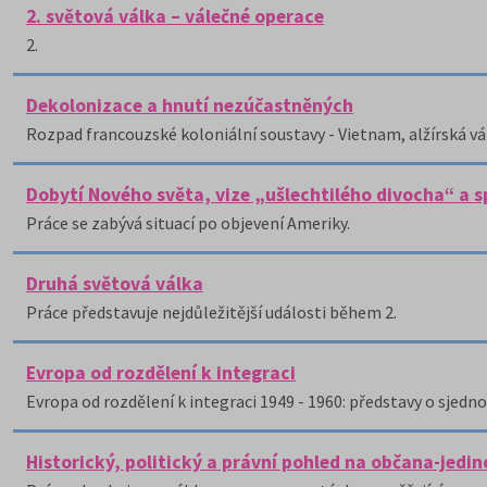
2. světová válka – válečné operace
2.
Dekolonizace a hnutí nezúčastněných
Rozpad francouzské koloniální soustavy - Vietnam, alžírská vá
Dobytí Nového světa, vize „ušlechtilého divocha“ a s
Práce se zabývá situací po objevení Ameriky.
Druhá světová válka
Práce představuje nejdůležitější události během 2.
Evropa od rozdělení k integraci
Evropa od rozdělení k integraci 1949 - 1960: představy o sjedno
Historický, politický a právní pohled na občana-jedin