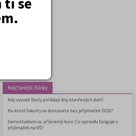
ti se
em.
m nalezeno položek:
12
)
Nejčtenější články
Kdy vysoké školy pořádají dny otevřených dveří
Na které fakulty se dostanete bez přijímaček 2026?
Samostudium vs. přípravný kurz: Co opravdu funguje u
přijímaček na VŠ?