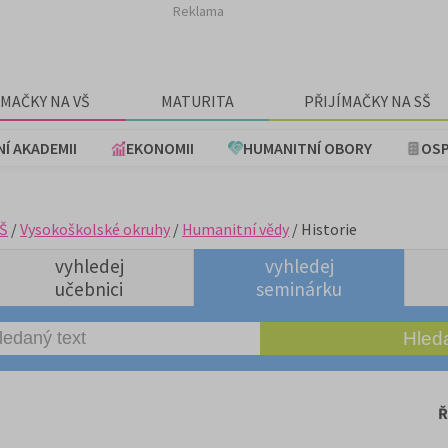
Reklama
ÍMAČKY NA VŠ
MATURITA
PŘIJÍMAČKY NA SŠ
NÍ AKADEMII
EKONOMII
HUMANITNÍ OBORY
OSP
Š
/
Vysokoškolské okruhy
/
Humanitní vědy
/ Historie
vyhledej
vyhledej
učebnici
seminárku
Ř