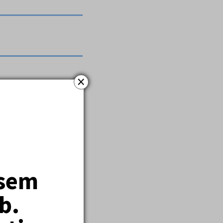
×
y.
ale také dobu plnou
jsem
b.
myšlení a prolomení