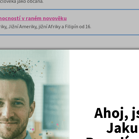
člověka jako občana.
 mocností v raném novověku
 Jižní Ameriky, jižní Afriky a Filipín od 16.
izací, dekolonizace v Africe, lokální konflikty, válka o Falkland
h dějinách od roku 1918 až po rok 1945, tedy meziválečné odbodí, 
Ahoj, 
Jaku
, proměny Západu ve středověku
tového systému, historické předpoklady vzniku antropologického 