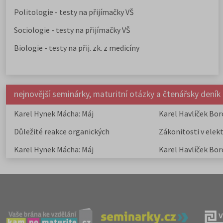
Politologie - testy na přijímačky VŠ
Sociologie - testy na přijímačky VŠ
Biologie - testy na přij. zk. z medicíny
nejnovější seminárky, maturitní otázky a čtenářsky deník
Karel Hynek Mácha: Máj
Karel Havlíček Bor
elegie
Důležité reakce organických
Zákonitosti v elek
sloučenin a jejich význam
Karel Hynek Mácha: Máj
Karel Havlíček Bor
elegie