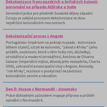
Dekolonizace francouzských a britských kolonií:
porovnání na případu Alžírska a Indie
Seminární práce pro předmět Soudobé dějiny západní
Evropy se zabývá procesem dekolonizace ve dvou
největších koloniálních mocnostech.
Dekolonizační proces v Angole
Portugalsko: Impérium na pokraji rozpadu - kolonizace
během staletí, vztah ke koloniím, "závod o Afriku" (jeho
průběh, osobnosti, které v něm hrály roli, důsledky),
otrokářství a moderní otrokářství, António de Oliveira
Salazar (imperiální mýtus, důvody jeho neúspěchu, Charta
OSN), zahraniční emancipační vlivy v Angole, Kennedy,
"rok Afriky", rezoluce o poskytnutí nezávislosti
koloniálním zemím a národům.
Den D: Invaze v Normandii - slovensky
Práce důkladným způsobem mapuje přípravy a průběh
vylodění v Normandii 6.