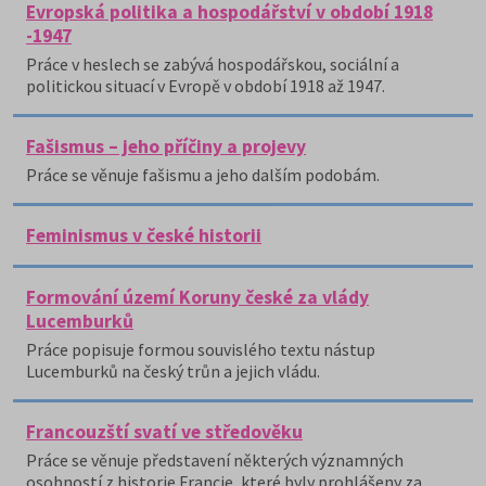
Evropská politika a hospodářství v období 1918
-1947
Práce v heslech se zabývá hospodářskou, sociální a
politickou situací v Evropě v období 1918 až 1947.
Fašismus – jeho příčiny a projevy
Práce se věnuje fašismu a jeho dalším podobám.
Feminismus v české historii
Formování území Koruny české za vlády
Lucemburků
Práce popisuje formou souvislého textu nástup
Lucemburků na český trůn a jejich vládu.
Francouzští svatí ve středověku
Práce se věnuje představení některých významných
osobností z historie Francie, které byly prohlášeny za