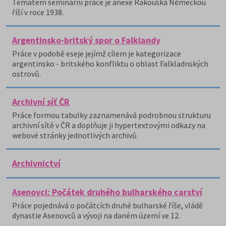
Tématem seminární práce je anexe Rakouska Německou
říší v roce 1938.
Argentinsko-britský spor o Falklandy
Práce v podobě eseje jejímž cílem je kategorizace
argentinsko - britského konfliktu o oblast Falkladnských
ostrovů.
Archivní síť ČR
Práce formou tabulky zaznamenává podrobnou strukturu
archivní sítě v ČR a doplňuje ji hypertextovými odkazy na
webové stránky jednotlivých archivů.
Archivnictví
Asenovci: Počátek druhého bulharského carství
Práce pojednává o počátcích druhé bulharské říše, vládě
dynastie Asenovců a vývoji na daném území ve 12.