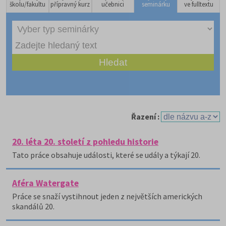
školu/fakultu
přípravný kurz
učebnici
seminárku
ve fulltextu
Řazení :
20. léta 20. století z pohledu historie
Tato práce obsahuje události, které se udály a týkají 20.
Aféra Watergate
Práce se snaží vystihnout jeden z největších amerických
skandálů 20.