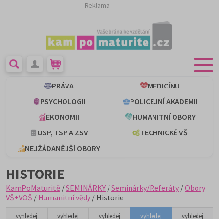
Reklama
PRÁVA
MEDICÍNU
PSYCHOLOGII
POLICEJNÍ AKADEMII
EKONOMII
HUMANITNÍ OBORY
OSP, TSP A ZSV
TECHNICKÉ VŠ
NEJŽÁDANĚJŠÍ OBORY
HISTORIE
KamPoMaturitě
/
SEMINÁRKY
/
Seminárky/Referáty
/
Obory
VŠ+VOŠ
/
Humanitní vědy
/ Historie
vyhledej
vyhledej
vyhledej
vyhledej
vyhledej