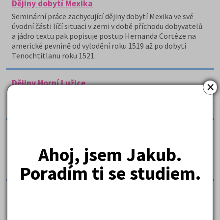
Dějiny dobytí Mexika
Seminární práce zachycující dějiny dobytí Mexika ve své
úvodní části líčí situaci v zemi v době příchodu dobyvatelů
a jádro textu pak popisuje postup Hernanda Cortéze na
americké pevnině od vylodění roku 1519 až po dobytí
Tenochtitlanu roku 1521.
×
Dějiny Horní Lužice
Referát pojednává o dějinách jedné z vedlejších zemí
Koruny české - německé Horní Lužici.
Dějiny knihoven a knihovnictví ve starověkém
Římě
Ahoj, jsem Jakub.
Práce se věnuje dějinám knihoven a knihovnictví ve
Poradím ti se studiem.
starověkém Římě.
Dějiny Pardubic a městský znak
Práce popisuje historii tohoto významného českého
města a osobnosti s ním spojené: Půta z Hronovic,