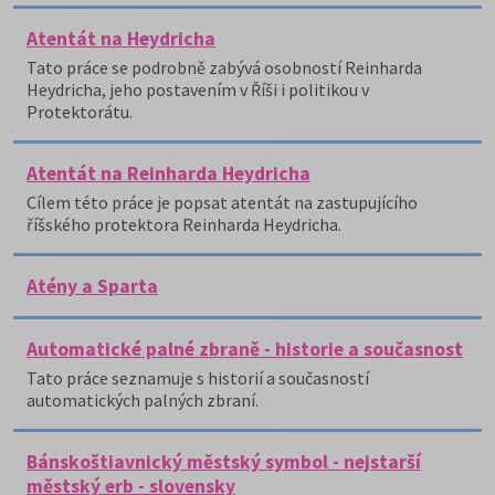
Atentát na Heydricha
Tato práce se podrobně zabývá osobností Reinharda
Heydricha, jeho postavením v Říši i politikou v
Protektorátu.
Atentát na Reinharda Heydricha
Cílem této práce je popsat atentát na zastupujícího
říšského protektora Reinharda Heydricha.
Atény a Sparta
Automatické palné zbraně - historie a současnost
Tato práce seznamuje s historií a současností
automatických palných zbraní.
Bánskoštiavnický městský symbol - nejstarší
městský erb - slovensky