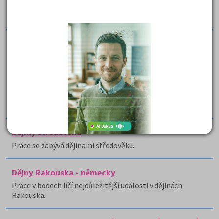
Arnošt, první pražský arcibiskup, Hanuš z Milheimu, Diviš
Bořek, Vilém z Pernštejna, Leopold I.
Dějiny pravěké Británie
Tento referát o prehistorii Britských ostrovů od doby 11
000 let před Kristem do doby na přelomu letopočtu
(římský zábor) rekapituluje základní historická data,
představuje známá i méně obvyklá jména anglické
historie a zaměřuje se také na kulturu a architekturu
zkoumané oblasti.
Dějiny středověku
Práce se zabývá dějinami středověku.
Dějny Rakouska - německy
Práce v bodech líčí nejdůležitější události v dějinách
Rakouska.