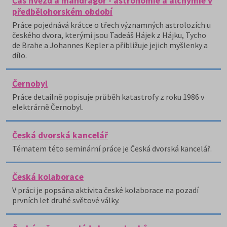
Čas hvězd a mandragor - astronomie a alchymie v
předbělohorském období
Práce pojednává krátce o třech významných astrolozích u
českého dvora, kterými jsou Tadeáš Hájek z Hájku, Tycho
de Brahe a Johannes Kepler a přibližuje jejich myšlenky a
dílo.
Černobyl
Práce detailně popisuje průběh katastrofy z roku 1986 v
elektrárně Černobyl.
Česká dvorská kancelář
Tématem této seminární práce je Česká dvorská kancelář.
Česká kolaborace
V práci je popsána aktivita české kolaborace na pozadí
prvních let druhé světové války.