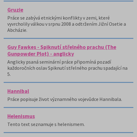
Gruzie
Práce se zabývá etnickými konflikty v zemi, které
vyvrcholily válkou v srpnu 2008 a odtržením Jižní Osetie a
Abcházie.
Guy Fawkes - Spiknutí střelného prachu (The
Gunpowder Plot) - anglicky
Anglicky psaná seminární práce připomíná pozadí
každoročních oslav Spiknutí střelného prachu spadající na
5.
Hannibal
Práce popisuje život významného vojevůdce Hannibala.
Helenismus
Tento text seznamuje s helenismem.