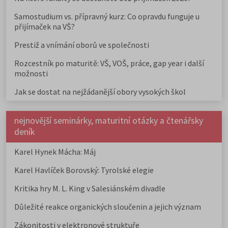
Samostudium vs. přípravný kurz: Co opravdu funguje u
přijímaček na VŠ?
Prestiž a vnímání oborů ve společnosti
Rozcestník po maturitě: VŠ, VOŠ, práce, gap year i další
možnosti
Jak se dostat na nejžádanější obory vysokých škol
nejnovější seminárky, maturitní otázky a čtenářsky
deník
Karel Hynek Mácha: Máj
Karel Havlíček Borovský: Tyrolské elegie
Kritika hry M. L. King v Salesiánském divadle
Důležité reakce organických sloučenin a jejich význam
Zákonitosti v elektronové struktuře