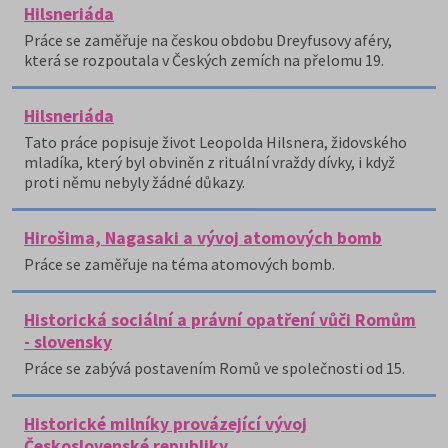
Hilsneriáda
Práce se zaměřuje na českou obdobu Dreyfusovy aféry,
která se rozpoutala v Českých zemích na přelomu 19.
Hilsneriáda
Tato práce popisuje život Leopolda Hilsnera, židovského
mladíka, který byl obviněn z rituální vraždy dívky, i když
proti němu nebyly žádné důkazy.
Hirošima, Nagasaki a vývoj atomových bomb
Práce se zaměřuje na téma atomových bomb.
Historická sociální a právní opatření vůči Romům
- slovensky
Práce se zabývá postavením Romů ve společnosti od 15.
Historické milníky provázející vývoj
Československé republiky