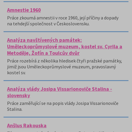
Amnestie 1960
Práce zkoumá amnestii v roce 1960, její příčiny a dopady
na tehdejší společnost v Československu.
Analýza navštívených památek:
Uměleckoprůmyslové muzeum, kostel sv. Cyrila a
Metoděje, Žofín a Toulcův dvůr
Práce rozebírá z několika hledisek čtyři pražské památky,
jimiž jsou Uměleckoprůmyslové muzeum, pravoslavný
kostel sv.
Analýza vlády Josipa Vissarionoviče Stalina -
slovensky
Práce zaměřující se na popis vlády Josipa Vissarionoviče
Stalina.
Anšlus Rakouska