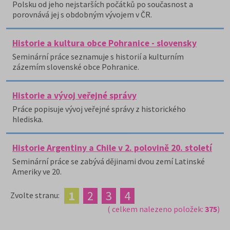
Polsku od jeho nejstarších počátků po současnost a
porovnává jej s obdobným vývojem v ČR.
Historie a kultura obce Pohranice - slovensky
Seminární práce seznamuje s historií a kulturním
zázemím slovenské obce Pohranice.
Historie a vývoj veřejné správy
Práce popisuje vývoj veřejné správy z historického
hlediska.
Historie Argentiny a Chile v 2. polovině 20. století
Seminární práce se zabývá dějinami dvou zemí Latinské
Ameriky ve 20.
1
2
3
4
Zvolte stranu:
( celkem nalezeno položek:
375
)