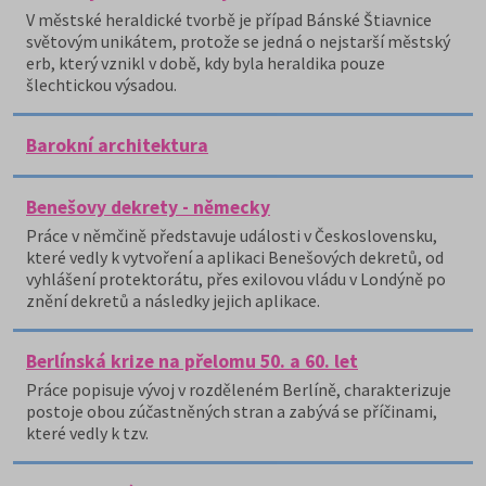
V městské heraldické tvorbě je případ Bánské Štiavnice
světovým unikátem, protože se jedná o nejstarší městský
erb, který vznikl v době, kdy byla heraldika pouze
šlechtickou výsadou.
Barokní architektura
Benešovy dekrety - německy
Práce v němčině představuje události v Československu,
které vedly k vytvoření a aplikaci Benešových dekretů, od
vyhlášení protektorátu, přes exilovou vládu v Londýně po
znění dekretů a následky jejich aplikace.
Berlínská krize na přelomu 50. a 60. let
Práce popisuje vývoj v rozděleném Berlíně, charakterizuje
postoje obou zúčastněných stran a zabývá se příčinami,
které vedly k tzv.