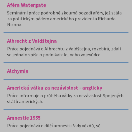
Aféra Watergate
Seminární práce podrobně zkoumá pozadí aféry, jež stála
za politickým pádem amerického prezidenta Richarda
Nixona.
Albrecht z Valdštejna
Práce pojednává o Albrechtu z Valdštejna, rozebírá, zdali
se jednalo spíše o podnikatele, nebo vojevůdce.
Alchymie
Americká válka za nezávislost - anglicky
Práce informuje o průběhu války za nezávislost Spojených
států amerických.
Amnestie 1955
Práce pojednává o dílčí amnestii řady vězňů, vč.