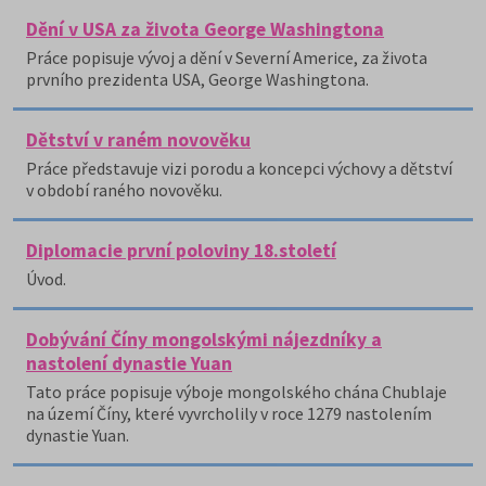
Dění v USA za života George Washingtona
Práce popisuje vývoj a dění v Severní Americe, za života
prvního prezidenta USA, George Washingtona.
Dětství v raném novověku
Práce představuje vizi porodu a koncepci výchovy a dětství
v období raného novověku.
Diplomacie první poloviny 18.století
Úvod.
Dobývání Číny mongolskými nájezdníky a
nastolení dynastie Yuan
Tato práce popisuje výboje mongolského chána Chublaje
na území Číny, které vyvrcholily v roce 1279 nastolením
dynastie Yuan.