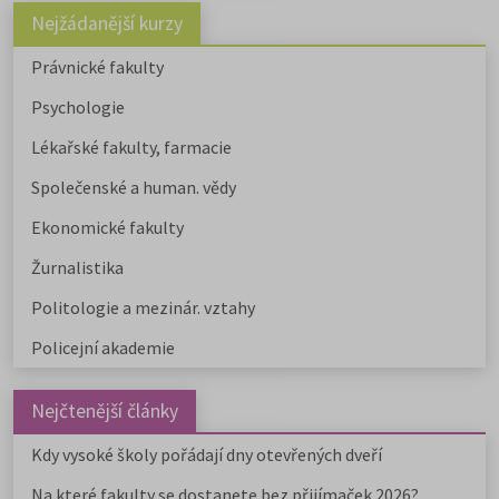
Nejžádanější kurzy
Právnické fakulty
Psychologie
Lékařské fakulty, farmacie
Společenské a human. vědy
Ekonomické fakulty
Žurnalistika
Politologie a mezinár. vztahy
Policejní akademie
Nejčtenější články
Kdy vysoké školy pořádají dny otevřených dveří
Na které fakulty se dostanete bez přijímaček 2026?