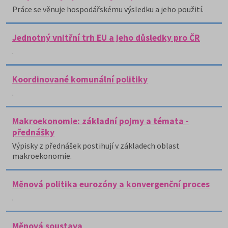
Práce se věnuje hospodářskému výsledku a jeho použití.
Jednotný vnitřní trh EU a jeho důsledky pro ČR
.
Koordinované komunální politiky
.
Makroekonomie: základní pojmy a témata -
přednášky
Výpisky z přednášek postihují v základech oblast
makroekonomie.
Měnová politika eurozóny a konvergenční proces
.
Měnová soustava