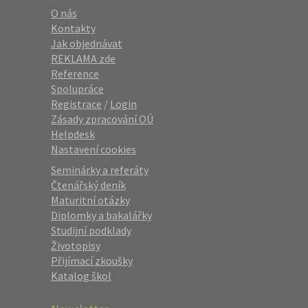
O nás
Kontakty
Jak objednávat
REKLAMA zde
Reference
Spolupráce
Registrace
/
Login
Zásady zpracování OÚ
Helpdesk
Nastavení cookies
Seminárky a referáty
Čtenářský deník
Maturitní otázky
Diplomky a bakalářky
Studijní podklady
Životopisy
Přijímací zkoušky
Katalog škol