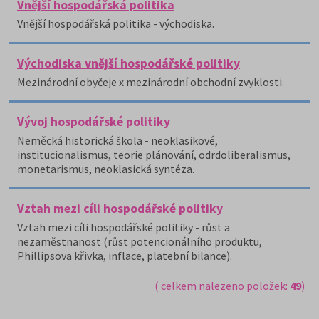
Vnější hospodářská politika
Vnější hospodářská politika - východiska.
Východiska vnější hospodářské politiky
Mezinárodní obyčeje x mezinárodní obchodní zvyklosti.
Vývoj hospodářské politiky
Neměcká historická škola - neoklasikové,
institucionalismus, teorie plánování, odrdoliberalismus,
monetarismus, neoklasická syntéza.
Vztah mezi cíli hospodářské politiky
Vztah mezi cíli hospodářské politiky - růst a
nezaměstnanost (růst potencionálního produktu,
Phillipsova křivka, inflace, platební bilance).
( celkem nalezeno položek:
49
)