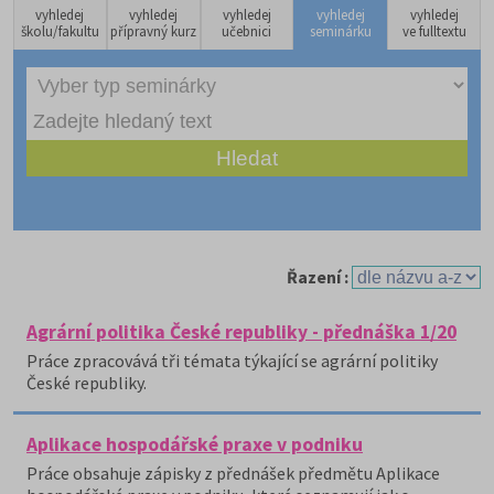
vyhledej
vyhledej
vyhledej
vyhledej
vyhledej
školu/fakultu
přípravný kurz
učebnici
seminárku
ve fulltextu
Řazení :
Agrární politika České republiky - přednáška 1/20
Práce zpracovává tři témata týkající se agrární politiky
České republiky.
Aplikace hospodářské praxe v podniku
Práce obsahuje zápisky z přednášek předmětu Aplikace