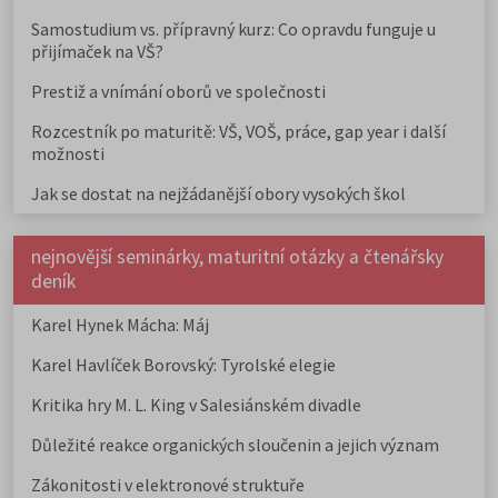
Samostudium vs. přípravný kurz: Co opravdu funguje u
přijímaček na VŠ?
Prestiž a vnímání oborů ve společnosti
Rozcestník po maturitě: VŠ, VOŠ, práce, gap year i další
možnosti
Jak se dostat na nejžádanější obory vysokých škol
nejnovější seminárky, maturitní otázky a čtenářsky
deník
Karel Hynek Mácha: Máj
Karel Havlíček Borovský: Tyrolské elegie
Kritika hry M. L. King v Salesiánském divadle
Důležité reakce organických sloučenin a jejich význam
Zákonitosti v elektronové struktuře