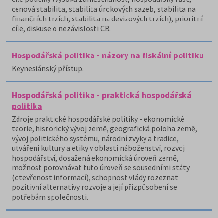
cenová stabilita, stabilita úrokových sazeb, stabilita na
finančních trzích, stabilita na devizových trzích), prioritní
cíle, diskuse o nezávislosti CB.
Hospodářská politika - názory na fiskální politiku
Keynesiánský přístup.
Hospodářská politika - praktická hospodářská
politika
Zdroje praktické hospodářské politiky - ekonomické
teorie, historický vývoj země, geografická poloha země,
vývoj politického systému, národní zvyky a tradice,
utváření kultury a etiky v oblasti náboženství, rozvoj
hospodářství, dosažená ekonomická úroveň země,
možnost porovnávat tuto úroveň se sousedními státy
(otevřenost informací), schopnost vlády rozeznat
pozitivní alternativy rozvoje a její přizpůsobení se
potřebám společnosti.