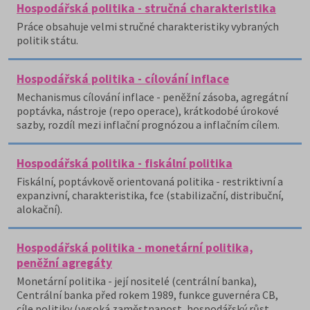
Hospodářská politika - stručná charakteristika
Práce obsahuje velmi stručné charakteristiky vybraných
politik státu.
Hospodářská politika - cílování inflace
Mechanismus cílování inflace - peněžní zásoba, agregátní
poptávka, nástroje (repo operace), krátkodobé úrokové
sazby, rozdíl mezi inflační prognózou a inflačním cílem.
Hospodářská politika - fiskální politika
Fiskální, poptávkově orientovaná politika - restriktivní a
expanzivní, charakteristika, fce (stabilizační, distribuční,
alokační).
Hospodářská politika - monetární politika,
peněžní agregáty
Monetární politika - její nositelé (centrální banka),
Centrální banka před rokem 1989, funkce guvernéra CB,
cíle politiky (vysoká zaměstnanost, hospodářský růst,