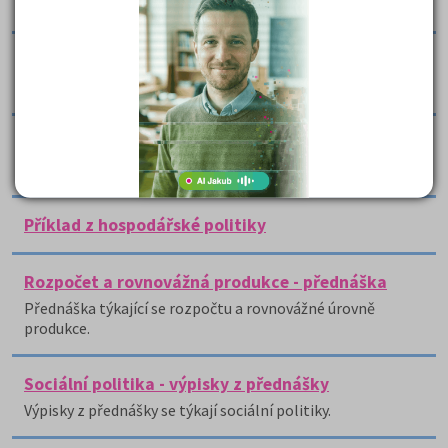
šesti částí.
Předpoklady nadstátní regulace
.
Přehled hospodářské politky
Práce seznamuje s hospodářskou politikou.
Příklad z hospodářské politiky
Rozpočet a rovnovážná produkce - přednáška
Přednáška týkající se rozpočtu a rovnovážné úrovně
produkce.
Sociální politika - výpisky z přednášky
Výpisky z přednášky se týkají sociální politiky.