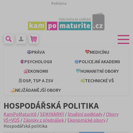
Reklama
PRÁVA
MEDICÍNU
PSYCHOLOGII
POLICEJNÍ AKADEMII
EKONOMII
HUMANITNÍ OBORY
OSP, TSP A ZSV
TECHNICKÉ VŠ
NEJŽÁDANĚJŠÍ OBORY
HOSPODÁŘSKÁ POLITIKA
KamPoMaturitě
/
SEMINÁRKY
/
Studijní podklady
/
Obory
VŠ+VOŠ
/
Zápisky z přednášek
/
Ekonomické obory
/
Hospodářská politika