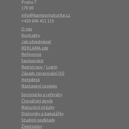
Praha 7
170 00
info@kampomaturite.cz
+420 606 411 115
O nás
Kontakty
Jak objednávat
REKLAMA zde
Reference
Spolupráce
Registrace
/
Login
Zásady zpracování OÚ
Helpdesk
Nastavení cookies
Seminárky a referáty
Čtenářský deník
Maturitní otázky
Diplomky a bakalářky
Studijní podklady
Životopisy