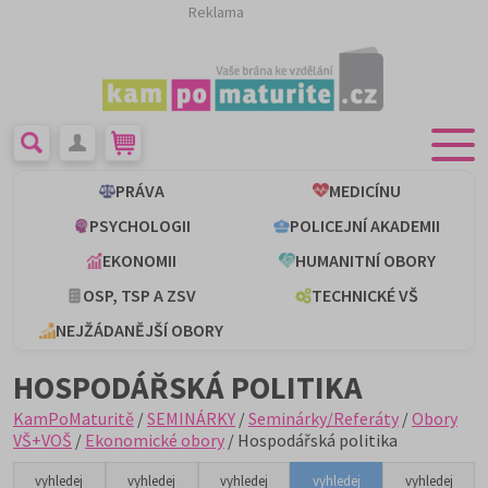
Reklama
PRÁVA
MEDICÍNU
PSYCHOLOGII
POLICEJNÍ AKADEMII
EKONOMII
HUMANITNÍ OBORY
OSP, TSP A ZSV
TECHNICKÉ VŠ
NEJŽÁDANĚJŠÍ OBORY
HOSPODÁŘSKÁ POLITIKA
KamPoMaturitě
/
SEMINÁRKY
/
Seminárky/Referáty
/
Obory
VŠ+VOŠ
/
Ekonomické obory
/ Hospodářská politika
vyhledej
vyhledej
vyhledej
vyhledej
vyhledej