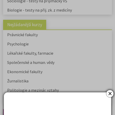
Sociologie - testy na přijímačky VŠ
Biologie - testy na přij. zk. z medicíny
Nejžádanější kurzy
Právnické fakulty
Psychologie
Lékařské fakulty, farmacie
Společenské a human. vědy
Ekonomické fakulty
Žurnalistika
Politologie a mezinár. vztahy
×
Policejní akademie
Nejčtenější články